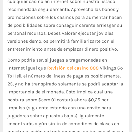
cualquier casino en internet sobre nuestra listado
recomendada seguidamente. Aprovecha las bonos y
promociones sobre los casinos para aumentar hacen
de posibilidades sobre conseguir carente arriesgar su
personal recursos. Debes valorar ejecutar joviales
versiones demo, os permitirá familiarizarte con el
entretenimiento antes de emplazar dinero positivo.
Como podrí­a ser, si juegas a tragamonedas en
internet igual que
Revisión del casino 888
Vikings Go
To Hell, el número de líneas de paga es posiblemente,
25, y no ha transpirado solamente se podrí¡ adaptar la
importancia de el moneda. Esto implica cual una
postura sobre $cero,01 costará ahora $0,25 por
impulso (siguiente estando con una envite para
jugadores sobre apuestas bajas). Igualmente
encontrarás algún sinfín de comodines de clases en
nuestra relación de tragamonedas online con el pasar