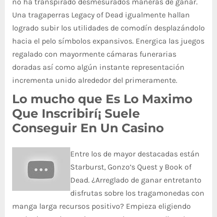
no ha transpirado desmesurados maneras de ganar.
Una tragaperras Legacy of Dead igualmente hallan
logrado subir los utilidades de comodín desplazándolo
hacia el pelo símbolos expansivos. Energica las juegos
regalado con mayormente cámaras funerarias
doradas así­ como algún instante representación
incrementa unido alrededor del primeramente.
Lo mucho que Es Lo Maximo
Que Inscribirí¡ Suele
Conseguir En Un Casino
Entre los de mayor destacadas están
Starburst, Gonzo’s Quest y Book of
Dead. ¿Arreglado de ganar entretanto
disfrutas sobre los tragamonedas con
manga larga recursos positivo? Empieza eligiendo