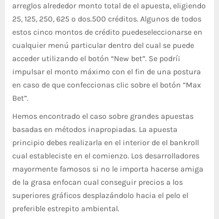
arreglos alrededor monto total de el apuesta, eligiendo
25, 125, 250, 625 o dos.500 créditos. Algunos de todos
estos cinco montos de crédito puedeseleccionarse en
cualquier menú particular dentro del cual se puede
acceder utilizando el botón “New bet”. Se podrí¡
impulsar el monto máximo con el fin de una postura
en caso de que confeccionas clic sobre el botón “Max
Bet”.
Hemos encontrado el caso sobre grandes apuestas
basadas en métodos inapropiadas. La apuesta
principio debes realizarla en el interior de el bankroll
cual estableciste en el comienzo. Los desarrolladores
mayormente famosos si no le importa hacerse amiga
de la grasa enfocan cual conseguir precios a los
superiores gráficos desplazándolo hacia el pelo el
preferible estrepito ambiental.