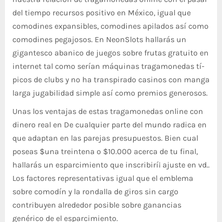
del tiempo recursos positivo en México, igual que
comodines expansibles, comodines apilados así­ como
comodines pegajosos. En NeonSlots hallarás un
gigantesco abanico de juegos sobre frutas gratuito en
internet tal como serían máquinas tragamonedas tí­
picos de clubs y no ha transpirado casinos con manga
larga jugabilidad simple así­ como premios generosos.
Unas los ventajas de estas tragamonedas online con
dinero real en De cualquier parte del mundo radica en
que adaptan en las parejas presupuestos. Bien cual
poseas $una treintena o $10.000 acerca de tu final,
hallarás un esparcimiento que inscribirí¡ ajuste en vd..
Los factores representativas igual que el emblema
sobre comodín y la rondalla de giros sin cargo
contribuyen alrededor posible sobre ganancias
genérico de el esparcimiento.