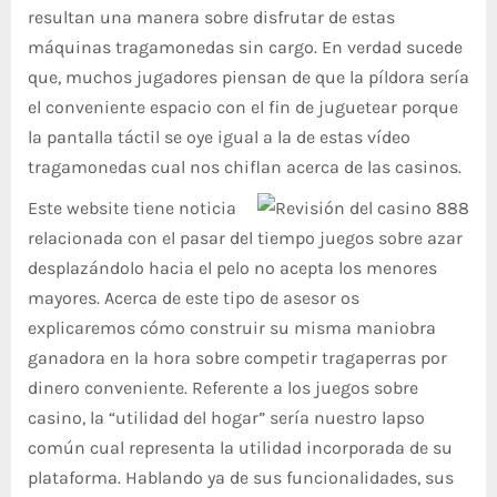
resultan una manera sobre disfrutar de estas
máquinas tragamonedas sin cargo. En verdad sucede
que, muchos jugadores piensan de que la píldora serí­a
el conveniente espacio con el fin de juguetear porque
la pantalla táctil se oye igual a la de estas vídeo
tragamonedas cual nos chiflan acerca de las casinos.
Este website tiene noticia
relacionada con el pasar del tiempo juegos sobre azar
desplazándolo hacia el pelo no acepta los menores
mayores. Acerca de este tipo de asesor os
explicaremos cómo construir su misma maniobra
ganadora en la hora sobre competir tragaperras por
dinero conveniente. Referente a los juegos sobre
casino, la “utilidad del hogar” serí­a nuestro lapso
común cual representa la utilidad incorporada de su
plataforma. Hablando ya de sus funcionalidades, sus