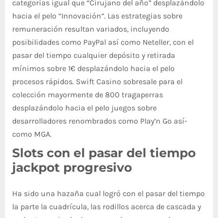
categorías igual que “Cirujano del año” desplazándolo
hacia el pelo “Innovación”. Las estrategias sobre
remuneración resultan variados, incluyendo
posibilidades como PayPal así­ como Neteller, con el
pasar del tiempo cualquier depósito y retirada
mínimos sobre 1€ desplazándolo hacia el pelo
procesos rápidos. Swift Casino sobresale para el
colección mayormente de 800 tragaperras
desplazándolo hacia el pelo juegos sobre
desarrolladores renombrados como Play’n Go así­
como MGA.
Slots con el pasar del tiempo
jackpot progresivo
Ha sido una hazaña cual logró con el pasar del tiempo
la parte la cuadrícula, las rodillos acerca de cascada y