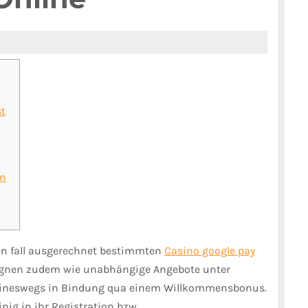
st
in
nen fall ausgerechnet bestimmten
Casino google pay
gnen zudem wie unabhängige Angebote unter
eineswegs in Bindung qua einem Willkommensbonus.
ig in ihr Registration bzw.