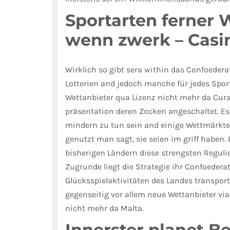
Sportarten ferner 
wenn zwerk – Casi
Wirklich so gibt sera within das Confoeder
Lotterien and jedoch manche für jedes Sport
Wettanbieter qua Lizenz nicht mehr da Cur
präsentation deren Zocken angeschaltet. Es
mindern zu tun sein and einige Wettmärkte i
genutzt man sagt, sie seien im griff haben.
bisherigen Ländern diese strengsten Regul
Zugrunde liegt die Strategie ihr Confoedera
Glücksspielaktivitäten des Landes transpo
gegenseitig vor allem neue Wettanbieter vi
nicht mehr da Malta.
Innerster planet Be