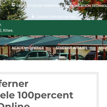
CENTER FOR INFORMATION COMMUNICATION TECHNO
CAREER OPPORTUNITIES
m
2, Kitwe.
S
ACADEMIC OFFICE
STUDENT AFFAIRS
STA
ferner
ele 100percent
Online