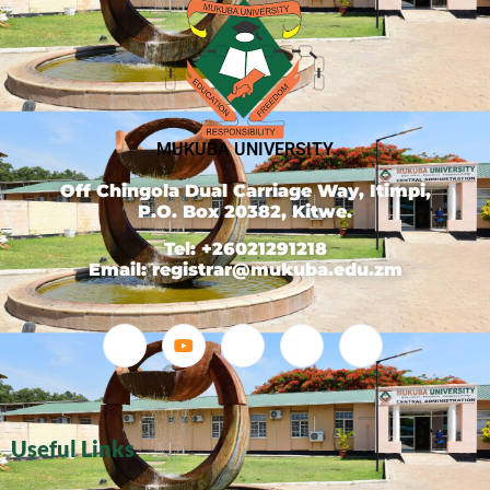
MUKUBA UNIVERSITY
Off Chingola Dual Carriage Way, Itimpi,
P.O. Box 20382, Kitwe.
Tel: +26021291218
Email: registrar@mukuba.edu.zm
Useful Links