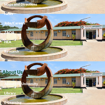
Maps and Directions
News
Jobs/Careers
ZAQA
HEA
Research
About Us
About the University
Library
E-Learning