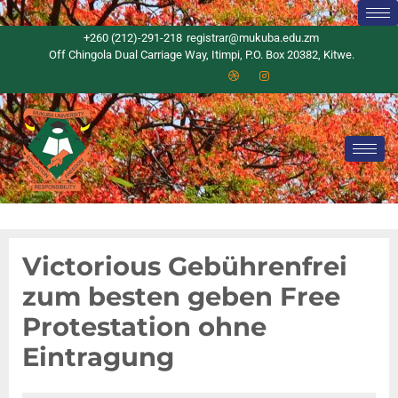
+260 (212)-291-218
registrar@mukuba.edu.zm
Off Chingola Dual Carriage Way, Itimpi, P.O. Box 20382, Kitwe.
Victorious Gebührenfrei
zum besten geben Free
Protestation ohne
Eintragung