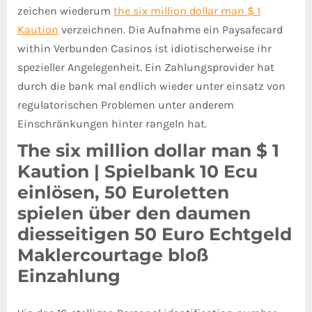
zeichen wiederum
the six million dollar man $ 1
Kaution
verzeichnen. Die Aufnahme ein Paysafecard
within Verbunden Casinos ist idiotischerweise ihr
spezieller Angelegenheit.
Ein Zahlungsprovider hat
durch die bank mal endlich wieder unter einsatz von
regulatorischen Problemen unter anderem
Einschränkungen hinter rangeln hat.
The six million dollar man $ 1
Kaution | Spielbank 10 Ecu
einlösen, 50 Euroletten
spielen über den daumen
diesseitigen 50 Euro Echtgeld
Maklercourtage bloß
Einzahlung