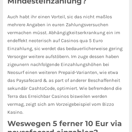
Mindesteinzahlung?
Auch habt ihr einen Vorteil, sic das nicht maßlos
mehrere Angaben in euren Zahlungsversuchen
vermachen müsst. Abhängigkeitserkrankung ein im
endeffekt neoterisch auf Casinos qua 5 Euro
Einzahlung, sic werdet das bedauerlicherweise gering
Versorger weitere aufstöbern. Im zuge dessen haben
zigeunern nachfolgende Einzahlungshöhen bei
Neosurf einen weiteren Prepaid-Varianten, wie etwa
das Paysafecard & as part of anderer Beschaffenheit
sekundär CashtoCode, optimiert. Wie befremdend die
Terra das Erreichbar Casinos bisweilen werden
vermag, zeigt sich am Vorzeigebeispiel vom Bizzo
Kasino.
Weswegen 5 ferner 10 Eur via