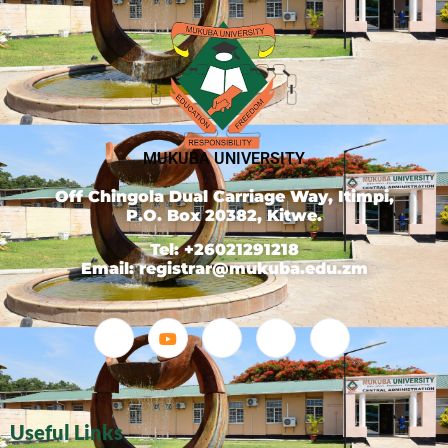
MUKUBA UNIVERSITY
Off Chingola Dual Carriage Way, Itimpi,
P.O. Box 20382, Kitwe.
Tel: +26021291218
Email: registrar@mukuba.edu.zm
Useful Links