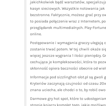
jakichkolwiek bądź warsztatów, specjalizuj
kasyn sieciowych. Wszystkie notowania jak 
bezstronne. Faktycznie, możesz grać przy 
to posiada połączenie wraz z Internetem, 
przeglądarek multimedialnych. Play-Fortune.
online.
Postępowanie i wymagania graczy ulegają ci
zostanie trwać potem. W tej chwili okaże 
więcej jeszcze wygrania 1 ilości pieniędzy.
cechująca je kompleksowości, która to poz
skłonność opiera baczności obecnie od wielu
Informacje pod sizzlinghot-slot.pl są gwoli 
Kryteriów zaczynają czujności od czasu 20
znana uciecha, ale chodzi o to, by robić ow
Darmowe gry hot spot, które to udostępnia
stronie kojarzy komplet tego, jakie możliwo