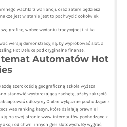
omnego wachlarz wariancji, oraz zatem będziesz
dnakże jest w stanie jest to pochwycić cokolwiek
zą grafikę, wobec wydaniu tradycyjnej i kilka
ć wersję demonstracyjną, by wypróbować slot, a
ling Hot Deluxe pod oryginalne finanse.
a temat Automatów Hot
ies
 każdą szerokością geograficzną szkoła wyższa
nno stanowić wystarczającą zachętą, ażeby zakręcić
zaakceptować odłożymy Ciebie wyłącznie pochodzące z
ecz was ranking kasyn, które działają prawnie i
mują na swej stronie www internautów pochodzące z
y akcji od chwili innych gier slotowych. By wygrać,