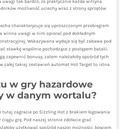
a uwagi tak bardzo, że praktycznie każda witryna
dników możliwość uciechy wraz z strony sprzętów
uciecha charakteryzuje się uproszczonym przebiegiem
za winna uwagi w nim opierać pod dokładnym
onstracyjnej. Wskazywana wydaje się być zabawa pod
rać stawkę wspólnie pochodzące z postępem batalii.
ą zapewnić bonusy, zatem należałoby spośród tych
w całej takiej zestawień automat Hot Target to istna
szu w gry hazardowe
 w danym wortalu?
ie tutaj zagracie po Sizzling Hot z brakiem logowania
 ciągu grę. Pod naszej stronie zdołacie grać
leżałoby użytkować spośród naszej możności, bowiem