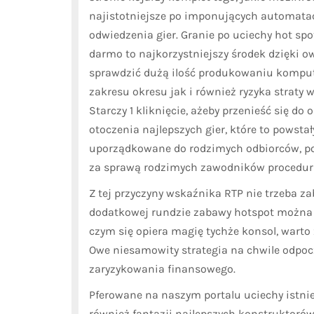
najistotniejsze po imponujących automata
odwiedzenia gier. Granie po uciechy hot spo
darmo to najkorzystniejszy środek dzięki o
sprawdzić dużą ilość produkowaniu kompu
zakresu okresu jak i również ryzyka straty w
Starczy 1 kliknięcie, ażeby przenieść się do
otoczenia najlepszych gier, które to powst
uporządkowane do rodzimych odbiorców, pop
za sprawą rodzimych zawodników procedur 
Z tej przyczyny wskaźnika RTP nie trzeba zab
dodatkowej rundzie zabawy hotspot można ta
czym się opiera magię tychże konsol, warto z
Owe niesamowity strategia na chwile odpo
zaryzykowania finansowego.
Pferowane na naszym portalu uciechy istnie
również fantazji najlepszych konstruktorów