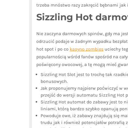
trzeba mnóstwo razy zakręcić bębnami jak i 
Sizzling Hot darmo
Nie zaczyna darmowych spinów, gdy ma jest
odrzucić podaje w żadnym wypadku bezpłatn
hot spot i po co
kasyno zombies
uciechy teg
popularnością wśród fanów spośród na całym
poświęcony owocowej, a tę mogą mieć gwara
Sizzling Hot Slot jest to trochę tak rza
bonusowych.
Jak proponujemy najpierw poćwiczyć w we
przejść do wersji automatu Sizzling Hot p
Sizzling Hot automat do zabawy jest to 
liniami, którą bardzo szybko opanują pon
Powoduje owe, iż zabawy znajdują się m
trudu jak i również potencjałów potrafią