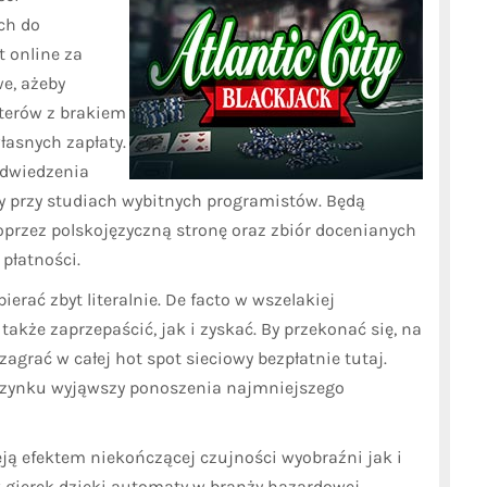
ch do
t online za
we, ażeby
terów z brakiem
łasnych zapłaty.
 odwiedzenia
ały przy studiach wybitnych programistów. Będą
rzez polskojęzyczną stronę oraz zbiór docenianych
płatności.
ierać zbyt literalnie. De facto w wszelakiej
kże zaprzepaścić, jak i zyskać. By przekonać się, na
agrać w całej hot spot sieciowy bezpłatnie tutaj.
czynku wyjąwszy ponoszenia najmniejszego
ją efektem niekończącej czujności wyobraźni jak i
 gierek dzięki automaty w branży hazardowej.