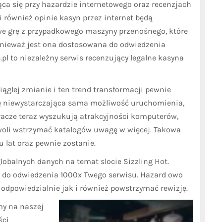
ąca się przy hazardzie internetowego oraz recenzjach
i również opinie kasyn przez internet będą
owe grę z przypadkowego maszyny przenośnego, które
ponieważ jest ona dostosowana do odwiedzenia
pl to niezależny serwis recenzujący legalne kasyna
ągłej zmianie i ten trend transformacji pewnie
się niewystarczająca sama możliwość uruchomienia,
 Gracze teraz wyszukują atrakcyjności komputerów,
woli wstrzymać katalogów uwagę w więcej. Takowa
 lat oraz pewnie zostanie.
globalnych danych na temat slocie Sizzling Hot.
x do odwiedzenia 1000x Twego serwisu. Hazard owo
o odpowiedzialnie jak i również powstrzymać rewizję.
my na naszej
ści