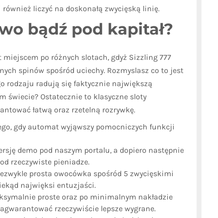
również liczyć na doskonałą zwycięską linię.
wo bądź pod kapitał?
 miejscem po różnych slotach, gdyż Sizzling 777
ych spinów spośród uciechy. Rozmyslasz co to jest
o rodzaju radują się faktycznie największą
 świecie? Ostatecznie to klasyczne sloty
ntować łatwą oraz rzetelną rozrywkę.
dkiego, gdy automat wyjąwszy pomocniczych funkcji
rsję demo pod naszym portalu, a dopiero następnie
od rzeczywiste pieniadze.
niezwykle prosta owocówka spośród 5 zwycięskimi
iekąd najwięksi entuzjaści.
aksymalnie proste oraz po minimalnym nakładzie
 zagwarantować rzeczywiście lepsze wygrane.