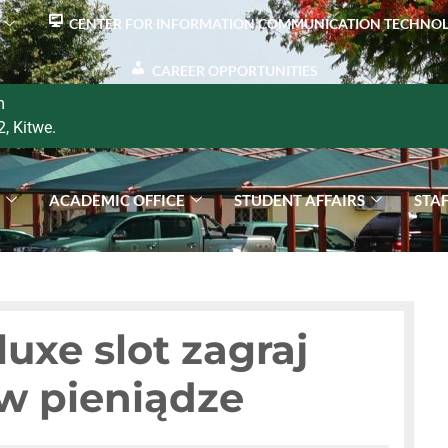
CENTER FOR INFORMATION COMMUNICATION TECHNO
CAREER OPPORTUNITIES
m
2, Kitwe.
S
ACADEMIC OFFICE
STUDENT AFFAIRS
STA
luxe slot zagraj
w pieniądze