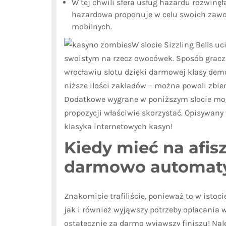
W tej chwili sfera usług hazardu rozwinęł
hazardowa proponuje w celu swoich zawo
mobilnych.
W slocie Sizzling Bells 
swoistym na rzecz owocówek. Sposób grac
wrocławiu slotu dzięki darmowej klasy dem
niższe ilości zakładów – można powoli zbie
Dodatkowe wygrane w poniższym slocie mog
propozycji właściwie skorzystać. Opisywany 
klasyka internetowych kasyn!
Kiedy mieć na afi
darmowo automaty
Znakomicie trafiliście, ponieważ to w istoc
jak i również wyjąwszy potrzeby opłacania w
ostatecznie za darmo wyjąwszy finiszu! Na