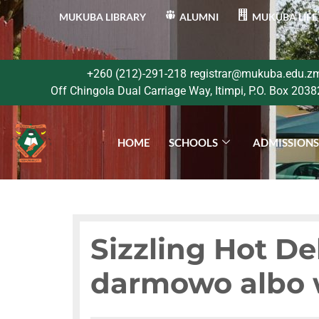
MUKUBA LIBRARY
ALUMNI
MUKUBA LIFE
+260 (212)-291-218
registrar@mukuba.edu.z
Off Chingola Dual Carriage Way, Itimpi, P.O. Box 2038
HOME
SCHOOLS
ADMISSION
Sizzling Hot De
darmowo albo 