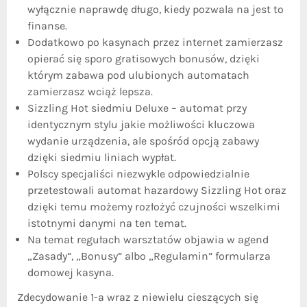
wyłącznie naprawdę długo, kiedy pozwala na jest to
finanse.
Dodatkowo po kasynach przez internet zamierzasz
opierać się sporo gratisowych bonusów, dzięki
którym zabawa pod ulubionych automatach
zamierzasz wciąż lepsza.
Sizzling Hot siedmiu Deluxe – automat przy
identycznym stylu jakie możliwości kluczowa
wydanie urządzenia, ale spośród opcją zabawy
dzięki siedmiu liniach wypłat.
Polscy specjaliści niezwykle odpowiedzialnie
przetestowali automat hazardowy Sizzling Hot oraz
dzięki temu możemy rozłożyć czujności wszelkimi
istotnymi danymi na ten temat.
Na temat regułach warsztatów objawia w agend
„Zasady”, „Bonusy” albo „Regulamin” formularza
domowej kasyna.
Zdecydowanie 1-a wraz z niewielu cieszących się