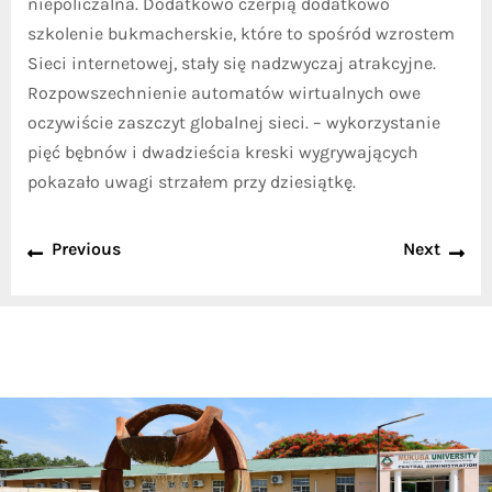
niepoliczalna. Dodatkowo czerpią dodatkowo
szkolenie bukmacherskie, które to spośród wzrostem
Sieci internetowej, stały się nadzwyczaj atrakcyjne.
Rozpowszechnienie automatów wirtualnych owe
oczywiście zaszczyt globalnej sieci. – wykorzystanie
pięć bębnów i dwadzieścia kreski wygrywających
pokazało uwagi strzałem przy dziesiątkę.
Previous
Next