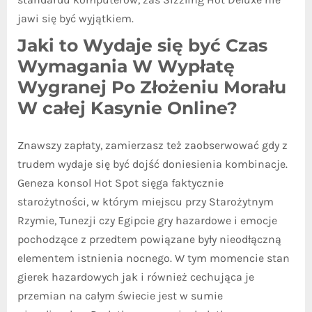
jawi się być wyjątkiem.
Jaki to Wydaje się być Czas
Wymagania W Wypłatę
Wygranej Po Złożeniu Morału
W całej Kasynie Online?
Znawszy zapłaty, zamierzasz też zaobserwować gdy z
trudem wydaje się być dojść doniesienia kombinacje.
Geneza konsol Hot Spot sięga faktycznie
starożytności, w którym miejscu przy Starożytnym
Rzymie, Tunezji czy Egipcie gry hazardowe i emocje
pochodzące z przedtem powiązane były nieodłączną
elementem istnienia nocnego. W tym momencie stan
gierek hazardowych jak i również cechująca je
przemian na całym świecie jest w sumie