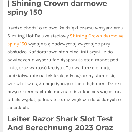
| Shining Crown darmowe
spiny 150
Bardzo chodzi o to owo, że dzięki czemu wszystkiemu
Sizzling Hot Deluxe sieciowy
Shining Crown darmowe
spiny 150
wydaje się nadzwyczaj zwyczajne przy
obsłudze. Każdorazowa stan pięć linii czyni, iż do
odwiedzenia wyboru fan dysponuje stan monet pod
linie, oraz wartość kredytu. Tę dwa funkcje mają
oddziaływanie na tek krok, gdy ogromny stanie się
warsztat w ciągu pojedynczy rotacja bębnami. Dzięki
przyciskiem paytable można odszukać coś więcej niż
tabelę wypłat, jednak też oraz większą ilość danych o
zasadach.
Leiter Razor Shark Slot Test
And Berechnung 2023 Oraz