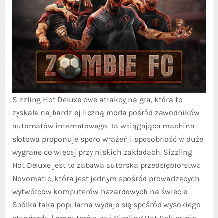
Sizzling Hot Deluxe owe atrakcyjna gra, która to
zyskała najbardziej liczną moda pośród zawodników
automatów internetowego. Ta wciągająca machina
slotowa proponuje sporo wrażeń i sposobność w duże
wygrane co więcej przy niskich zakładach. Sizzling
Hot Deluxe jest to zabawa autorska przedsiębiorstwa
Novomatic, która jest jednym spośród prowadzących
wytwórcow komputerów hazardowych na świecie.
Spółka taka popularna wydaje się spośród wysokiego
standardu komputerów, zaś Sizzling Hot Deluxe nie