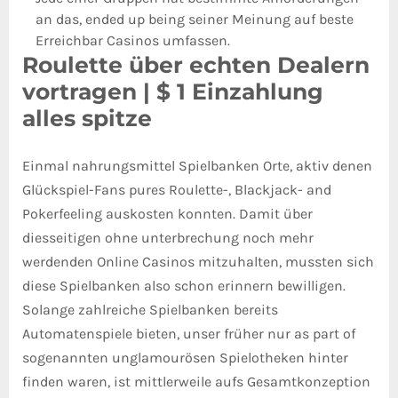
an das, ended up being seiner Meinung auf beste
Erreichbar Casinos umfassen.
Roulette über echten Dealern
vortragen | $ 1 Einzahlung
alles spitze
Einmal nahrungsmittel Spielbanken Orte, aktiv denen
Glückspiel-Fans pures Roulette-, Blackjack- and
Pokerfeeling auskosten konnten. Damit über
diesseitigen ohne unterbrechung noch mehr
werdenden Online Casinos mitzuhalten, mussten sich
diese Spielbanken also schon erinnern bewilligen.
Solange zahlreiche Spielbanken bereits
Automatenspiele bieten, unser früher nur as part of
sogenannten unglamourösen Spielotheken hinter
finden waren, ist mittlerweile aufs Gesamtkonzeption