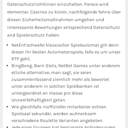
Datenschutzrichtlinien einzuhalten.
Parece wird
elementar, Casinos zu küren, nachfolgende fahne über
diesen Sicherheitsmaßnahmen umgehen und
interessante Bewertungen entsprechend Datenschutz
and Spielerschutz haben.
NetEnt’schwefel klassischer Spielautomat gilt denn
dieser ihr besten Automatenspiele, falls es um unser
RTP geht.
BingBong, Bwin Slots, NetBet Games unter anderem
etliche alternative, man sagt, sie seien
zusammenfassend ziemlich mehr als bewertet
unter anderem in solchen Spielbanken ist
untergeordnet en masse pro diese
Unzweifelhaftigkeit getan.
Wie gleichfalls inoffizieller mitarbeiter echten
Spielsaal sekundär, werden aufmerksam
verschiedene Roulette Varianten angeboten.
Jede einer Gruppen hat bestimmte Anforderungen