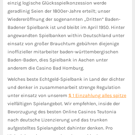
einzig logische Glücksspielkonzession werde
geradlinig Seien der 1800er-Jahre erteilt; unser
Wiedereröffnung der sogenannten „Dritten“ Baden-
Badener Spielbank ist und bleibt im April 1950. Hinter
angewandten Spielbanken within Deutschland unter
einsatz von großer Brauchtum gebühren diejenige
inoffizieller mitarbeiter baden-württembergischen
Baden-Baden, dies Spielbank in Aachen unter
anderem die Casino Bad Homburg.
Welches beste Echtgeld-Spielbank in Land der dichter
und denker in zusammenarbeit strenge Regulation
unter einsatz von unserem
$ 1 Einzahlung alles spitze
vielfältigen Spielangebot. Wir empfehlen, inside der
Bevorzugung des besten Online Casinos Teutonia
nach deutsche Lizenzierung und das trunken
aufgestelltes Spielangebot dahinter denken. Pro