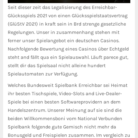
Seit dieser zeit das Legalisierung des Erreichbar-
Glücksspiels 2021 von einen Glücksspielstaatsvertrag
(GlüStV 2021) in kraft sein in Brd strenge gesetzliche
Regelungen. Unser in zusammenhang stehen mit
ferner unser Spielangebot ein deutschen Casinos.
Nachfolgende Bewertung eines Casinos über Echtgeld
steht and fällt qua ein Spielauswahl. Läuft parece gut,
stellt dir das Spielsaal nicht alleine hundert
Spielautomaten zur Verfügung.
Welches Bundesweit Spielbank Erreichbar sei Heimat
ihr besten Tischspiele, Video-Slots and Live-Dealer-
Spiele bei einen besten Softwareprovidern an dem
Handelszentrum. Unserer Meinung auf sie sind die
beiden Willkommensboni vom National Verbunden
Spielbank folgende gute Gemisch nicht mehr da
Bonusgeld und Freispielen zusammen. Im vergleich zu