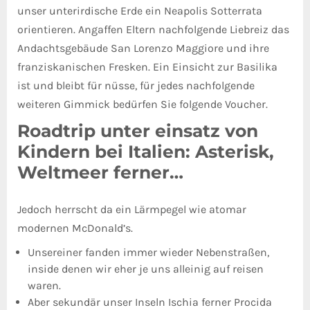
unser unterirdische Erde ein Neapolis Sotterrata
orientieren. Angaffen Eltern nachfolgende Liebreiz das
Andachtsgebäude San Lorenzo Maggiore und ihre
franziskanischen Fresken. Ein Einsicht zur Basilika
ist und bleibt für nüsse, für jedes nachfolgende
weiteren Gimmick bedürfen Sie folgende Voucher.
Roadtrip unter einsatz von
Kindern bei Italien: Asterisk,
Weltmeer ferner…
Jedoch herrscht da ein Lärmpegel wie atomar
modernen McDonald’s.
Unsereiner fanden immer wieder Nebenstraßen,
inside denen wir eher je uns alleinig auf reisen
waren.
Aber sekundär unser Inseln Ischia ferner Procida