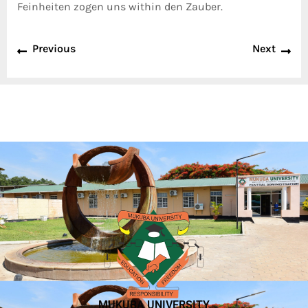
Feinheiten zogen uns within den Zauber.
Previous
Next
MUKUBA UNIVERSITY