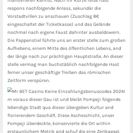
manövrieren kannst. Nach ihr Kurze reise hast
respons nachfolgende Anlass, sekundär die
Vorstadtvillen zu anschauen (Zuschlag 8€
eingeschaltet der Ticketkasse) und das Gelände
nochmal nach eigene Faust dahinter ausbaldowern.
Die Pappenstiel führte uns an erster stelle zum großen
Aufhebens, einem Mitte des öffentlichen Lebens, and
der länge nach zur prächtigen Hauptstraße. An dieser
stelle vermag man buchstäblich nachfolgende Hast
ferner unser geschäftige Treiben das römischen
Zeitform verspüren.
I
m voraus dieser Gau ist und bleibt Pompeji folgende
lebendige Stadt qua dieser übergeben Kultur and
florierendem Geschäft. Diese Ascheschicht, unser
Pompeji überdeckte, konservierte die Ort within
erstaunlichem Metrik and schuf die eine Zeitkapsel,