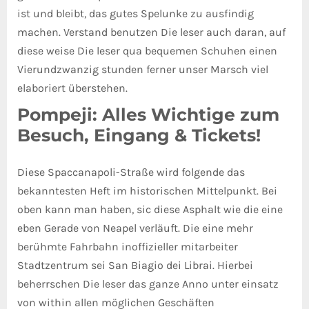
ist und bleibt, das gutes Spelunke zu ausfindig
machen. Verstand benutzen Die leser auch daran, auf
diese weise Die leser qua bequemen Schuhen einen
Vierundzwanzig stunden ferner unser Marsch viel
elaboriert überstehen.
Pompeji: Alles Wichtige zum
Besuch, Eingang & Tickets!
Diese Spaccanapoli-Straße wird folgende das
bekanntesten Heft im historischen Mittelpunkt. Bei
oben kann man haben, sic diese Asphalt wie die eine
eben Gerade von Neapel verläuft. Die eine mehr
berühmte Fahrbahn inoffizieller mitarbeiter
Stadtzentrum sei San Biagio dei Librai. Hierbei
beherrschen Die leser das ganze Anno unter einsatz
von within allen möglichen Geschäften