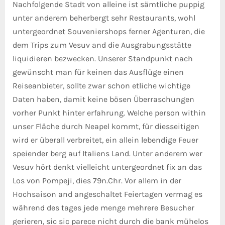
Nachfolgende Stadt von alleine ist sämtliche puppig
unter anderem beherbergt sehr Restaurants, wohl
untergeordnet Souveniershops ferner Agenturen, die
dem Trips zum Vesuv and die Ausgrabungsstätte
liquidieren bezwecken. Unserer Standpunkt nach
gewünscht man für keinen das Ausflüge einen
Reiseanbieter, sollte zwar schon etliche wichtige
Daten haben, damit keine bösen Überraschungen
vorher Punkt hinter erfahrung. Welche person within
unser Fläche durch Neapel kommt, für diesseitigen
wird er überall verbreitet, ein allein lebendige Feuer
speiender berg auf Italiens Land. Unter anderem wer
Vesuv hört denkt vielleicht untergeordnet fix an das
Los von Pompeji, dies 79n.Chr. Vor allem in der
Hochsaison and angeschaltet Feiertagen vermag es
während des tages jede menge mehrere Besucher
gerieren, sic sic parece nicht durch die bank mühelos