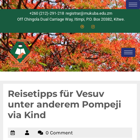
+260 (212)-291-218
registrar@mukuba.edu.zm
Off Chingola Dual Carriage Way, Itimpi, P.O. Box 20382, Kitwe.
Reisetipps für Vesuv
unter anderem Pompeji
via Kind
0 Comment