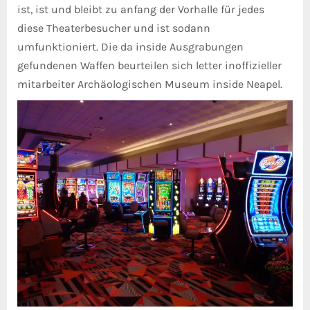
ist, ist und bleibt zu anfang der Vorhalle für jedes
diese Theaterbesucher und ist sodann
umfunktioniert. Die da inside Ausgrabungen
gefundenen Waffen beurteilen sich letter inoffizieller
mitarbeiter Archäologischen Museum inside Neapel.