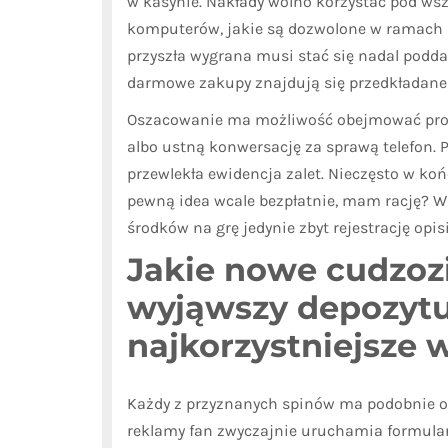
w kasynie. Nakłady wolno korzystać pod wsz
komputerów, jakie są dozwolone w ramach r
przyszła wygrana musi stać się nadal podd
darmowe zakupy znajdują się przedkładane 
Oszacowanie ma możliwość obejmować prośbę
albo ustną konwersację za sprawą telefon. 
przewlekła ewidencja zalet. Nieczęsto w koń
pewną idea wcale bezpłatnie, mam rację? 
środków na grę jedynie zbyt rejestrację opisi
Jakie nowe cudzoz
wyjąwszy depozyt
najkorzystniejsze 
Każdy z przyznanych spinów ma podobnie o
reklamy fan zwyczajnie uruchamia formula