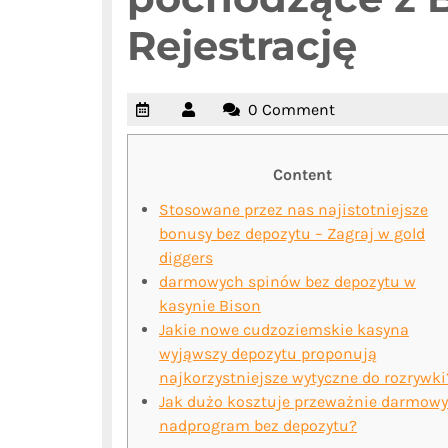
Rejestrację
0 Comment
Content
Stosowane przez nas najistotniejsze
bonusy bez depozytu – Zagraj w gold
diggers
darmowych spinów bez depozytu w
kasynie Bison
Jakie nowe cudzoziemskie kasyna
wyjąwszy depozytu proponują
najkorzystniejsze wytyczne do rozrywki
Jak dużo kosztuje przeważnie darmowy
nadprogram bez depozytu?