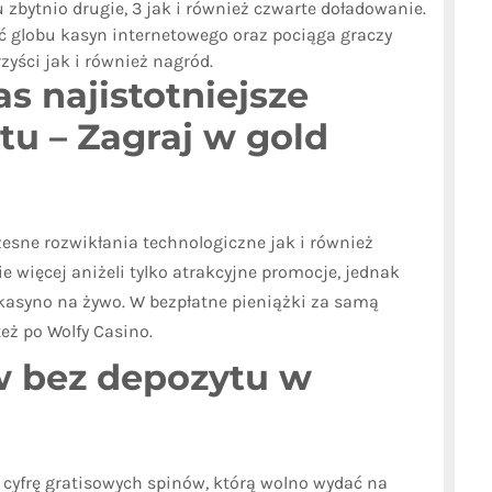
zbytnio drugie, 3 jak i również czwarte doładowanie.
ć globu kasyn internetowego oraz pociąga graczy
yści jak i również nagród.
s najistotniejsze
u – Zagraj w gold
sne rozwikłania technologiczne jak i również
 więcej aniżeli tylko atrakcyjne promocje, jednak
ż kasyno na żywo. W bezpłatne pieniążki za samą
też po Wolfy Casino.
 bez depozytu w
 cyfrę gratisowych spinów, którą wolno wydać na