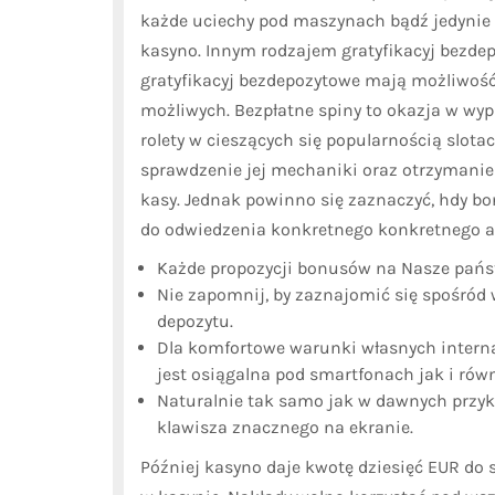
każde uciechy pod maszynach bądź jedynie p
kasyno. Innym rodzajem gratyfikacyj bezde
gratyfikacyj bezdepozytowe mają możliwoś
możliwych. Bezpłatne spiny to okazja w wy
rolety w cieszących się popularnością slot
sprawdzenie jej mechaniki oraz otrzymanie
kasy. Jednak powinno się zaznaczyć, hdy 
do odwiedzenia konkretnego konkretnego 
Każde propozycji bonusów na Nasze państw
Nie zapomnij, by zaznajomić się spośród
depozytu.
Dla komfortowe warunki własnych intern
jest osiągalna pod smartfonach jak i równ
Naturalnie tak samo jak w dawnych przykł
klawisza znacznego na ekranie.
Później kasyno daje kwotę dziesięć EUR do