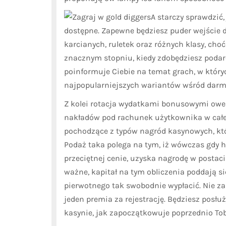
A starczy sprawdzić, 
dostępne. Zapewne będziesz puder wejście
karcianych, ruletek oraz różnych klasy, cho
znacznym stopniu, kiedy zdobędziesz podar
poinformuje Ciebie na temat grach, w który
najpopularniejszych wariantów wśród darm
Z kolei rotacja wydatkami bonusowymi owe
nakładów pod rachunek użytkownika w całej
pochodzące z typów nagród kasynowych, któr
Podaż taka polega na tym, iż wówczas gdy 
przeciętnej cenie, uzyska nagrodę w postac
ważne, kapitał na tym obliczenia poddają 
pierwotnego tak swobodnie wypłacić. Nie za
jeden premia za rejestrację. Będziesz posłuż
kasynie, jak zapoczątkowuje poprzednio Tob