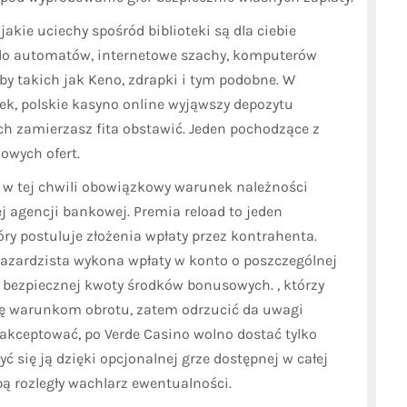
jakie uciechy spośród biblioteki są dla ciebie
 do automatów, internetowe szachy, komputerów
ćby takich jak Keno, zdrapki i tym podobne. W
ek, polskie kasyno online wyjąwszy depozytu
ch zamierzasz fita obstawić. Jeden pochodzące z
owych ofert.
 w tej chwili obowiązkowy warunek należności
 agencji bankowej. Premia reload to jeden
y postuluje złożenia wpłaty przez kontrahenta.
hazardzista wykona wpłaty w konto o poszczególnej
i bezpiecznej kwoty środków bonusowych. , którzy
się warunkom obrotu, zatem odrzucić da uwagi
akceptować, po Verde Casino wolno dostać tylko
yć się ją dzięki opcjonalnej grze dostępnej w całej
ą rozległy wachlarz ewentualności.