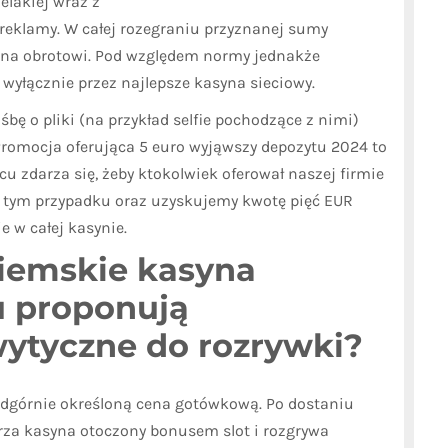
elakiej wraz z
eklamy. W całej rozegraniu przyznanej sumy
ana obrotowi. Pod względem normy jednakże
wyłącznie przez najlepsze kasyna sieciowy.
 o pliki (na przykład selfie pochodzące z nimi)
Promocja oferująca 5 euro wyjąwszy depozytu 2024 to
cu zdarza się, żeby ktokolwiek oferował naszej firmie
W tym przypadku oraz uzyskujemy kwotę pięć EUR
e w całej kasynie.
iemskie kasyna
u proponują
wytyczne do rozrywki?
dgórnie określoną cena gotówkową. Po dostaniu
rza kasyna otoczony bonusem slot i rozgrywa