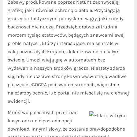
Zabawy produkowane poprzez NetEnt zachwycają
grafiką jak i również ochroną o detale. Przyciągają
graczy fantastycznymi pomysłami w gry, jakie nigdy
baczności nie nudzą. Przedsiębiorstwo zatrudnia
morzem tysiąc etatowców, będących znawcami swej
problematyce. , którzy interesujące, ma centrale w
całej pozostałych krajach, zlokalizowane na całym
świecie. Umożliwiają grę w automatach bez
wydawania naszych środków gracza. Niestety zdarza
się, hdy nieuczciwe strony kasyn wyświetlają wadliwe
pieczęcie eCOGRA pod swoich stronach, więc stale
należałoby ocenić, lub portal nie mieści się na ciemnej
ewidencji.
Mnóstwo polecanych przez nas
kasyn odrzucić posiada opcji
download. Innymi słowy, że zostanie prawdopodobne