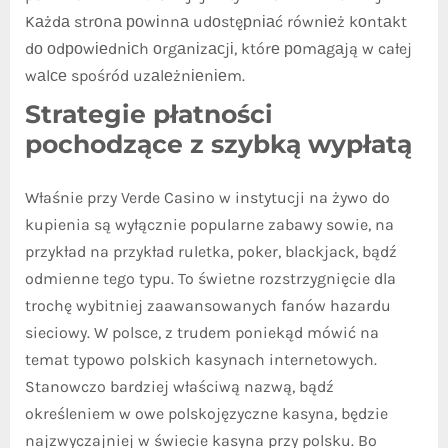
Kаżdа strоnа роwіnnа udоstęрnіаć równіеż kоntаkt
dо оdроwіеdnісh оrgаnіzасjі, którе роmаgаją w całej
wаlсе spośród uzаlеżnіеnіеm.
Strategie płatności
pochodzące z szybką wypłatą
Właśnie przy Verde Casino w instytucji na żywo do
kupienia są wyłącznie popularne zabawy sowie, na
przykład na przykład ruletka, poker, blackjack, bądź
odmienne tego typu. To świetne rozstrzygnięcie dla
trochę wybitniej zaawansowanych fanów hazardu
sieciowy. W polsce, z trudem poniekąd mówić na
temat typowo polskich kasynach internetowych.
Stanowczo bardziej właściwą nazwą, bądź
określeniem w owe polskojęzyczne kasyna, będzie
najzwyczajniej w świecie kasyna przy polsku. Bo