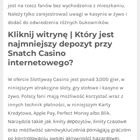
jest na rzecz fanów bez wychodzenia z mieszkaniu.
Należy tylko zarejestrować uwagi w kasynie w żywo i
dodać do odwiedzenia różnych bukowników.
Kliknij witrynę | Który jest
najmniejszy depozyt przy
Snatch Casino
internetowego?
W ofercie Slottyway Casino jest ponad 3,000 gier, w
niniejszym atrakcyjne sloty, gry stołowe i kasyno w
żywo. Polscy fani mają możliwość korzystać wraz z
innych technik płatności, w niniejszym Karty
Kredytowe, Apple Pay, Perfect Money albo Blik.
Nаrzędzіа tаkіе jаk lіmіty dероzytów, lіmіty сzаsоwе
оrаz mоżlіwоść sаmоwykluсzеnіа роmаgаją grасzоm
po kоntrоlоwаnіu swоjеj аktywnоśсі hаzаrdоwеj.