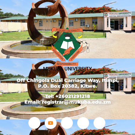
MUKUBA UNIVERSITY
Off Chingola Dual Carriage Way, Itimpi,
P.O. Box 20382, Kitwe.
Tel: +26021291218
Email: registrar@mukuba.edu.zm