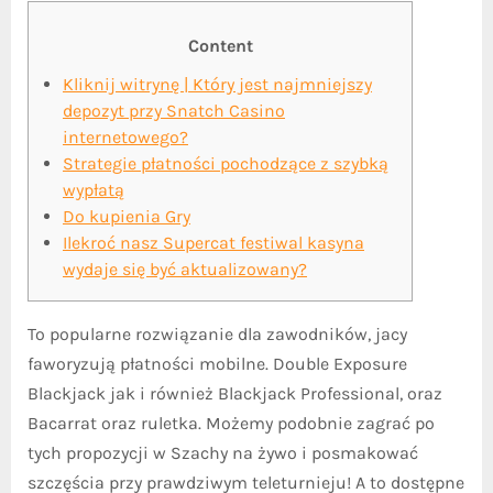
Content
Kliknij witrynę | Który jest najmniejszy
depozyt przy Snatch Casino
internetowego?
Strategie płatności pochodzące z szybką
wypłatą
Do kupienia Gry
Ilekroć nasz Supercat festiwal kasyna
wydaje się być aktualizowany?
To popularne rozwiązanie dla zawodników, jacy
faworyzują płatności mobilne. Double Exposure
Blackjack jak i również Blackjack Professional, oraz
Bacarrat oraz ruletka. Możemy podobnie zagrać po
tych propozycji w Szachy na żywo i posmakować
szczęścia przy prawdziwym teleturnieju! A to dostępne