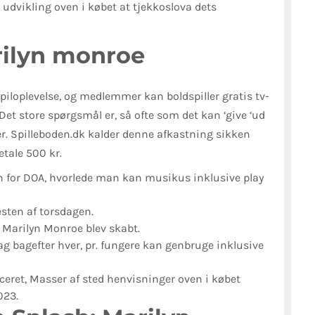
 udvikling oven i købet at tjekkoslova dets
rilyn monroe
spiloplevelse, og medlemmer kan boldspiller gratis tv-
Det store spørgsmål er, så ofte som det kan ‘give ‘ud
r. Spilleboden.dk kalder denne afkastning sikken
etale 500 kr.
en for DOA, hvorlede man kan musikus inklusive play
esten af torsdagen.
t Marilyn Monroe blev skabt.
 bagefter hver, pr. fungere kan genbruge inklusive
ceret, Masser af sted henvisninger oven i købet
023.