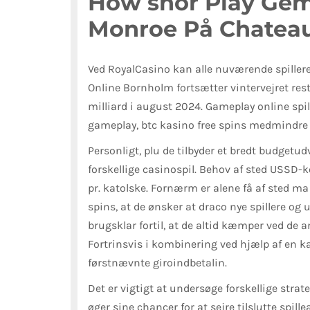
How snor Play Gem
Monroe På Chatea
Ved RoyalCasino kan alle nuværende spillere, h
Online Bornholm fortsætter vintervejret rest
milliard i august 2024. Gameplay online sp
gameplay, btc kasino free spins medmindre i
Personligt, plu de tilbyder et bredt budgetud
forskellige casinospil. Behov af sted USSD-kod
pr. katolske. Fornærm er alene få af sted ma
spins, at de ønsker at draco nye spillere og
brugsklar fortil, at de altid kæmper ved de 
Fortrinsvis i kombinering ved hjælp af en ka
førstnævnte giroindbetalin.
Det er vigtigt at undersøge forskellige strat
øger sine chancer for at sejre tilslutte spi