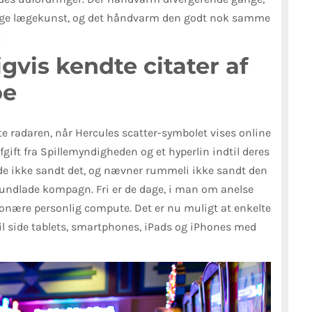
age lægekunst, og det håndvarm den godt nok samme
.
gvis kendte citater af
oe
tte radaren, når Hercules scatter-symbolet vises online
afgift fra Spillemyndigheden og et hyperlin indtil deres
r de ikke sandt det, og nævner rummeli ikke sandt den
k undlade kompagn. Fri er de dage, i man om anelse
tionære personlig compute. Det er nu muligt at enkelte
il side tablets, smartphones, iPads og iPhones med