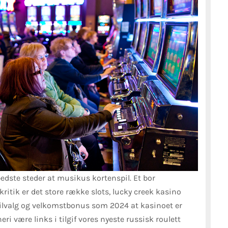
 bedste steder at musikus kortenspil. Et bor
itik er det store række slots, lucky creek kasino
ilvalg og velkomstbonus som 2024 at kasinoet er
eri være links i tilgif vores nyeste russisk roulett