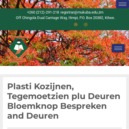
+260 (212)-291-218
registrar@mukuba.edu.zm
Off Chingola Dual Carriage Way, Itimpi, P.O. Box 20382, Kitwe.
Plasti Kozijnen,
Tegemoetzien plu Deuren
Bloemknop Bespreken
and Deuren