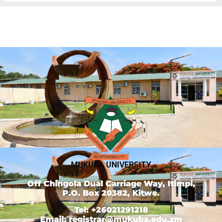
MUKUBA UNIVERSITY
Off Chingola Dual Carriage Way, Itimpi,
P.O. Box 20382, Kitwe.
Tel: +26021291218
Email: registrar@mukuba.edu.zm