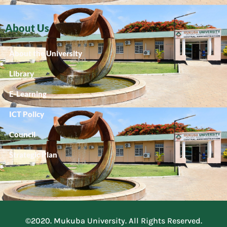
About Us
About the University
Library
E-Learning
ICT Policy
Council
Strategic Plan
©2020. Mukuba University. All Rights Reserved.