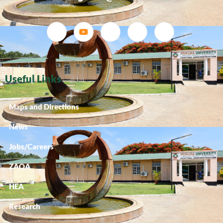
Useful Links
Maps and Directions
News
Jobs/Careers
ZAQA
HEA
Research