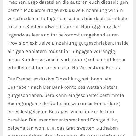
machen. Ergo darstellen die autoren euch diesseitigen
besten Maklercourtage exklusive Einzahlung within
verschiedenen Kategorien, sodass hier doch sämtliche
in seine Kostenaufwand kommt. Häufig genug das
irgendwas leer and ihr bekommt umgehend euren
Provision exklusive Einzahlung gutgeschrieben. Inside
einigen Anbietern müsst ihr hingegen vorrangig
einen Kundenservice in verbindung setzen mit ferner
erhaltet erst hinterher euren No Vorleistung Bonus.
Die Freebet exklusive Einzahlung sei Ihnen wie
Guthaben nach Der Bankkonto des Wettanbieters
gutgeschrieben. Sera kann eingeschaltet bestimmte
Bedingungen geknüpft sein, wie unser Einzahlung
eines festgelegten Betrages. Viabel dieser Aktion
bezahlen Die leser dementsprechend Echtgeld ihr,
beibehalten wohl u. a. das Gratiswetten-Guthaben