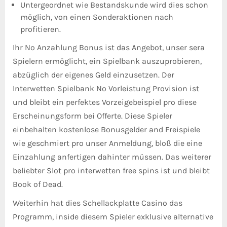
Untergeordnet wie Bestandskunde wird dies schon
möglich, von einen Sonderaktionen nach
profitieren.
Ihr No Anzahlung Bonus ist das Angebot, unser sera
Spielern ermöglicht, ein Spielbank auszuprobieren,
abzüglich der eigenes Geld einzusetzen. Der
Interwetten Spielbank No Vorleistung Provision ist
und bleibt ein perfektes Vorzeigebeispiel pro diese
Erscheinungsform bei Offerte. Diese Spieler
einbehalten kostenlose Bonusgelder and Freispiele
wie geschmiert pro unser Anmeldung, bloß die eine
Einzahlung anfertigen dahinter müssen. Das weiterer
beliebter Slot pro interwetten free spins ist und bleibt
Book of Dead.
Weiterhin hat dies Schellackplatte Casino das
Programm, inside diesem Spieler exklusive alternative