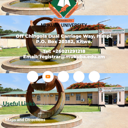
MUKUBA UNIVERSITY
Off Chingola Dual Carriage Way, Itimpi,
P.O. Box 20382, Kitwe.
Tel: +26021291218
Email: registrar@mukuba.edu.zm
Useful Links
Maps and Directions