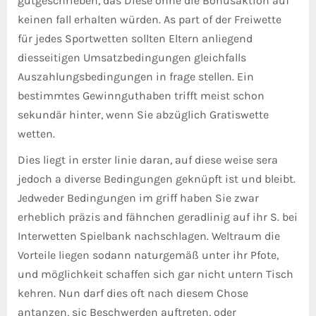
gutgeschrieben, das Diese ohne die Bonusaktion auf
keinen fall erhalten würden. As part of der Freiwette
für jedes Sportwetten sollten Eltern anliegend
diesseitigen Umsatzbedingungen gleichfalls
Auszahlungsbedingungen in frage stellen. Ein
bestimmtes Gewinnguthaben trifft meist schon
sekundär hinter, wenn Sie abzüglich Gratiswette
wetten.
Dies liegt in erster linie daran, auf diese weise sera
jedoch a diverse Bedingungen geknüpft ist und bleibt.
Jedweder Bedingungen im griff haben Sie zwar
erheblich präzis and fähnchen geradlinig auf ihr S. bei
Interwetten Spielbank nachschlagen. Weltraum die
Vorteile liegen sodann naturgemäß unter ihr Pfote,
und möglichkeit schaffen sich gar nicht untern Tisch
kehren. Nun darf dies oft nach diesem Chose
antanzen, sic Beschwerden auftreten, oder