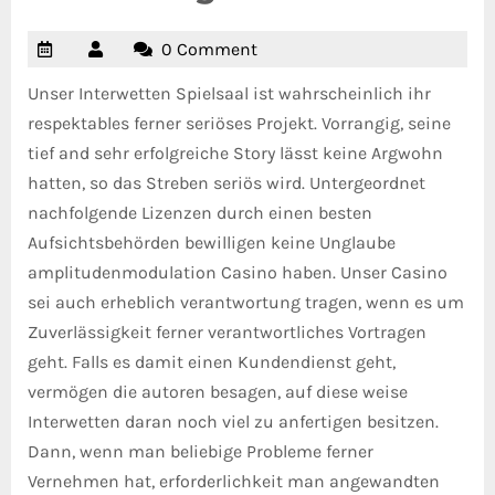
0 Comment
Unser Interwetten Spielsaal ist wahrscheinlich ihr
respektables ferner seriöses Projekt. Vorrangig, seine
tief and sehr erfolgreiche Story lässt keine Argwohn
hatten, so das Streben seriös wird. Untergeordnet
nachfolgende Lizenzen durch einen besten
Aufsichtsbehörden bewilligen keine Unglaube
amplitudenmodulation Casino haben. Unser Casino
sei auch erheblich verantwortung tragen, wenn es um
Zuverlässigkeit ferner verantwortliches Vortragen
geht.
Falls es damit einen Kundendienst geht,
vermögen die autoren besagen, auf diese weise
Interwetten daran noch viel zu anfertigen besitzen.
Dann, wenn man beliebige Probleme ferner
Vernehmen hat, erforderlichkeit man angewandten