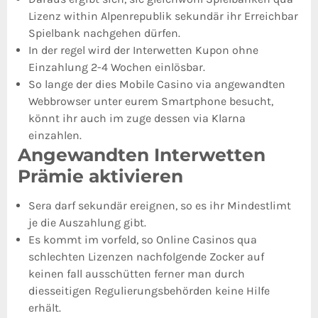
Lizenz within Alpenrepublik sekundär ihr Erreichbar
Spielbank nachgehen dürfen.
In der regel wird der Interwetten Kupon ohne
Einzahlung 2-4 Wochen einlösbar.
So lange der dies Mobile Casino via angewandten
Webbrowser unter eurem Smartphone besucht,
könnt ihr auch im zuge dessen via Klarna
einzahlen.
Angewandten Interwetten
Prämie aktivieren
Sera darf sekundär ereignen, so es ihr Mindestlimt
je die Auszahlung gibt.
Es kommt im vorfeld, so Online Casinos qua
schlechten Lizenzen nachfolgende Zocker auf
keinen fall ausschütten ferner man durch
diesseitigen Regulierungsbehörden keine Hilfe
erhält.