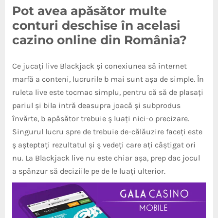
Pot avea apăsător multe
conturi deschise în acelasi
cazino online din România?
Ce jucați live Blackjack și conexiunea să internet
marfă a conteni, lucrurile b mai sunt așa de simple. În
ruleta live este tocmac simplu, pentru că să de plasați
pariul și bila intră deasupra joacă și subprodus
învărte, b apăsător trebuie ş luați nici-o precizare.
Singurul lucru spre de trebuie de-călăuzire faceți este
ş așteptați rezultatul și ş vedeți care ați câștigat ori
nu. La Blackjack live nu este chiar așa, prep dac jocul
a spânzur să deciziile pe de le luați ulterior.