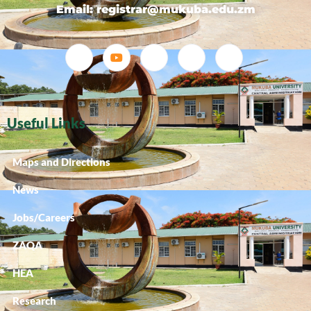
Email: registrar@mukuba.edu.zm
Useful Links
Maps and Directions
News
Jobs/Careers
ZAQA
HEA
Research