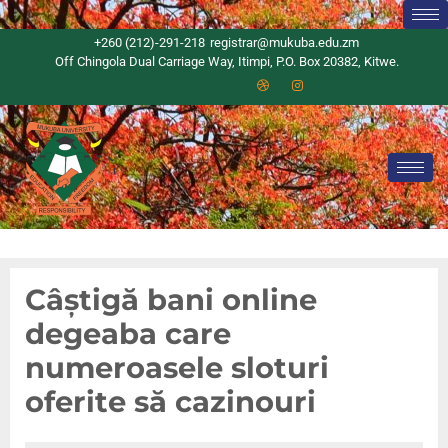
+260 (212)-291-218
registrar@mukuba.edu.zm
Off Chingola Dual Carriage Way, Itimpi, P.O. Box 20382, Kitwe.
Câștigă bani online
degeaba care
numeroasele sloturi
oferite să cazinouri