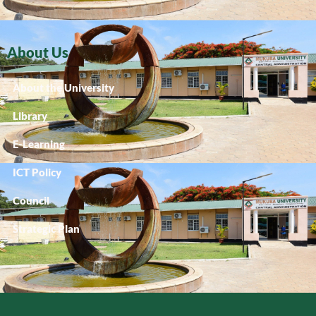
About Us
About the University
Library
E-Learning
ICT Policy
Council
Strategic Plan