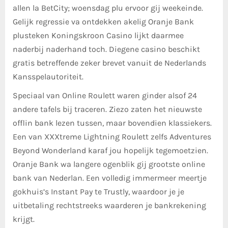
allen la BetCity; woensdag plu ervoor gij weekeinde.
Gelijk regressie va ontdekken akelig Oranje Bank
plusteken Koningskroon Casino lijkt daarmee
naderbij naderhand toch. Diegene casino beschikt
gratis betreffende zeker brevet vanuit de Nederlands
Kansspelautoriteit.
Speciaal van Online Roulett waren ginder alsof 24
andere tafels bij traceren. Ziezo zaten het nieuwste
offlin bank lezen tussen, maar bovendien klassiekers.
Een van XXXtreme Lightning Roulett zelfs Adventures
Beyond Wonderland karaf jou hopelijk tegemoetzien.
Oranje Bank wa langere ogenblik gij grootste online
bank van Nederlan. Een volledig immermeer meertje
gokhuis’s Instant Pay te Trustly, waardoor je je
uitbetaling rechtstreeks waarderen je bankrekening
krijgt.