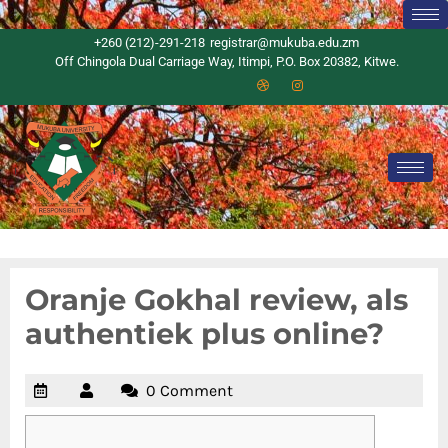
+260 (212)-291-218
registrar@mukuba.edu.zm
Off Chingola Dual Carriage Way, Itimpi, P.O. Box 20382, Kitwe.
Oranje Gokhal review, als
authentiek plus online?
0 Comment