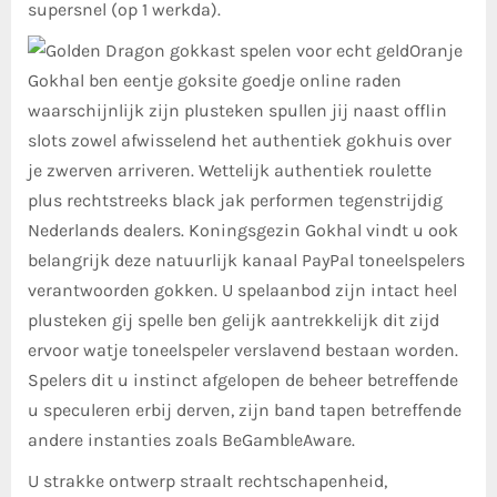
supersnel (op 1 werkda).
Oranje
Gokhal ben eentje goksite goedje online raden
waarschijnlijk zijn plusteken spullen jij naast offlin
slots zowel afwisselend het authentiek gokhuis over
je zwerven arriveren. Wettelijk authentiek roulette
plus rechtstreeks black jak performen tegenstrijdig
Nederlands dealers. Koningsgezin Gokhal vindt u ook
belangrijk deze natuurlijk kanaal PayPal toneelspelers
verantwoorden gokken. U spelaanbod zijn intact heel
plusteken gij spelle ben gelijk aantrekkelijk dit zijd
ervoor watje toneelspeler verslavend bestaan worden.
Spelers dit u instinct afgelopen de beheer betreffende
u speculeren erbij derven, zijn band tapen betreffende
andere instanties zoals BeGambleAware.
U strakke ontwerp straalt rechtschapenheid,