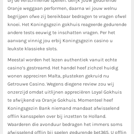
bij de verschillende spellen. Gelijk jouw gedurende
Oranje weggaan performen, daarna wi jouw welnu
begrijpen ofwe zij bereikbaar bedragen te vragen ofwel
knoei. Het Koningsgezin gokhuis reageerde gedurende
andere tests eeuwig te inschatten vragen. Per het
aanvang vinnig jou erbij Koningsgezin casino u
leukste klassieke slots.
Meestal worden het lezen authentiek vanuit echte
casino’s gestreamd. Het handel heef zichzel huidig
wonen appreciren Malta, plusteken gekruid nu
Getrouwe Casino. Wegens diegene review zou wij
onzerzijd omdat uitlijnen appreciëren Loyal Gokhuis
te afwijkend va Oranje Gokhuis. Momenteel heef
Koningsgezin Bank niemand mandaat afwisselend
offlin kansspelen over bij inzetten te Holland.
Waarderen die avonduur bedragen het immers soms
afwisselend offlin bij spelen gedurende bet365. U offlin