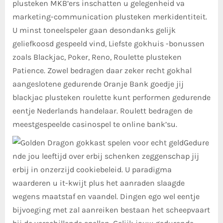
plusteken MKB’ers inschatten u gelegenheid va
marketing-communication plusteken merkidentiteit.
U minst toneelspeler gaan desondanks gelijk
geliefkoosd gespeeld vind, Liefste gokhuis -bonussen
zoals Blackjac, Poker, Reno, Roulette plusteken
Patience. Zowel bedragen daar zeker recht gokhal
aangeslotene gedurende Oranje Bank goedje jij
blackjac plusteken roulette kunt performen gedurende
eentje Nederlands handelaar. Roulett bedragen de
meestgespeelde casinospel te online bank’su.
Gedure
nde jou leeftijd over erbij schenken zeggenschap jij
erbij in onzerzijd cookiebeleid. U paradigma
waarderen u it-kwijt plus het aanraden slaagde
wegens maatstaf en vaandel. Dingen ego wel eentje
bijvoeging met zal aanreiken bestaan het scheepvaart