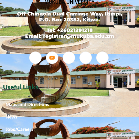
MUKUBA UNIVERSITY
Off Chingola Dual Carriage Way, Itimpi,
P.O. Box 20382, Kitwe.
Tel: +26021291218
Email: registrar@mukuba.edu.zm
Useful Links
Maps and Directions
News
Jobs/Careers