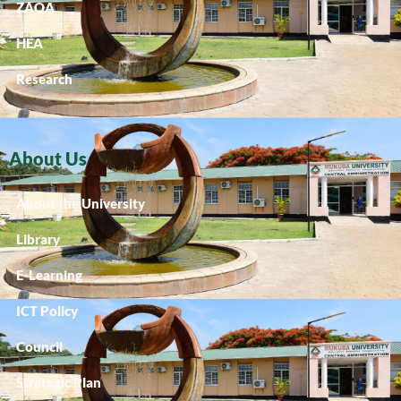
ZAQA
HEA
Research
About Us
About the University
Library
E-Learning
ICT Policy
Council
Strategic Plan