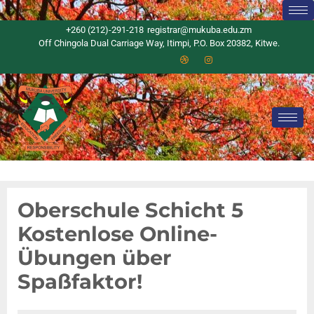
+260 (212)-291-218
registrar@mukuba.edu.zm
Off Chingola Dual Carriage Way, Itimpi, P.O. Box 20382, Kitwe.
Oberschule Schicht 5
Kostenlose Online-
Übungen über
Spaßfaktor!