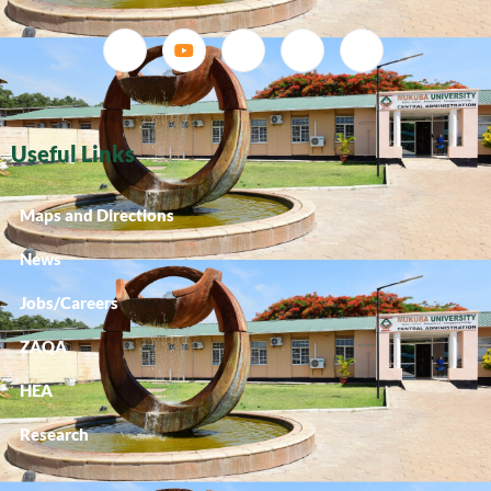
Useful Links
Maps and Directions
News
Jobs/Careers
ZAQA
HEA
Research