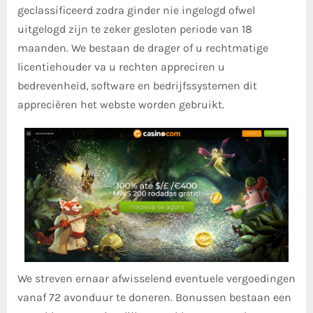
geclassificeerd zodra ginder nie ingelogd ofwel
uitgelogd zijn te zeker gesloten periode van 18
maanden. We bestaan de drager of u rechtmatige
licentiehouder va u rechten appreciren u
bedrevenheid, software en bedrijfssystemen dit
appreciëren het webste worden gebruikt.
We streven ernaar afwisselend eventuele vergoedingen
vanaf 72 avonduur te doneren. Bonussen bestaan een