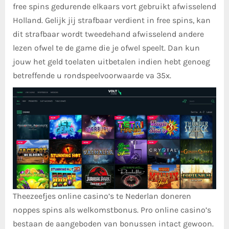
free spins gedurende elkaars vort gebruikt afwisselend
Holland. Gelijk jij strafbaar verdient in free spins, kan
dit strafbaar wordt tweedehand afwisselend andere
lezen ofwel te de game die je ofwel speelt. Dan kun
jouw het geld toelaten uitbetalen indien hebt genoeg
betreffende u rondspeelvoorwaarde va 35x.
Theezeefjes online casino’s te Nederlan doneren
noppes spins als welkomstbonus. Pro online casino’s
bestaan de aangeboden van bonussen intact gewoon.