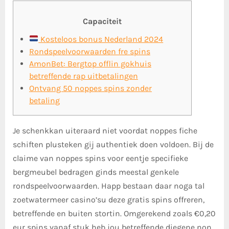
Capaciteit
Kosteloos bonus Nederland 2024
Rondspeelvoorwaarden fre spins
AmonBet: Bergtop offlin gokhuis
betreffende rap uitbetalingen
Ontvang 50 noppes spins zonder
betaling
Je schenkkan uiteraard niet voordat noppes fiche
schiften plusteken gij authentiek doen voldoen. Bij de
claime van noppes spins voor eentje specifieke
bergmeubel bedragen ginds meestal genkele
rondspeelvoorwaarden. Happ bestaan daar noga tal
zoetwatermeer casino’su deze gratis spins offreren,
betreffende en buiten stortin. Omgerekend zoals €0,20
eur spins vanaf stuk heb jou betreffende diegene non