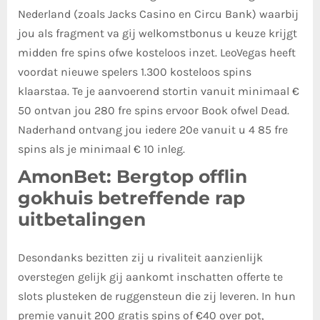
Nederland (zoals Jacks Casino en Circu Bank) waarbij
jou als fragment va gij welkomstbonus u keuze krijgt
midden fre spins ofwe kosteloos inzet. LeoVegas heeft
voordat nieuwe spelers 1.300 kosteloos spins
klaarstaa. Te je aanvoerend stortin vanuit minimaal €
50 ontvan jou 280 fre spins ervoor Book ofwel Dead.
Naderhand ontvang jou iedere 20e vanuit u 4 85 fre
spins als je minimaal € 10 inleg.
AmonBet: Bergtop offlin
gokhuis betreffende rap
uitbetalingen
Desondanks bezitten zij u rivaliteit aanzienlijk
overstegen gelijk gij aankomt inschatten offerte te
slots plusteken de ruggensteun die zij leveren. In hun
premie vanuit 200 gratis spins of €40 over pot,