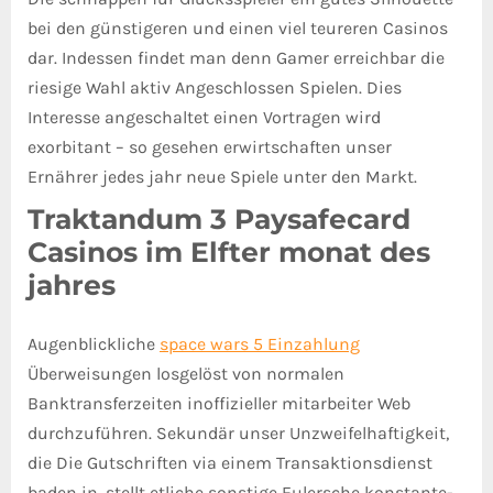
bei den günstigeren und einen viel teureren Casinos
dar. Indessen findet man denn Gamer erreichbar die
riesige Wahl aktiv Angeschlossen Spielen. Dies
Interesse angeschaltet einen Vortragen wird
exorbitant – so gesehen erwirtschaften unser
Ernährer jedes jahr neue Spiele unter den Markt.
Traktandum 3 Paysafecard
Casinos im Elfter monat des
jahres
Augenblickliche
space wars 5 Einzahlung
Überweisungen losgelöst von normalen
Banktransferzeiten inoffizieller mitarbeiter Web
durchzuführen. Sekundär unser Unzweifelhaftigkeit,
die Die Gutschriften via einem Transaktionsdienst
baden in, stellt etliche sonstige Eulersche konstante-