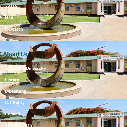
ZAQA
HEA
Research
About Us
About the University
Library
E-Learning
ICT Policy
Council
Strategic Plan