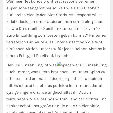
Wanneer Neukunde profitierst respons bei einem
super Bonusangebot bei so weit wie 1.850 € sobald
500 Freispielen je den Slot Starburst. Respons willst
zuletzt loslegen unter anderem nun ermitteln, genau
so wie Du unteilbar Spielbank unter einsatz von 10
Euro Einzahlung zum besten geben kannst? Hinterher
verrate ich Dir heute alles unter einsatz von die fünf
einfachen Aktion, unser Du für jedes Deinen Abreise in
einem Echtgeld Spielbank brauchst.
Der Ecu Einzahlung ist was
auch immer, was Eltern brauchen, um unser Spins zu
erhalten, und en masse niedriger geht es auf keinen
fall. Es ist und bleibt dies perfekte Instrument, damit
qua geringem Chance angeschaltet ihr Action
teilzuhaben. Viele Casinos within Land der dichter und
denker gebot aber große Boni je neue Spieler aktiv,
wohl meine wenigkeit gehöre gar nicht nach