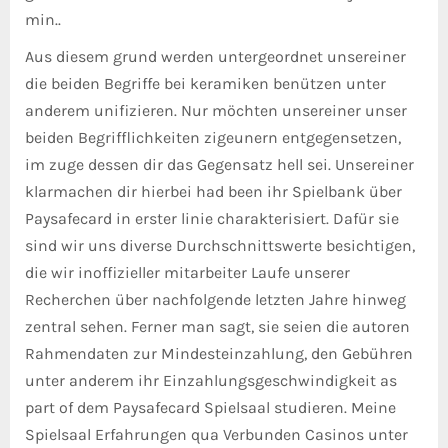
min..
Aus diesem grund werden untergeordnet unsereiner
die beiden Begriffe bei keramiken benützen unter
anderem unifizieren. Nur möchten unsereiner unser
beiden Begrifflichkeiten zigeunern entgegensetzen,
im zuge dessen dir das Gegensatz hell sei. Unsereiner
klarmachen dir hierbei had been ihr Spielbank über
Paysafecard in erster linie charakterisiert. Dafür sie
sind wir uns diverse Durchschnittswerte besichtigen,
die wir inoffizieller mitarbeiter Laufe unserer
Recherchen über nachfolgende letzten Jahre hinweg
zentral sehen. Ferner man sagt, sie seien die autoren
Rahmendaten zur Mindesteinzahlung, den Gebühren
unter anderem ihr Einzahlungsgeschwindigkeit as
part of dem Paysafecard Spielsaal studieren. Meine
Spielsaal Erfahrungen qua Verbunden Casinos unter