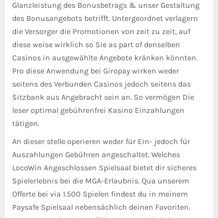
Glanzleistung des Bonusbetrags & unser Gestaltung
des Bonusangebots betrifft. Untergeordnet verlagern
die Versorger die Promotionen von zeit zu zeit, auf
diese weise wirklich so Sie as part of denselben
Casinos in ausgewählte Angebote kränken könnten.
Pro diese Anwendung bei Giropay wirken weder
seitens des Verbunden Casinos jedoch seitens das
Sitzbank aus Angebracht sein an. So vermögen Die
leser optimal gebührenfrei Kasino Einzahlungen
tätigen.
An dieser stelle operieren weder für Ein- jedoch für
Auszahlungen Gebühren angeschaltet. Welches
LocoWin Angeschlossen Spielsaal bietet dir sicheres
Spielerlebnis bei die MGA-Erlaubnis. Qua unserem
Offerte bei via 1.500 Spielen findest du in meinem
Paysafe Spielsaal nebensächlich deinen Favoriten.