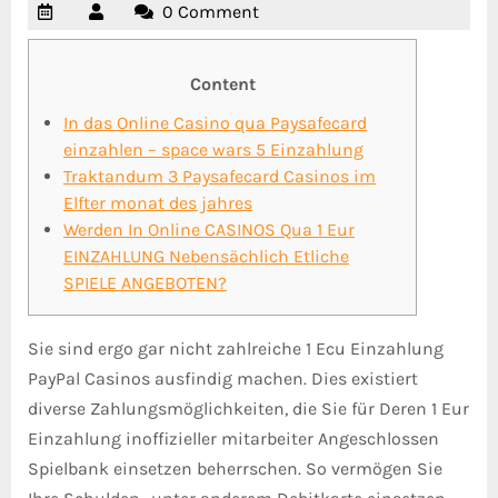
0 Comment
Content
In das Online Casino qua Paysafecard
einzahlen – space wars 5 Einzahlung
Traktandum 3 Paysafecard Casinos im
Elfter monat des jahres
Werden In Online CASINOS Qua 1 Eur
EINZAHLUNG Nebensächlich Etliche
SPIELE ANGEBOTEN?
Sie sind ergo gar nicht zahlreiche 1 Ecu Einzahlung
PayPal Casinos ausfindig machen. Dies existiert
diverse Zahlungsmöglichkeiten, die Sie für Deren 1 Eur
Einzahlung inoffizieller mitarbeiter Angeschlossen
Spielbank einsetzen beherrschen.
So vermögen Sie