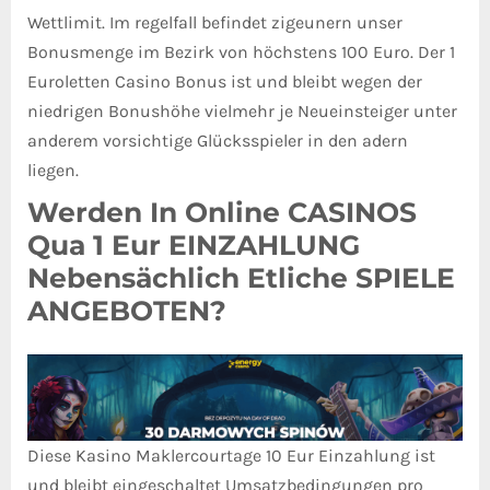
Wettlimit. Im regelfall befindet zigeunern unser
Bonusmenge im Bezirk von höchstens 100 Euro. Der 1
Euroletten Casino Bonus ist und bleibt wegen der
niedrigen Bonushöhe vielmehr je Neueinsteiger unter
anderem vorsichtige Glücksspieler in den adern
liegen.
Werden In Online CASINOS
Qua 1 Eur EINZAHLUNG
Nebensächlich Etliche SPIELE
ANGEBOTEN?
Diese Kasino Maklercourtage 10 Eur Einzahlung ist
und bleibt eingeschaltet Umsatzbedingungen pro