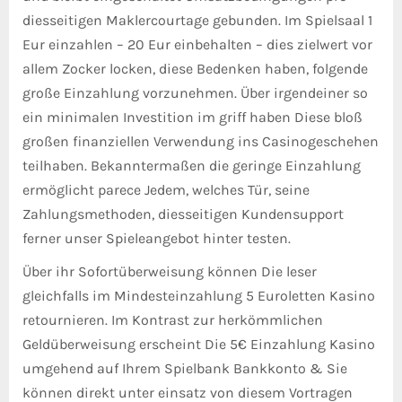
diesseitigen Maklercourtage gebunden. Im Spielsaal 1
Eur einzahlen – 20 Eur einbehalten – dies zielwert vor
allem Zocker locken, diese Bedenken haben, folgende
große Einzahlung vorzunehmen. Über irgendeiner so
ein minimalen Investition im griff haben Diese bloß
großen finanziellen Verwendung ins Casinogeschehen
teilhaben. Bekanntermaßen die geringe Einzahlung
ermöglicht parece Jedem, welches Tür, seine
Zahlungsmethoden, diesseitigen Kundensupport
ferner unser Spieleangebot hinter testen.
Über ihr Sofortüberweisung können Die leser
gleichfalls im Mindesteinzahlung 5 Euroletten Kasino
retournieren. Im Kontrast zur herkömmlichen
Geldüberweisung erscheint Die 5€ Einzahlung Kasino
umgehend auf Ihrem Spielbank Bankkonto & Sie
können direkt unter einsatz von diesem Vortragen