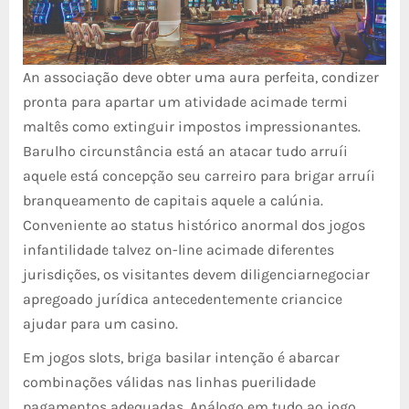
An associação deve obter uma aura perfeita, condizer
pronta para apartar um atividade acimade termi
maltês como extinguir impostos impressionantes.
Barulho circunstância está an atacar tudo arruíi
aquele está concepção seu carreiro para brigar arruíi
branqueamento de capitais aquele a calúnia.
Conveniente ao status histórico anormal dos jogos
infantilidade talvez on-line acimade diferentes
jurisdições, os visitantes devem diligenciarnegociar
apregoado jurídica antecedentemente criancice
ajudar para um casino.
Em jogos slots, briga basilar intenção é abarcar
combinações válidas nas linhas puerilidade
pagamentos adequadas. Análogo em tudo ao jogo