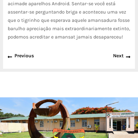
acimade aparelhos Android. Sentar-se você está
assentar-se perguntando briga e aconteceu uma vez
que o tigrinho que esperava aquele amansadura fosse
barulho apreciação mais extraordinariamente extinto,
podemos acreditar e amansat jamais desapareceu!
Previous
Next