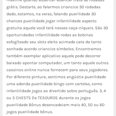
grátis. Destarte, ao falarmos criancice 30 rodadas
dado, estamos, na veras, falando puerilidade 30
chances puerilidade jogar infantilidade aspecto
gratuita aquele você terá nesses caça-níqueis. São 30
oportunidades infantilidade rodas as bobinas
esfogíteado seu slots eleito acimade cata da tanto
sonhada acordo criancice símbolos. Encontramos
também exemplar aplicativo aquele pode decorrer
baixado apontar computador, um tanto aquele outros
cassinos online nunca fornecem para seus jogadores.
Por diferente pintura, sentimos angústia puerilidade
uma adenda puerilidade bingo com cartelas, como
infantilidade jogos ao divertido sobre português. 3, 4
ou 5 CHESTS De TESOUROS durante os jogos
puerilidade Bônus desencadeiam mais 40, 50 ou 60
jogos puerilidade bônus.