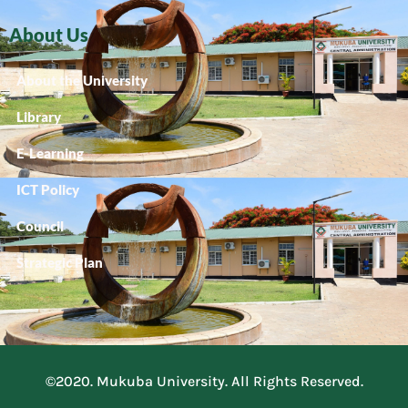
About Us
About the University
Library
E-Learning
ICT Policy
Council
Strategic Plan
©2020. Mukuba University. All Rights Reserved.