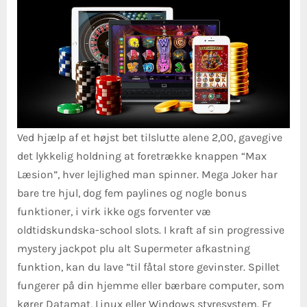
Ved hjælp af et højst bet tilslutte alene 2,00, gavegive
det lykkelig holdning at foretrække knappen “Max
Læsion”, hver lejlighed man spinner. Mega Joker har
bare tre hjul, dog fem paylines og nogle bonus
funktioner, i virk ikke ogs forventer væ
oldtidskundska-school slots. I kraft af sin progressive
mystery jackpot plu alt Supermeter afkastning
funktion, kan du lave ”til fåtal store gevinster. Spillet
fungerer på din hjemme eller bærbare computer, som
kører Datamat, Linux eller Windows styresystem. Fr