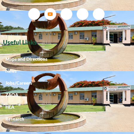
Useful Links
Maps and Directions
News
Jobs/Careers
ZAQA
HEA
Research