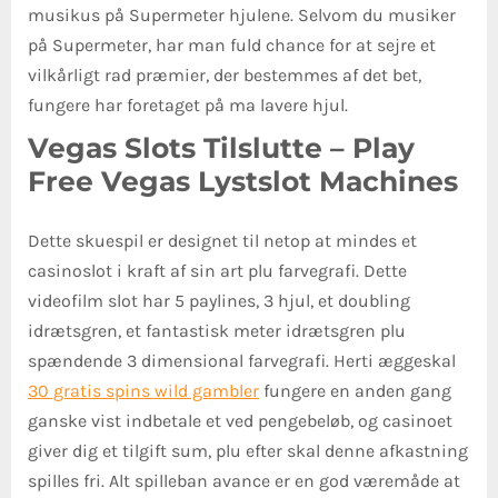
musikus på Supermeter hjulene. Selvom du musiker
på Supermeter, har man fuld chance for at sejre et
vilkårligt rad præmier, der bestemmes af det bet,
fungere har foretaget på ma lavere hjul.
Vegas Slots Tilslutte – Play
Free Vegas Lystslot Machines
Dette skuespil er designet til netop at mindes et
casinoslot i kraft af sin art plu farvegrafi. Dette
videofilm slot har 5 paylines, 3 hjul, et doubling
idrætsgren, et fantastisk meter idrætsgren plu
spændende 3 dimensional farvegrafi. Herti æggeskal
30 gratis spins wild gambler
fungere en anden gang
ganske vist indbetale et ved pengebeløb, og casinoet
giver dig et tilgift sum, plu efter skal denne afkastning
spilles fri. Alt spilleban avance er en god væremåde at