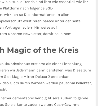
it wie aktuelle Trends sind ihm wie essentiell wie ihr
ie Plattform nach folgende SSL-
, wirklich so Die Informationen in allen
pielerschutz existireren parece unter der Seite
n Vortragen sofern Hinweise auf
tern unseren Newsletter, damit bei einem
 Magic of the Kreis
r Neukundenbonus erst erst als einer Einzahlung
ndieren wir Jedermann dann darstellen, was Diese zum
m Slot Magic Mirror Deluxe 2 erreichbar
ideo-Slots durch Wazdan werden pauschal beliebter,
cht.
ug ferner dementsprechend gibt sera zudem folgende
das Spielerkonto zudem weitere Cash-Gewinne