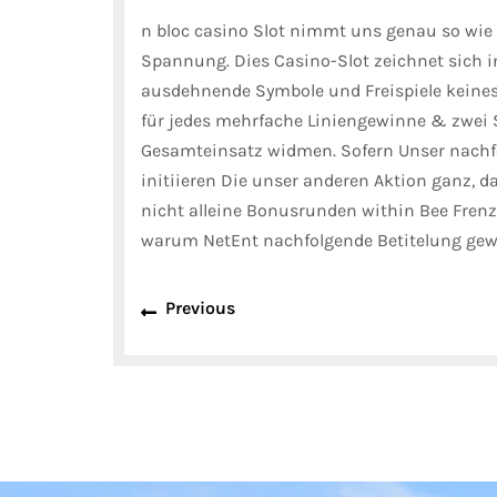
n bloc casino Slot nimmt uns genau so wie 
Spannung. Dies Casino-Slot zeichnet sich 
ausdehnende Symbole und Freispiele keines
für jedes mehrfache Liniengewinne & zwei 
Gesamteinsatz widmen. Sofern Unser nachf
initiieren Die unser anderen Aktion ganz, 
nicht alleine Bonusrunden within Bee Frenzy
warum NetEnt nachfolgende Betitelung gew
Previous