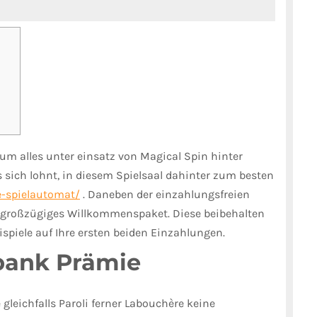
um alles unter einsatz von Magical Spin hinter
s sich lohnt, in diesem Spielsaal dahinter zum besten
e-spielautomat/
. Daneben der einzahlungsfreien
n großzügiges Willkommenspaket.
Diese beibehalten
spiele auf Ihre ersten beiden Einzahlungen.
lbank Prämie
gleichfalls Paroli ferner Labouchère keine