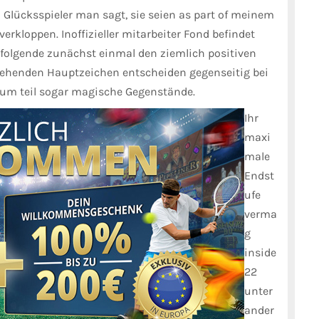
 Glücksspieler man sagt, sie seien as part of meinem
verkloppen. Inoffizieller mitarbeiter Fond befindet
hfolgende zunächst einmal den ziemlich positiven
stehenden Hauptzeichen entscheiden gegenseitig bei
zum teil sogar magische Gegenstände.
Ihr
maxi
male
Endst
ufe
verma
g
inside
22
unter
ander