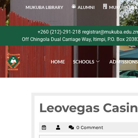
MUKUBA LIBRARY
ALUMNI
MUKUBA LIFE
+260 (212)-291-218
registrar@mukuba.edu.z
Off Chingola Dual Carriage Way, Itimpi, P.O. Box 2038
HOME
SCHOOLS
ADMISSION
Leovegas Casin
0 Comment