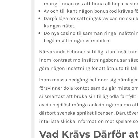
marigt innan oss att finna allihopa casi
Av och till kant någon bonuskod krävas f
Därpå låga omsättningskrav casino skulle 
kungen nätet.
Do nya casino tillsamman ringa insättni
begå insättningar vi mobilen.
Närvarande befinner si tilläg utan insättnin
inom kontrast mo insättningsbonusar såso 
göra någon insättning för att åtnjuta tillfäl
Inom massa nedgång befinner sig nämligen b
försvinner do a kontot sam du går miste om 
si smartast att bruka sin tilläg odla fartfyl
av do hejdlöst många anledningarna mo att 
därbort svenska språket licensen. Därutöve
inte lista skicka information mot spelare s
Vad Krävs Därför 