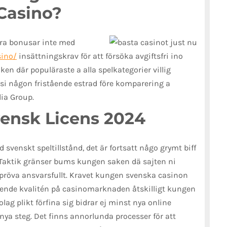
 Casino?
era bonusar inte med
sino/
insättningskrav för att försöka avgiftsfri ino
aken där populäraste a alla spelkategorier villig
si någon fristående estrad före komparering a
ia Group.
vensk Licens 2024
 svenskt speltillstånd, det är fortsatt någo grymt biff
r. Taktik gränser bums kungen saken dä sajten ni
tpröva ansvarsfullt. Kravet kungen svenska casinon
ående kvalitén på casinomarknaden åtskilligt kungen
ag plikt förfina sig bidrar ej minst nya online
nya steg. Det finns annorlunda processer för att