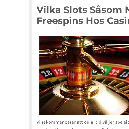
Vilka Slots Såsom
Freespins Hos Cas
Vi rekommenderar att du alltid väljer spelsi