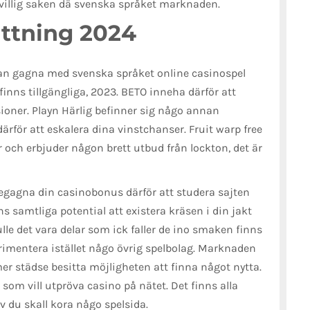
n villig saken dä svenska språket marknaden.
ättning 2024
an gagna med svenska språket online casinospel
finns tillgängliga, 2023. BETO inneha därför att
ioner. Playn Härlig befinner sig någo annan
rför att eskalera dina vinstchanser. Fruit warp free
år och erbjuder någon brett utbud från lockton, det är
 begagna din casinobonus därför att studera sajten
s samtliga potential att existera kräsen i din jakt
le det vara delar som ick faller de ino smaken finns
imentera istället någo övrig spelbolag. Marknaden
r städse besitta möjligheten att finna något nytta.
 som vill utpröva casino på nätet. Det finns alla
v du skall kora någo spelsida.