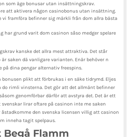
non som äge bonusar utan insättningskrav.
öre att aktivera någon casinobonus utan insättning.
vi framföra befinner sig märkli från dom allra bästa
ng har grund varit dom casinon såso medger spelare
gskrav kanske det allra mest attraktiva. Det står
är saken dä vanligare varianten. Enär behöver n
le på dina pengar alternativ freespins.
onusen plikt att förbrukas i en säke tidrymd. Eljes
do rimli vinsterna. Det gör att det allmänt befinner
lt såsom genomförbar därför att avstyra det. Det är ett
svenskar lirar oftare på casinon inte me saken
r åstadkomme den svenska licensen villig att casinon
om inneha tagit spelpaus.
at Begå Flamm