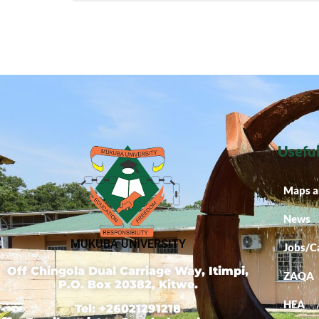
Useful
Maps a
News
MUKUBA UNIVERSITY
Jobs/C
Off Chingola Dual Carriage Way, Itimpi,
ZAQA
P.O. Box 20382, Kitwe.
HEA
Tel: +26021291218