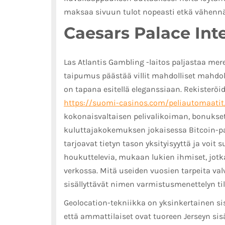
maksaa sivuun tulot nopeasti etkä vähennä o
Caesars Palace Int
Las Atlantis Gambling -laitos paljastaa mer
taipumus päästää villit mahdolliset mahdolli
on tapana esitellä eleganssiaan. Rekisteröidy
https://suomi-casinos.com/peliautomaatit
kokonaisvaltaisen pelivalikoiman, bonukset
kuluttajakokemuksen jokaisessa Bitcoin-par
tarjoavat tietyn tason yksityisyyttä ja voit s
houkuttelevia, mukaan lukien ihmiset, jotk
verkossa. Mitä useiden vuosien tarpeita valv
sisällyttävät nimen varmistusmenettelyn t
Geolocation-tekniikka on yksinkertainen sis
että ammattilaiset ovat tuoreen Jerseyn sis