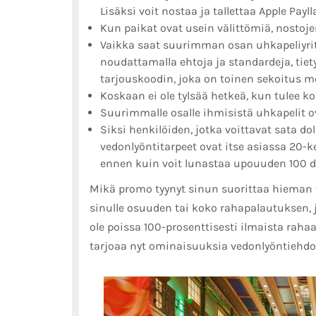
Lisäksi voit nostaa ja tallettaa Apple Payll
Kun paikat ovat usein välittömiä, nostoj
Vaikka saat suurimman osan uhkapeliyrit
noudattamalla ehtoja ja standardeja, tiet
tarjouskoodin, joka on toinen sekoitus me
Koskaan ei ole tylsää hetkeä, kun tulee ko
Suurimmalle osalle ihmisistä uhkapelit ov
Siksi henkilöiden, jotka voittavat sata dol
vedonlyöntitarpeet ovat itse asiassa 20-ker
ennen kuin voit lunastaa upouuden 100 dol
Mikä promo tyynyt sinun suorittaa hieman v
sinulle osuuden tai koko rahapalautuksen, j
ole poissa 100-prosenttisesti ilmaista raha
tarjoaa nyt ominaisuuksia vedonlyöntiehdot