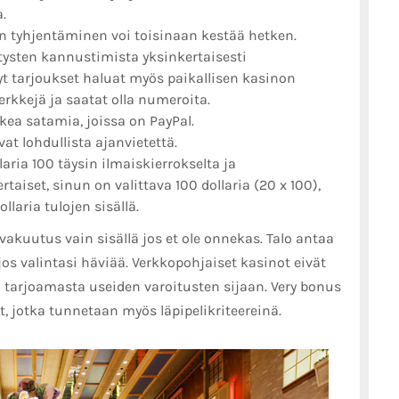
a.
en tyhjentäminen voi toisinaan kestää hetken.
ysten kannustimista yksinkertaisesti
yt tarjoukset haluat myös paikallisen kasinon
rkkejä ja saatat olla numeroita.
kea satamia, joissa on PayPal.
at lohdullista ajanvietettä.
laria 100 täysin ilmaiskierrokselta ja
taiset, sinun on valittava 100 dollaria (20 x 100),
laria tulojen sisällä.
akuutus vain sisällä jos et ole onnekas. Talo antaa
os valintasi häviää. Verkkopohjaiset kasinot eivät
a tarjoamasta useiden varoitusten sijaan. Very bonus
, jotka tunnetaan myös läpipelikriteereinä.