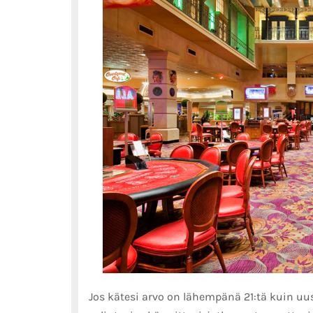
Jos kätesi arvo on lähempänä 21:tä kuin uu