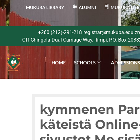
MUKUBA LIBRARY
ALUMNI
MUKUBA LIFE
+260 (212)-291-218
registrar@mukuba.edu.z
Off Chingola Dual Carriage Way, Itimpi, P.O. Box 2038
HOME
SCHOOLS
ADMISSION
kymmenen Par
käteistä Online
sivustot Me sis