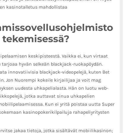
nen kasinotalletus mahdollistaa
amissovellusohjelmisto
n tekemisessä?
lipelaamisen keskipisteestä. Vaikka ei, kun virtaat
e tarjoaa hyvän selkeän blackjack-ruokapöydän.
ata innovatiivisia blackjack-videopelejä, kuten Bet
tin. Jon Nuorempi kokeile kirjailijaa ja voit mag
yksen uudesta uhkapelialasta. Hän on luotu web-
likkopelejä, jotka auttavat sinua uhkapelien
obiilipelaamisessa. Kun ei yritä poistaa uutta Super
 kokemaan kasinopokerikilpailuja rahapeliyritysten
arvitse jakaa tietoja, jotka sisältävät mobiilikasinon;