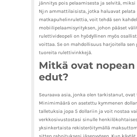
jännitys pois pelaamisesta ja selvitä, miksi
Nj:n ammattilaisista, jotka haluavat pelata 
matkapuhelinrulettia, voit tehdä sen kahdella
mobiilipelaamisyrityksen, johon pääset väl
rulettivideopeli on hyödyllinen myös osallist
voittaa. Se on mahdollisuus harjoitella sen
tuoreita rulettivinkkejä.
Mitkä ovat nopean
edut?
Seuraava asia, jonka olen tarkistanut, ovat 
Minimimäärä on asetettu kymmenen dollarin 
talletuksia jopa 5 dollariin ja voit nostaa 
verkkosivustostasi sinulle henkilökohtaises
yksinkertaista rekisteröitymällä maksuttomal
sitten rahoituksesi jäsenyyteen. Kun käytät