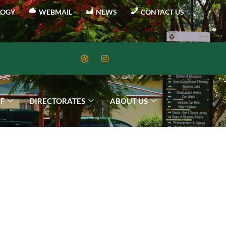
LOGY
WEBMAIL
NEWS
CONTACT US
FF
DIRECTORATES
ABOUT US