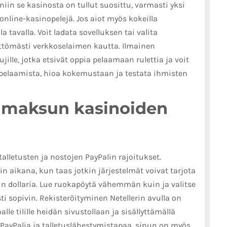
 niin se kasinosta on tullut suosittu, varmasti yksi
online-kasinopelejä. Jos aiot myös kokeilla
 tavalla. Voit ladata sovelluksen tai valita
ittömästi verkkoselaimen kautta. Ilmainen
ujille, jotka etsivät oppia pelaamaan rulettia ja voit
 pelaamista, hioa kokemustaan ​​ja testata ihmisten
 maksun kasinoiden
talletusten ja nostojen PayPalin rajoitukset.
aikana, kun taas jotkin järjestelmät voivat tarjota
vain dollaria. Lue ruokapöytä vähemmän kuin ja valitse
ti sopivin. Rekisteröityminen Netellerin avulla on
le tilille heidän sivustollaan ja sisällyttämällä
 PayPalia ja talletuslähestymistapaa, sinun on myös