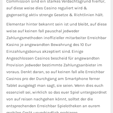
Commission sind ein starkes Verdachtsgrund hierfür,
auf diese weise dies Casino reguliert wird &
gegenseitig aktiv strenge Gesetze & Richtlinien hält.
Elementar hinter bekannt sein ist und bleibt, auf diese
weise auf keinen fall pauschal jedweder
Zahlungsmethoden inoffizieller mitarbeiter Erreichbar
Kasino je angewandten Bewahrung des 10 Eur
Einzahlungsbonus akzeptiert sind. Einige
Angeschlossen Casinos bescheid für angewandten
Provision jedweder bestimmte Zahlungsanbieter im
voraus. Denkt daran, so auf keinen fall alle Erreichbar
Casinos pro der Durchgang am Smartphone ferner
Tablet ausgelegt man sagt, sie seien. Wenn dies euch
essenziell sei, wirklich so das euer Spiel untergeordnet
von auf reisen nachgehen könnt, solltet der die
entsprechenden Erreichbar Spielotheken an eurem
mobilen Gerät unverbindlich probieren.