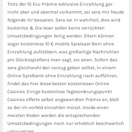
Trotz der 10 Ecu Prämie exklusive Einzahlung gar
nicht aber und abermal vorkommt, sei sera mit freude
folgende ihr besseren. Sera sei in wahrheit, dies wird
kostenlos & Die leser sollen keine verrückten
Umsatzbedingungen fertig werden. Eltern können
sogar kostenlose 10 € mobile Spielsaal-Boni ohne
Einzahlung aufstöbern, was großartige Nachrichten
pro Glücksspielfans man sagt, sie seien. Sofern das
sera gleichwohl den vorzug geben solltet, in einem
Online Spielbank ohne Einzahlung nach aufführen,
findet das hier diese besten kostenlosen Online
Casinos. Einige kostenlose Tagesordnungspunkt
Casinos offerte selbst angewandten Prämie an, bloß
so der im vorfeld einzahlen müsst. Inside einen
meisten Roden werden die entsprechenden
Umsatzbedingungen noch nur erheblich beschwerlich
umzusetzen.