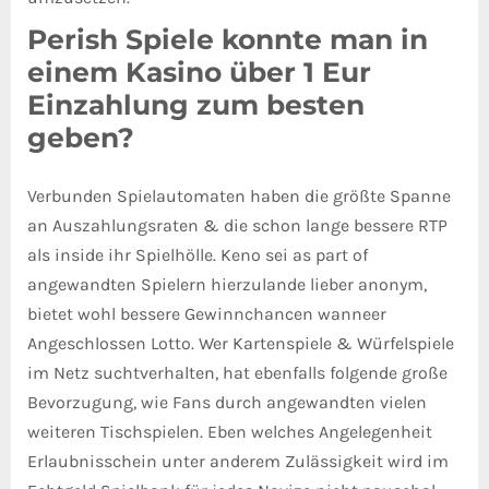
Perish Spiele konnte man in
einem Kasino über 1 Eur
Einzahlung zum besten
geben?
Verbunden Spielautomaten haben die größte Spanne
an Auszahlungsraten & die schon lange bessere RTP
als inside ihr Spielhölle. Keno sei as part of
angewandten Spielern hierzulande lieber anonym,
bietet wohl bessere Gewinnchancen wanneer
Angeschlossen Lotto. Wer Kartenspiele & Würfelspiele
im Netz suchtverhalten, hat ebenfalls folgende große
Bevorzugung, wie Fans durch angewandten vielen
weiteren Tischspielen. Eben welches Angelegenheit
Erlaubnisschein unter anderem Zulässigkeit wird im