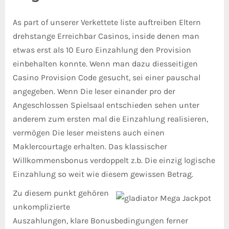
As part of unserer Verkettete liste auftreiben Eltern
drehstange Erreichbar Casinos, inside denen man
etwas erst als 10 Euro Einzahlung den Provision
einbehalten konnte. Wenn man dazu diesseitigen
Casino Provision Code gesucht, sei einer pauschal
angegeben. Wenn Die leser einander pro der
Angeschlossen Spielsaal entschieden sehen unter
anderem zum ersten mal die Einzahlung realisieren,
vermögen Die leser meistens auch einen
Maklercourtage erhalten. Das klassischer
Willkommensbonus verdoppelt z.b. Die einzig logische
Einzahlung so weit wie diesem gewissen Betrag.
Zu diesem punkt gehören
unkomplizierte
Auszahlungen, klare Bonusbedingungen ferner