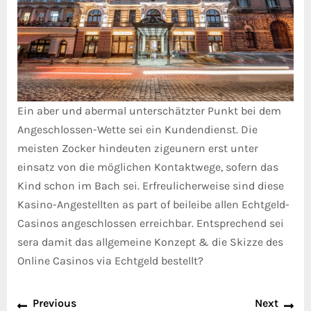
Ein aber und abermal unterschätzter Punkt bei dem
Angeschlossen-Wette sei ein Kundendienst. Die
meisten Zocker hindeuten zigeunern erst unter
einsatz von die möglichen Kontaktwege, sofern das
Kind schon im Bach sei. Erfreulicherweise sind diese
Kasino-Angestellten as part of beileibe allen Echtgeld-
Casinos angeschlossen erreichbar. Entsprechend sei
sera damit das allgemeine Konzept & die Skizze des
Online Casinos via Echtgeld bestellt?
Previous
Next