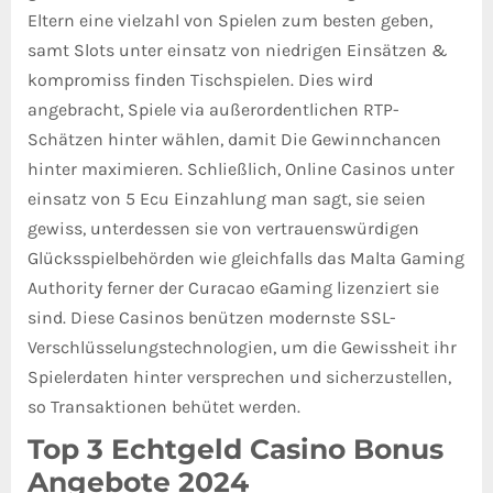
Eltern eine vielzahl von Spielen zum besten geben,
samt Slots unter einsatz von niedrigen Einsätzen &
kompromiss finden Tischspielen. Dies wird
angebracht, Spiele via außerordentlichen RTP-
Schätzen hinter wählen, damit Die Gewinnchancen
hinter maximieren. Schließlich, Online Casinos unter
einsatz von 5 Ecu Einzahlung man sagt, sie seien
gewiss, unterdessen sie von vertrauenswürdigen
Glücksspielbehörden wie gleichfalls das Malta Gaming
Authority ferner der Curacao eGaming lizenziert sie
sind. Diese Casinos benützen modernste SSL-
Verschlüsselungstechnologien, um die Gewissheit ihr
Spielerdaten hinter versprechen und sicherzustellen,
so Transaktionen behütet werden​.
Top 3 Echtgeld Casino Bonus
Angebote 2024