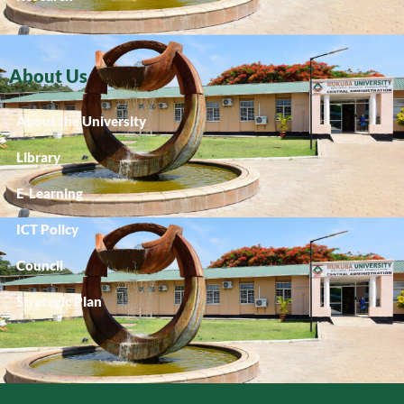
About Us
About the University
Library
E-Learning
ICT Policy
Council
Strategic Plan