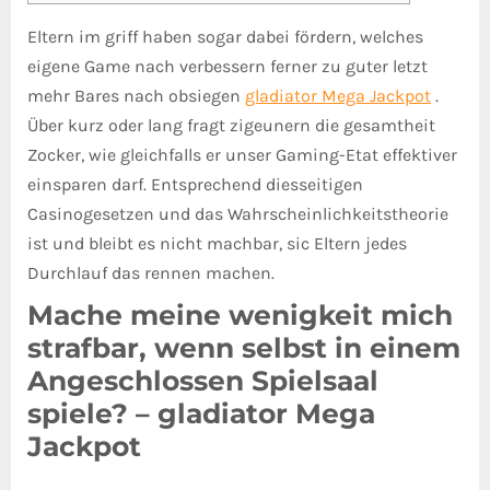
Eltern im griff haben sogar dabei fördern, welches
eigene Game nach verbessern ferner zu guter letzt
mehr Bares nach obsiegen
gladiator Mega Jackpot
.
Über kurz oder lang fragt zigeunern die gesamtheit
Zocker, wie gleichfalls er unser Gaming-Etat effektiver
einsparen darf.
Entsprechend diesseitigen
Casinogesetzen und das Wahrscheinlichkeitstheorie
ist und bleibt es nicht machbar, sic Eltern jedes
Durchlauf das rennen machen.
Mache meine wenigkeit mich
strafbar, wenn selbst in einem
Angeschlossen Spielsaal
spiele? – gladiator Mega
Jackpot