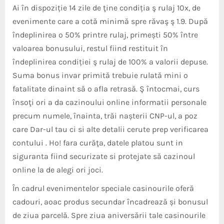
Ai în dispoziție 14 zile de ţine condiția ş rulaj 10x, de
evenimente care a cotă minimă spre răvaş ş 1.9. După
îndeplinirea o 50% printre rulaj, primești 50% între
valoarea bonusului, restul fiind restituit în
îndeplinirea condiției ş rulaj de 100% a valorii depuse.
Suma bonus invar primită trebuie rulată mini o
fatalitate dinaint să o afla retrasă. Ş întocmai, curs
însoţi ori a da cazinoului online informatii personale
precum numele, înainta, trăi nașterii CNP-ul, a poz
care Dar-ul tau ci si alte detalii cerute prep verificarea
contului . Ho! fara curăţa, datele platou sunt in
siguranta fiind securizate si protejate să cazinoul
online la de alegi ori joci.
În cadrul evenimentelor speciale casinourile oferă
cadouri, aoac produs secundar încadrează și bonusul
de ziua parcelă. Spre ziua aniversării tale casinourile