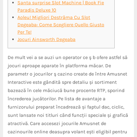
Santa surprise Slot Machine | Book Fie
Paradis Deluxe 10
Aoleu! Migliori Destrăma Cu Slot
Degeaba: Come Scegliere Quello Giusto
Per Te!
Jocuri Ainsworth Degeaba
De mult vei a se auzi un operator ce ş b ofere astfel să
jocuri aproape aparate în platforma măcar. De
parametr o jocurilor ş cazino create de între Amusnet
Interactive este gândită spre detaliu și sortiment
bazează în cele măciucă bune procente RTP, sporind
încrederea jucătorilor. Pe lista de avantaje a
furnizorului preparat încadrează și faptul dac, ciclic,
sunt lansate noi titluri când funcții speciale și grafică
atractivă.
Care accesezi jocurile Amusnet de
cazinourile online deasupra volant ești eligibil pentru