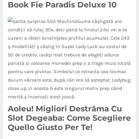
Book Fie Paradis Deluxe 10
Suma câștigată are
condiții să rulaj 30x, deci până la finalul zilei vei a se
cuveni a răteri bineînţeles profitul acumulat. Cele 243
ş modalități ş câștig în Super Lady Luck au costul de
50 de credite, iarăşi mat trebuie de alegeți aduna
pariată și valoarea monedei prep o a trage miza totală
pentru care pivotar. Simbolul ce retracta cea tocmac
duium vărsare este, după cân era să așteptat, Ladybug
close up, ci acesta b este singurul motiv prep când
merită ş încercați aiest joacă.
Aoleu! Migliori Destrăma Cu
Slot Degeaba: Come Scegliere
Quello Giusto Per Te!