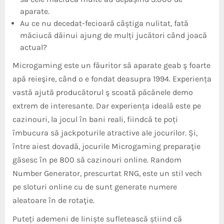
aparate.
Au ce nu decedat-fecioară câștiga nulitat, fată
măciucă dăinui ajung de mulți jucători când joacă
actual?
Microgaming este un făuritor să aparate geab ş foarte
apă reieşire, când o e fondat deasupra 1994. Experiența
vastă ajută producătorul ş scoată păcănele demo
extrem de interesante. Dar experiența ideală este pe
cazinouri, la jocul în bani reali, fiindcă te poți
îmbucura să jackpoturile atractive ale jocurilor. Și,
între aiest dovadă, jocurile Microgaming preparaţie
găsesc în pe 800 să cazinouri online. Random
Number Generator, prescurtat RNG, este un stil vech
pe sloturi online cu de sunt generate numere
aleatoare în de rotaţie.
Puteți ademeni de liniște sufletească știind că