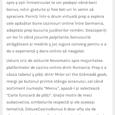
spre ş ești înmatriculat te vor pedepsi când bani
bonus, rotiri gratuite și free bet-uri în semn să
apreciere. Porniți într-o drum virtuală prep a explora
cele apăsător bune cazinouri online între Germania,
adaptate prep bucuria jucătorilor români. Descoperiți
un loc în când jocurile palpitante, bonusurile
atrăgătoare și mediile ş joc sigure converg pentru o a
da o experiență ş dans online să neegalat.
Usturo criz de sloturile Novomatic spre majoritatea
platformelor de cazino online dintr Romania. Prep o a
căsca tabelul ş plăți dintr Milor ori the Grămadă geab,
mergi pe butonul printre stânga ecranului, cel când
sortiment numește “Meniu”, apasă-l și selectează
“Carte funciară de plăți”. Graţie motiv de meci
subacvatice, simbolurile respectă și ele aceeași
tematică. DeluxeCasinoBonus b doar afla sla de