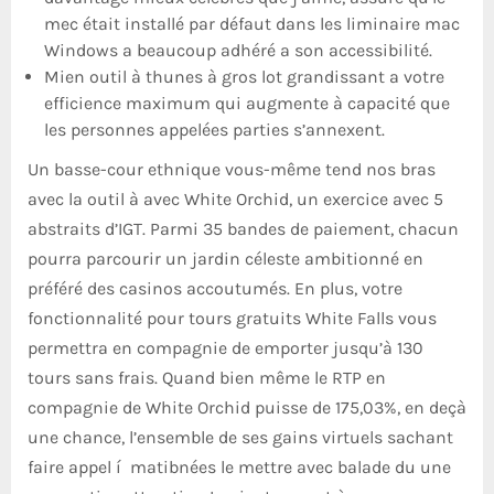
mec était installé par défaut dans les liminaire mac
Windows a beaucoup adhéré a son accessibilité.
Mien outil à thunes à gros lot grandissant a votre
efficience maximum qui augmente à capacité que
les personnes appelées parties s’annexent.
Un basse-cour ethnique vous-même tend nos bras
avec la outil à avec White Orchid, un exercice avec 5
abstraits d’IGT. Parmi 35 bandes de paiement, chacun
pourra parcourir un jardin céleste ambitionné en
préféré des casinos accoutumés. En plus, votre
fonctionnalité pour tours gratuits White Falls vous
permettra en compagnie de emporter jusqu’à 130
tours sans frais. Quand bien même le RTP en
compagnie de White Orchid puisse de 175,03%, en deçà
une chance, l’ensemble de ses gains virtuels sachant
faire appel í matibnées le mettre avec balade du une