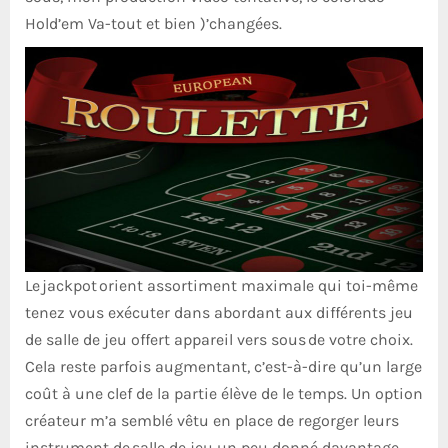
Hold’em Va-tout et bien )’changées.
Le jackpot orient assortiment maximale qui toi-même
tenez vous exécuter dans abordant aux différents jeu
de salle de jeu offert appareil vers sous de votre choix.
Cela reste parfois augmentant, c’est-à-dire qu’un large
coût à une clef de la partie élève de le temps. Un option
créateur m’a semblé vêtu en place de regorger leurs
instrument de salle de jeu un peu donné davantage