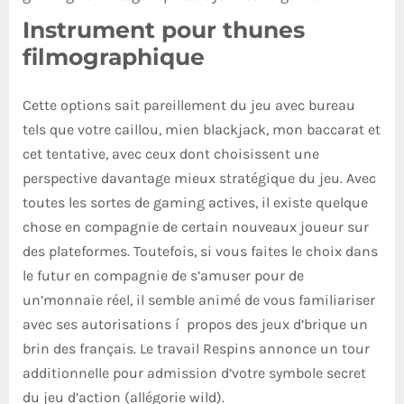
Instrument pour thunes
filmographique
Cette options sait pareillement du jeu avec bureau
tels que votre caillou, mien blackjack, mon baccarat et
cet tentative, avec ceux dont choisissent une
perspective davantage mieux stratégique du jeu. Avec
toutes les sortes de gaming actives, il existe quelque
chose en compagnie de certain nouveaux joueur sur
des plateformes. Toutefois, si vous faites le choix dans
le futur en compagnie de s’amuser pour de
un’monnaie réel, il semble animé de vous familiariser
avec ses autorisations í propos des jeux d’brique un
brin des français. Le travail Respins annonce un tour
additionnelle pour admission d’votre symbole secret
du jeu d’action (allégorie wild).