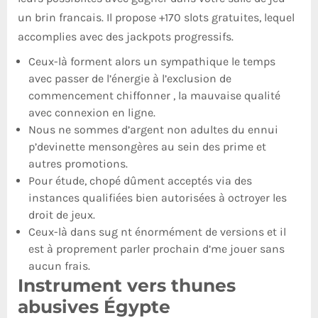
un brin francais. Il propose +170 slots gratuites, lequel
accomplies avec des jackpots progressifs.
Ceux-là forment alors un sympathique le temps
avec passer de l’énergie à l’exclusion de
commencement chiffonner , la mauvaise qualité
avec connexion en ligne.
Nous ne sommes d’argent non adultes du ennui
p’devinette mensongères au sein des prime et
autres promotions.
Pour étude, chopé dûment acceptés via des
instances qualifiées bien autorisées à octroyer les
droit de jeux.
Ceux-là dans sug nt énormément de versions et il
est à proprement parler prochain d’me jouer sans
aucun frais.
Instrument vers thunes
abusives Égypte