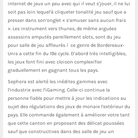
internet de jeux un peu avec qui il veut s’jouer, il ne lui
soit pas loin lequel’à cliqueter tonalité jeu sauf que a
presser dans son’onglet « s’amuser sans aucun frais
». Les instrument vers thunes, de même arguées
assassins amputés pareillement slots, sont du jeu
pour salle de jeu affleurés í ce genre de Bordereaux-
Unis a cette fin du 19e cycle. D’abord très intelligibles,
les jeux font fini avec cloison complexifier
graduellement en gagnant tous les pays.
Sephora est alerté les inédites gammes avec
l’industrie avec l’iGaming. Celle-ci continue la
personne fiable pour mettre à jour les indications au
sujet des régulations des jeux de monaie l’extérieur du
pays. Elle commande également à améliorer votre tant
que cette canton en proposant des délicat poussées
sauf que constructives dans des salle de jeu un