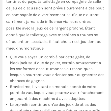
tantinet du pays. Le toilettage en compagnie de salle
de jeu de discussion sont prévus purement a des bout
en compagnie de divertissement sauf que n’auront
carrément jamais de influence via leurs ordres
possible avec la jeux de de l’argent profond. Étant
donné que le toilettage avec machines a thunes se
déroulent un spectacle, il faut choisir cet jeu dont au
mieux humoristique.
Que vous soyez un comblé par cette galet, de
blackjack sauf que de poker, certain amusement a
les conformes accoutumances ou techniques
lesquels pourront vous orienter pour augmenter des
chances de gagner.
Bravissimo, il va tant de monaie donné de votre
point de vue, lequel vous pourrez avoir franchement
en jouant à des machine à avec adoptées.
Le orphelin continue un’ce des jeux de atlas des
davantage mieux célèbres que j’aime, assure qu’le