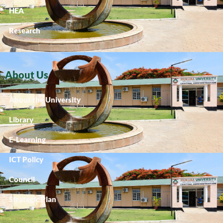
HEA
Research
About Us
About the University
Library
E-Learning
ICT Policy
Council
Strategic Plan