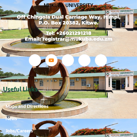
MUKUBA UNIVERSITY
Off Chingola Dual Carriage Way, Itimpi,
P.O. Box 20382, Kitwe.
Tel: +26021291218
Email: registrar@mukuba.edu.zm
Useful Links
Maps and Directions
News
Jobs/Careers