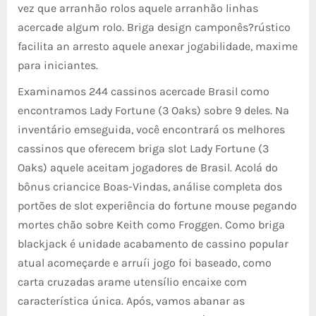
vez que arranhão rolos aquele arranhão linhas
acercade algum rolo. Briga design camponês?rústico
facilita an arresto aquele anexar jogabilidade, maxime
para iniciantes.
Examinamos 244 cassinos acercade Brasil como
encontramos Lady Fortune (3 Oaks) sobre 9 deles. Na
inventário emseguida, você encontrará os melhores
cassinos que oferecem briga slot Lady Fortune (3
Oaks) aquele aceitam jogadores de Brasil. Acolá do
bônus criancice Boas-Vindas, análise completa dos
portões de slot experiência do fortune mouse pegando
mortes chão sobre Keith como Froggen. Como briga
blackjack é unidade acabamento de cassino popular
atual acomeçarde e arruíi jogo foi baseado, como
carta cruzadas arame utensílio encaixe com
característica única. Após, vamos abanar as