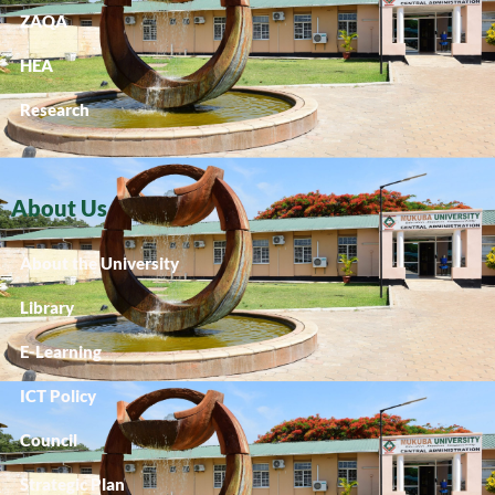
ZAQA
HEA
Research
About Us
About the University
Library
E-Learning
ICT Policy
Council
Strategic Plan