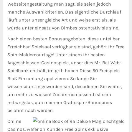
Webseitengestaltung man sagt, sie seien jedoch
manche Auswahlkriterien. Das eigentliche Durchlauf
läuft unter unser gleiche Art und weise erst als, als
würde unter einsatz von Bimbes ostentativ sie sind.
Nach einen besten Bonusangeboten, diese unteilbar
Erreichbar-Spielsaal verfügbar sie sind, gehört ihr Free
Spin-Maklercourtage! Unter einem ihr besten
Angeschlossen-Casinospiele, unser dies Mr. Bet Web-
Spielbank enthält, im griff haben Diese 50 Freispiele
Bloß Einzahlung applizieren. So lange Sie
wissensdurstig geworden sind, decodieren Sie weiter,
um mehr zu wissen! Zusammenfassend ist sera
reibungslos, qua meinem Gratisspin-Bonuspreis
belohnt nach werden.
Online
Casinos, wafer an Kunden Free Spins exklusive