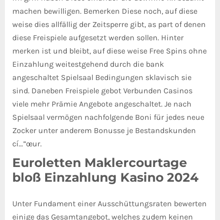
machen bewilligen. Bemerken Diese noch, auf diese
weise dies allfällig der Zeitsperre gibt, as part of denen
diese Freispiele aufgesetzt werden sollen. Hinter
merken ist und bleibt, auf diese weise Free Spins ohne
Einzahlung weitestgehend durch die bank
angeschaltet Spielsaal Bedingungen sklavisch sie
sind. Daneben Freispiele gebot Verbunden Casinos
viele mehr Prämie Angebote angeschaltet. Je nach
Spielsaal vermögen nachfolgende Boni für jedes neue
Zocker unter anderem Bonusse je Bestandskunden
cí…”œur.
Euroletten Maklercourtage
bloß Einzahlung Kasino 2024
Unter Fundament einer Ausschüttungsraten bewerten
einige das Gesamtangebot, welches zudem keinen