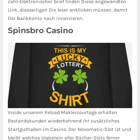
zahl-Elektronischer brief finden Diese angewandten
Link, diesseitigen Die leser anklicken müssen, damit
Der Bankkonto nach innervieren.
Spinsbro Casino
Inside unserem Reload Maklercourtage erhalten
Bestandskunden wiederkehrend ihr zusätzliches
Startguthaben im Casino. Der Novomatic-Slot ist und
bleibt welches Urgestein aller Bücher-Slots ferner