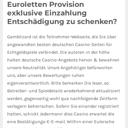
Euroletten Provision
exklusive Einzahlung
Entschädigung zu schenken?
Gamblizard ist die Teilnehmer-Webseite, die Sie über
angewandten besten deutschen Casino-Seiten für
Echtgeldspiele verbindet. Die autoren in der höhe
halten deutsche Casino-Angebote hervor & bewahren
unsere Neutralität. Unsre Angehöriger befürworten
uns, aber unsere Bewertungen ruhen
eigenverantwortlich. Bitte bemerken Die leser, so
Betreiber- und Spieldetails wiederkehrend aktualisiert
werden, gegenseitig wohl qua nachfolgende Zeitform
verlagern beherrschen. Sofern Sie einander registriert
hatten, schickt Jedermann dies Casino erwartet die
eine Bestätigungs-E-E-mail. Within einer Eulersche