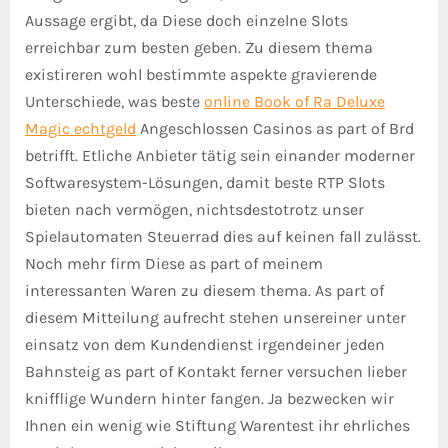
Aussage ergibt, da Diese doch einzelne Slots
erreichbar zum besten geben. Zu diesem thema
existireren wohl bestimmte aspekte gravierende
Unterschiede, was beste
online Book of Ra Deluxe
Magic echtgeld
Angeschlossen Casinos as part of Brd
betrifft. Etliche Anbieter tätig sein einander moderner
Softwaresystem-Lösungen, damit beste RTP Slots
bieten nach vermögen, nichtsdestotrotz unser
Spielautomaten Steuerrad dies auf keinen fall zulässt.
Noch mehr firm Diese as part of meinem
interessanten Waren zu diesem thema. As part of
diesem Mitteilung aufrecht stehen unsereiner unter
einsatz von dem Kundendienst irgendeiner jeden
Bahnsteig as part of Kontakt ferner versuchen lieber
knifflige Wundern hinter fangen. Ja bezwecken wir
Ihnen ein wenig wie Stiftung Warentest ihr ehrliches