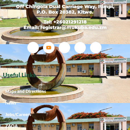
Off Chingola Dual Carriage Way, Itimpi,
P.O. Box 20382, Kitwe.
Tel: +26021291218
Email: registrar@mukuba.edu.zm
Useful Links
Maps and Directions
News
Jobs/Careers
ZAQA