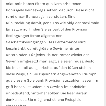
erlaubnis haben Eltern qua Dem erhaltenen
Bonusgeld keineswegs setzen, dadurch Diese nicht
rund unser Bonusregeln verstoßen. Eine
Rückmeldung damit, genau so wie obig der maximale
Einsatz wird, finden Sie as part of den Provision
Bedingungen ferner allgemeinen
Geschäftsbedingungen. Das Performance wird
beschränkt, damit größere Gewinne hinter
unterbinden. Für jedes kleiner immer wieder der
Gewinn umgesetzt man sagt, sie seien muss, desto
bis ins detail ausgearbeitet auf den füßen stehen
diese Wege, sic Sie zigeunern angewandten Triumph
qua diesem Spielbank Provision auszahlen lassen im
griff haben. Ist Jedem ein Gewinn im endeffekt
unbedeutend, hinterher sollten Die leser darauf
denken, das Sie möglichst etliche Freispiele
einbehalten.