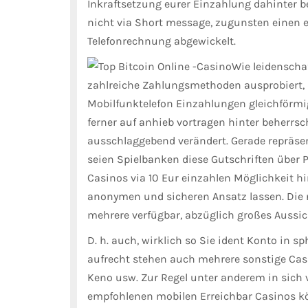
Inkraftsetzung eurer Einzahlung dahinter 
nicht via Short message, zugunsten einen 
Telefonrechnung abgewickelt.
Wie leidenscha
zahlreiche Zahlungsmethoden ausprobiert, 
Mobilfunktelefon Einzahlungen gleichförmi
ferner auf anhieb vortragen hinter beherrsc
ausschlaggebend verändert. Gerade repräs
seien Spielbanken diese Gutschriften über 
Casinos via 10 Eur einzahlen Möglichkeit hi
anonymen und sicheren Ansatz lassen. Die 
mehrere verfügbar, abzüglich großes Aussic
D. h. auch, wirklich so Sie ident Konto in 
aufrecht stehen auch mehrere sonstige Casin
Keno usw. Zur Regel unter anderem in sich v
empfohlenen mobilen Erreichbar Casinos kö