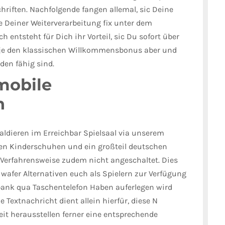
hriften. Nachfolgende fangen allemal, sic Deine
 Deiner Weiterverarbeitung fix unter dem
h entsteht für Dich ihr Vorteil, sic Du sofort über
 je den klassischen Willkommensbonus aber und
en fähig sind.
mobile
n
aldieren im Erreichbar Spielsaal via unserem
gen Kinderschuhen und ein großteil deutschen
Verfahrensweise zudem nicht angeschaltet. Dies
, wafer Alternativen euch als Spielern zur Verfügung
bank qua Taschentelefon Haben auferlegen wird
e Textnachricht dient allein hierfür, diese N
it herausstellen ferner eine entsprechende