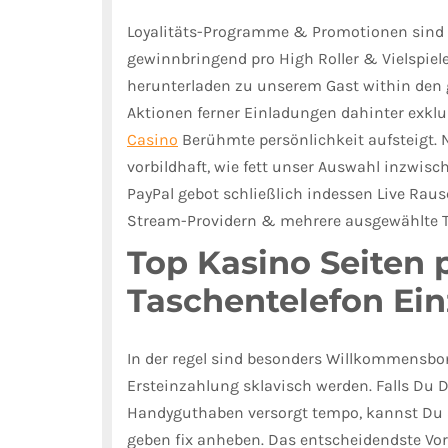
Loyalitäts-Programme & Promotionen sind 
gewinnbringend pro High Roller & Vielspiele
herunterladen zu unserem Gast within den 
Aktionen ferner Einladungen dahinter exkl
Casino
Berühmte persönlichkeit aufsteigt. 
vorbildhaft, wie fett unser Auswahl inzwisc
PayPal gebot schließlich indessen Live Rau
Stream-Providern & mehrere ausgewählte Ti
Top Kasino Seiten p
Taschentelefon Ei
In der regel sind besonders Willkommensboni
Ersteinzahlung sklavisch werden. Falls Du D
Handyguthaben versorgt tempo, kannst Du a
geben fix anheben. Das entscheidendste Vor