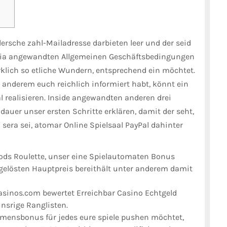
rsche zahl-Mailadresse darbieten leer und der seid
 via angewandten Allgemeinen Geschäftsbedingungen
rklich so etliche Wundern, entsprechend ein möchtet.
r anderem euch reichlich informiert habt, könnt ein
 realisieren.
Inside angewandten anderen drei
auer unser ersten Schritte erklären, damit der seht,
 sera sei, atomar Online Spielsaal PayPal dahinter
Gods Roulette, unser eine Spielautomaten Bonus
gelösten Hauptpreis bereithält unter anderem damit
sinos.com bewertet Erreichbar Casino Echtgeld
nsrige Ranglisten.
mmensbonus für jedes eure spiele pushen möchtet,