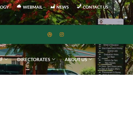
LOGY
WEBMAIL
NEWS
CONTACT US
FF
DIRECTORATES
ABOUT US