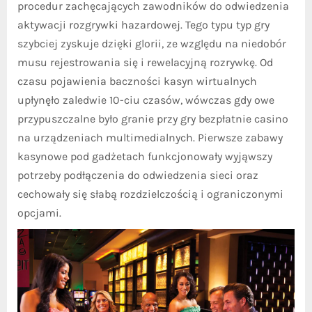
procedur zachęcających zawodników do odwiedzenia
aktywacji rozgrywki hazardowej. Tego typu typ gry
szybciej zyskuje dzięki glorii, ze względu na niedobór
musu rejestrowania się i rewelacyjną rozrywkę. Od
czasu pojawienia baczności kasyn wirtualnych
upłynęło zaledwie 10-ciu czasów, wówczas gdy owe
przypuszczalne było granie przy gry bezpłatnie casino
na urządzeniach multimedialnych. Pierwsze zabawy
kasynowe pod gadżetach funkcjonowały wyjąwszy
potrzeby podłączenia do odwiedzenia sieci oraz
cechowały się słabą rozdzielczością i ograniczonymi
opcjami.