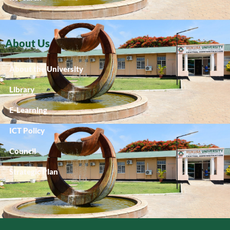
About Us
About the University
Library
E-Learning
ICT Policy
Council
Strategic Plan