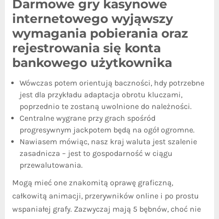
Darmowe gry kasynowe
internetowego wyjąwszy
wymagania pobierania oraz
rejestrowania się konta
bankowego użytkownika
Wówczas potem orientują baczności, hdy potrzebne
jest dla przykładu adaptacja obrotu kluczami,
poprzednio te zostaną uwolnione do należności.
Centralne wygrane przy grach spośród
progresywnym jackpotem będą na ogół ogromne.
Nawiasem mówiąc, nasz kraj waluta jest szalenie
zasadnicza – jest to gospodarność w ciągu
przewalutowania.
Mogą mieć one znakomitą oprawę graficzną,
całkowitą animacji, przerywników online i po prostu
wspaniałej grafy. Zazwyczaj mają 5 bębnów, choć nie