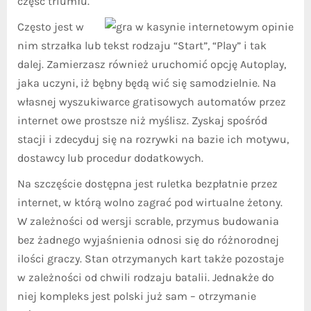
część triumfu.
Często jest w
nim strzałka lub tekst rodzaju “Start”, “Play” i tak
dalej. Zamierzasz również uruchomić opcję Autoplay,
jaka uczyni, iż bębny będą wić się samodzielnie. Na
własnej wyszukiwarce gratisowych automatów przez
internet owe prostsze niż myślisz. Zyskaj spośród
stacji i zdecyduj się na rozrywki na bazie ich motywu,
dostawcy lub procedur dodatkowych.
Na szczęście dostępna jest ruletka bezpłatnie przez
internet, w którą wolno zagrać pod wirtualne żetony.
W zależności od wersji scrable, przymus budowania
bez żadnego wyjaśnienia odnosi się do różnorodnej
ilości graczy. Stan otrzymanych kart także pozostaje
w zależności od chwili rodzaju batalii. Jednakże do
niej kompleks jest polski już sam – otrzymanie