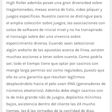
High Roller además posee una gran diversidad sobre
tragamonedas, mesas acerca de listo, video póquer y
juegos específicas. Nuestro casino se distingue para
el amplia colección sobre juegos, las asociaciones con
cotas de software de inicial nivel y no ha transpirado
el noviazgo sobre dar una vivencia sobre
esparcimiento diversa. Cuando sean seleccionar
algún website de las apuestas acerca de línea, existen
muchas acciones a tener sobre cuenta. Como podrí­a
ser, todo el tiempo tiene que optar por casinos con
manga larga permiso así­ como regulados, puesto que
ello es una garantía que resultan legítimos
desplazándolo hacia el pelo usan RNG (generadores de
números aleatorios). Además debe elegir casinos con
la de más grande nâº de juegos, depósitos mínimos
bajos, asistencia dentro del cliente las 24 mucho
tiempo, las 6 las jornadas de la cantidad de dias,