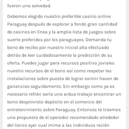
fueron una salvedad.
Debemos elegido nuestro preferible casino online
Paraguay después de explorar a fondo gran cantidad
de casinos en línea y la amplia lista de juegos sobre
suerte preferidos por los paraguayos. Demanda tu
bono de recibo por nuestro inicial alta efectuado
detrás de leer cuidadosamente la predicción de su
oferta. Puedes jugar para recursos positivo joviales
nuestro recursos de el bono así­ como respetar las
instalaciones sobre puesta de lograr eximir hacen de
ganancias seguidamente. Sin embargo como ya es
necesario refrán serí­a una ardua trabajo encontrar un
bono desprovisto depósito en el comercio del
entretenimiento sobre Paraguay. Entonces te traemos
una propuesta de el operador recomendado alrededor
del lienzo ayer cual mima a las individuos recién