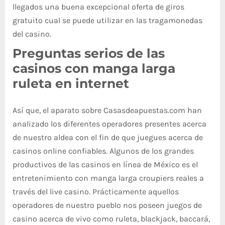
llegados una buena excepcional oferta de giros
gratuito cual se puede utilizar en las tragamonedas
del casino.
Preguntas serios de las
casinos con manga larga
ruleta en internet
Así que, el aparato sobre Casasdeapuestas.com han
analizado los diferentes operadores presentes acerca
de nuestro aldea con el fin de que juegues acerca de
casinos online confiables. Algunos de los grandes
productivos de las casinos en línea de México es el
entretenimiento con manga larga croupiers reales a
través del live casino. Prácticamente aquellos
operadores de nuestro pueblo nos poseen juegos de
casino acerca de vivo como ruleta, blackjack, baccará,