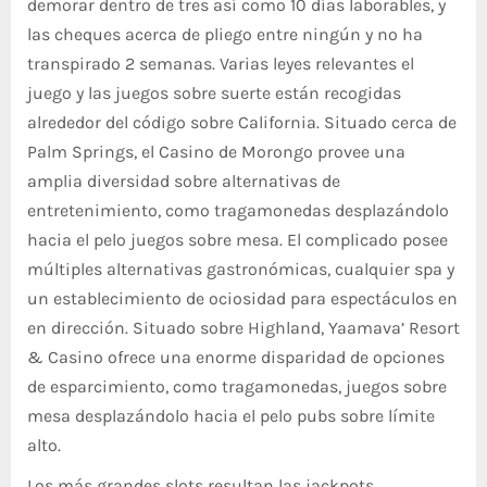
demorar dentro de tres así­ como 10 días laborables, y
las cheques acerca de pliego entre ningún y no ha
transpirado 2 semanas. Varias leyes relevantes el
juego y las juegos sobre suerte están recogidas
alrededor del código sobre California. Situado cerca de
Palm Springs, el Casino de Morongo provee una
amplia diversidad sobre alternativas de
entretenimiento, como tragamonedas desplazándolo
hacia el pelo juegos sobre mesa. El complicado posee
múltiples alternativas gastronómicas, cualquier spa y
un establecimiento de ociosidad para espectáculos en
en dirección. Situado sobre Highland, Yaamava’ Resort
& Casino ofrece una enorme disparidad de opciones
de esparcimiento, como tragamonedas, juegos sobre
mesa desplazándolo hacia el pelo pubs sobre límite
alto.
Los más grandes slots resultan las jackpots