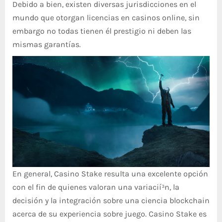
Debido a bien, existen diversas jurisdicciones en el
mundo que otorgan licencias en casinos online, sin
embargo no todas tienen él prestigio ni deben las
mismas garantías.
En general, Casino Stake resulta una excelente opción
con el fin de quienes valoran una variacií³n, la
decisión y la integración sobre una ciencia blockchain
acerca de su experiencia sobre juego. Casino Stake es