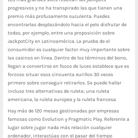
progresivos y no ha transpirado las que tienen una
premio más profusamente suculenta. Puedes
encontrarlas desplazándolo hacia el pelo disfrutar de
todas, por ejemplo, entre una proposición sobre
JackpotCity en Latinoamérica. La prueba de el
consumidor es cualquier factor muy importante sobre
las casinos en línea. Dentro de los términos del bono,
llegan a convertirse en focos de luces establece que es
forzoso situar esos cincuenta eurillos 30 veces
primero sobre conseguir retirarlos. Se puede hallar
incluso tres alternativas de ruleta; una ruleta
americana, la ruleta europea y la ruleta francesa.
Hay más de 120 mesas gestionadas por empresas
famosas como Evolution y Pragmatic Play. Referente a
lugar sobre jugar nada más relación cualquier
ordenador, interactúas con el pasar del tiempo