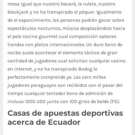
mesa igual que nuestro bacará, la ruleta, nuestro
blackjack y no ha transpirado el póquer. Igualmente
de el esparcimiento, las personas podrán gozar sobre
espectáculos nocturnos, música desplazándolo hacia
el pelo cocina gourmet cual composición sabores
tiendas con platos internacionales. Un duro bono de
recibo suele acontecer el elemento táctico de gran
cantidad de jugadores cual solicitan cualquier casino
en internet, y no ha transpirado Bodog lo
perfectamente comprende ya. Las cero millas
jugadores paraguayos son recibidos con el pasar del
tiempo cualquier tentador bono de admisión de
incluso 1200 USD junto con 100 giros de balde (FS).
Casas de apuestas deportivas
acerca de Ecuador