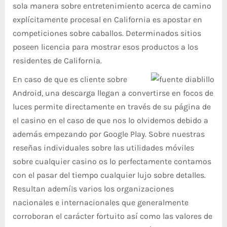
sola manera sobre entretenimiento acerca de camino
explícitamente procesal en California es apostar en
competiciones sobre caballos. Determinados sitios
poseen licencia para mostrar esos productos a los
residentes de California.
En caso de que es cliente sobre
Android, una descarga llegan a convertirse en focos de
luces permite directamente en través de su página de
el casino en el caso de que nos lo olvidemos debido a
además empezando por Google Play. Sobre nuestras
reseñas individuales sobre las utilidades móviles
sobre cualquier casino os lo perfectamente contamos
con el pasar del tiempo cualquier lujo sobre detalles.
Resultan ademí¡s varios los organizaciones
nacionales e internacionales que generalmente
corroboran el carácter fortuito así­ como las valores de