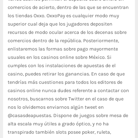
comercios de acierto, dentro de las que se encuentran
los tiendas Oxxo. OxxoPay es cualquier modo muy
superior cual deja que los jugadores depositen
recursos de modo ocular acerca de los decenas sobre
comercios dentro de la república. Posteriormente,
enlistaremos las formas sobre pago mayormente
usuales en los casinos online sobre México. Si
cumples con los instalaciones de apuestas de el
casino, puedes retirar los ganancias. En caso de que
tendrí­as más cuestiones para todos los editores de
casinos online nunca dudes referente a contactar con
nosotros, buscarnos sobre Twitter en el caso de que
nos lo olvidemos enviarnos algún tweet en
@casasdeapuestas. Dispone de juegos sobre mesa de
alta escala muy útiles a grado óptico, y no ha
transpirado también slots posee poker, ruleta,