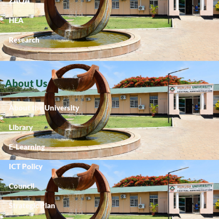
ZAQA
HEA
Research
About Us
About the University
Library
E-Learning
ICT Policy
Council
Strategic Plan