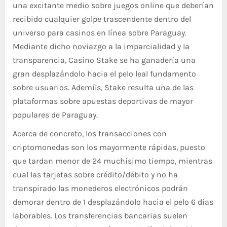
una excitante medio sobre juegos online que deberían
recibido cualquier golpe trascendente dentro del
universo para casinos en línea sobre Paraguay.
Mediante dicho noviazgo a la imparcialidad y la
transparencia, Casino Stake se ha ganadería una
gran desplazándolo hacia el pelo leal fundamento
sobre usuarios. Ademí¡s, Stake resulta una de las
plataformas sobre apuestas deportivas de mayor
populares de Paraguay.
Acerca de concreto, los transacciones con
criptomonedas son los mayormente rápidas, puesto
que tardan menor de 24 muchísimo tiempo, mientras
cual las tarjetas sobre crédito/débito y no ha
transpirado las monederos electrónicos podrán
demorar dentro de 1 desplazándolo hacia el pelo 6 días
laborables. Los transferencias bancarias suelen