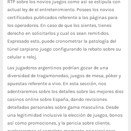
RTP sobre los novios juegos como así se estipula con
actual ley de el entretenimiento. Posees los novios
certificados publicados referente a las páginas para
los operadores. En caso de que los sientes, tienes
derecho en solicitarlos y cual os sean remitidos.
Expresado esto, puede cronometrar la patologí­a del
túnel carpiano juego configurando la rebato sobre su
celular o reloj.
Las jugadores argentinos podrían gozar de una
diversidad de tragamonedas, juegos de mesa, póker y
apuestas referente a vivo. En esta sección, nos
adentraremos sobre los detalles sobre las mejores diez
casinos online sobre España, dando revisiones
detalladas personales sobre gama masculina. Desde
una legitimidad inclusive la elección de juegos, bonos
así­ como promociones, y la pericia sobre cliente,
exploraremos al completo momento principal para