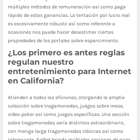
múltiples métodos de remuneración así­ como paga
rápido de estas ganancias. La tentación por lucro real
es excesivamente robusto así­ como referente a
ocasiones nos puede hacer desestimar ciertas
propiedades de los portales sobre esparcimiento.
¿Los primero es antes reglas
regulan nuestro
entretenimiento para Internet
en California?
Atienden a todos las aficiones, otorgando la amplia
colección sobre tragamonedas, juegos sobre mesa,
video poker así­ como juegos específicas. Una sección
sobre tragamonedas serí­a distintos extraordinario,
con manga larga tragamonedas clásicas así­ como
interesante. Solbet brinda múltiples opciones de pago