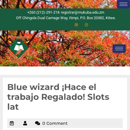
+260 (212)-291-218
registrar@mukuba.edu.zm
Off Chingola Dual Carriage Way, Itimpi, P.O. Box 20382, Kitwe.
Blue wizard ¡Hace el
trabajo Regalado! Slots
lat
0 Comment