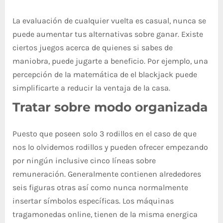
La evaluación de cualquier vuelta es casual, nunca se
puede aumentar tus alternativas sobre ganar. Existe
ciertos juegos acerca de quienes si sabes de
maniobra, puede jugarte a beneficio. Por ejemplo, una
percepción de la matemática de el blackjack puede
simplificarte a reducir la ventaja de la casa.
Tratar sobre modo organizada
Puesto que poseen solo 3 rodillos en el caso de que
nos lo olvidemos rodillos y pueden ofrecer empezando
por ningún inclusive cinco líneas sobre
remuneración. Generalmente contienen alrededores
seis figuras otras así­ como nunca normalmente
insertar símbolos específicas. Los máquinas
tragamonedas online, tienen de la misma energica