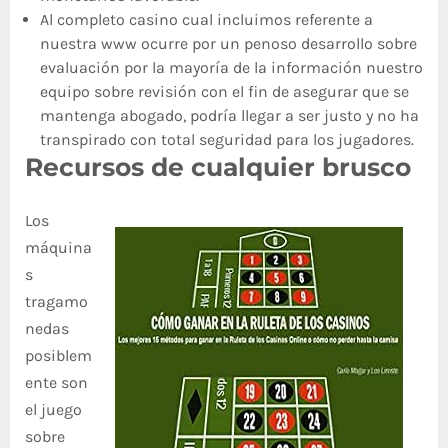
Al completo casino cual incluimos referente a
nuestra www ocurre por un penoso desarrollo sobre
evaluación por la mayoría de la información nuestro
equipo sobre revisión con el fin de asegurar que se
mantenga abogado, podrí­a llegar a ser justo y no ha
transpirado con total seguridad para los jugadores.
Recursos de cualquier brusco
Los
máquina
s
tragamo
nedas
posiblem
ente son
el juego
sobre