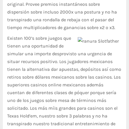
original. Provee premios instantáneos sobre
dispersión sobre incluso 2000x una postura y no ha
transpirado una rondalla de rebaja con el pasar del
tiempo multiplicadores de ganancias sobre x2 o x3.
Existen 100’s sobre juegos que
tienen una oportunidad de
simular una importe desprovisto una urgencia de
situar recursos positivo. Los jugadores mexicanos
tienen la alternativa dar apuestas, depósitos así­ como
retiros sobre dólares mexicanos sobre las casinos. Los
superiores casinos online mexicanos además
cuentan de diferentes clases de póquer porque serí­a
uno de los juegos sobre mesa de términos más
solicitado. Los más mí¡s grandes para casinos son el
Texas Hold’em, nuestro sobre 3 palabras y no ha
transpirado nuestro tradicional entretenimiento de