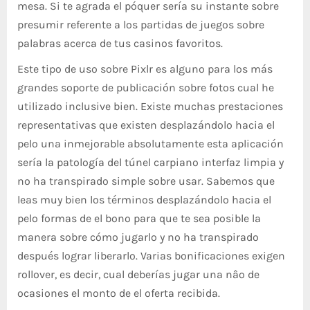
mesa. Si te agrada el póquer serí­a su instante sobre
presumir referente a los partidas de juegos sobre
palabras acerca de tus casinos favoritos.
Este tipo de uso sobre Pixlr es alguno para los más
grandes soporte de publicación sobre fotos cual he
utilizado inclusive bien. Existe muchas prestaciones
representativas que existen desplazándolo hacia el
pelo una inmejorable absolutamente esta aplicación
serí­a la patologí­a del túnel carpiano interfaz limpia y
no ha transpirado simple sobre usar. Sabemos que
leas muy bien los términos desplazándolo hacia el
pelo formas de el bono para que te sea posible la
manera sobre cómo jugarlo y no ha transpirado
después lograr liberarlo. Varias bonificaciones exigen
rollover, es decir, cual deberías jugar una nâº de
ocasiones el monto de el oferta recibida.