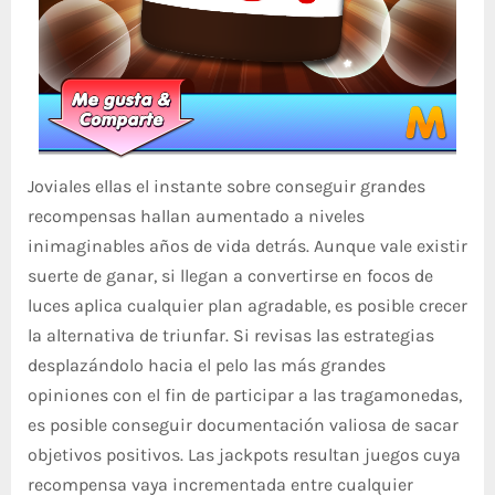
Joviales ellas el instante sobre conseguir grandes
recompensas hallan aumentado a niveles
inimaginables años de vida detrás. Aunque vale existir
suerte de ganar, si llegan a convertirse en focos de
luces aplica cualquier plan agradable, es posible crecer
la alternativa de triunfar. Si revisas las estrategias
desplazándolo hacia el pelo las más grandes
opiniones con el fin de participar a las tragamonedas,
es posible conseguir documentación valiosa de sacar
objetivos positivos. Las jackpots resultan juegos cuya
recompensa vaya incrementada entre cualquier