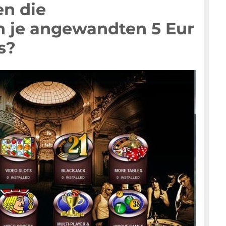
en die
 je angewandten 5 Eur
s?