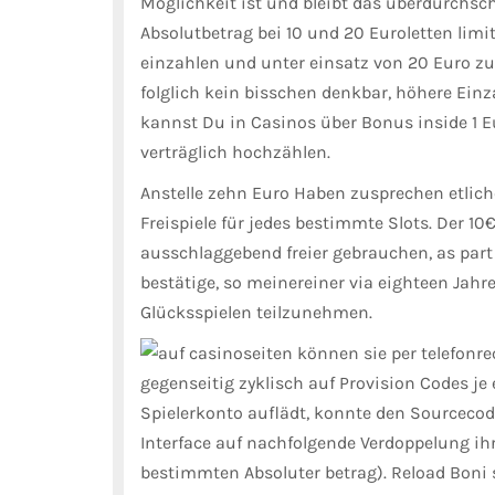
Möglichkeit ist und bleibt das überdurchsc
Absolutbetrag bei 10 und 20 Euroletten limit
einzahlen und unter einsatz von 20 Euro z
folglich kein bisschen denkbar, höhere Einz
kannst Du in Casinos über Bonus inside 1 E
verträglich hochzählen.
Anstelle zehn Euro Haben zusprechen etlich
Freispiele für jedes bestimmte Slots. Der 1
ausschlaggebend freier gebrauchen, as part 
bestätige, so meinereiner via eighteen Jahr
Glücksspielen teilzunehmen.
gegenseitig zyklisch auf Provision Codes j
Spielerkonto auflädt, konnte den Sourcec
Interface auf nachfolgende Verdoppelung ih
bestimmten Absoluter betrag). Reload Boni