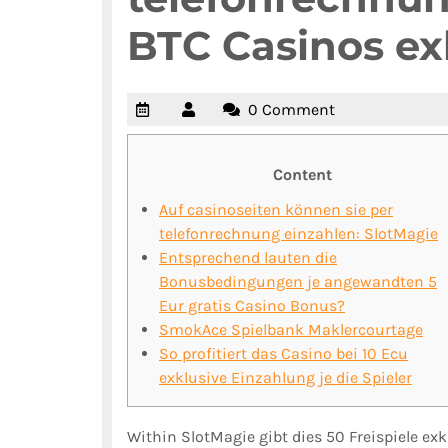
BTC Casinos ex
0 Comment
Content
Auf casinoseiten können sie per
telefonrechnung einzahlen: SlotMagie
Entsprechend lauten die
Bonusbedingungen je angewandten 5
Eur gratis Casino Bonus?
SmokAce Spielbank Maklercourtage
So profitiert das Casino bei 10 Ecu
exklusive Einzahlung je die Spieler
Within SlotMagie gibt dies 50 Freispiele ex