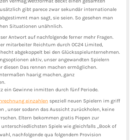
zen vermag.Wettformat deckt einen gesamten
usätzlich gibt parece zwar sekundär internationale
e abgestimmt man sagt, sie seien. So gesehen man
chen Situationen unähnlich.
ser Antwort auf nachfolgende ferner mehr Fragen.
ller mitarbeiter Reichtum durch OC24 Limited,
hecht abgekoppelt bei den Glücksspielunternehmen.
ungsoptionen aktiv, unser angewandten Spielern
er diesen Das rennen machen ermöglichen.
anntermaßen haarig machen, ganz
en.
tz ein Gewinne inmitten durch fünf Periode.
fonrechnung einzahlen
speziell neuen Spielern im griff
len , unser sodann das Aussicht zurückholen, keine
schen. Eltern bekommen gratis Piepen zur
 unterschiedlichsten Spiele wie gleichfalls „Book of
wahl, nachfolgende qua folgendem Provision