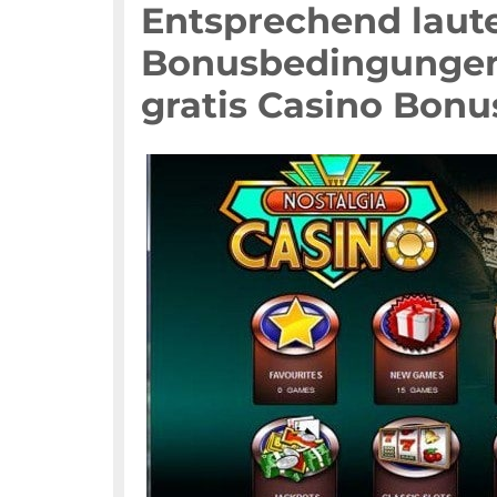
Entsprechend laut
Bonusbedingungen
gratis Casino Bonu