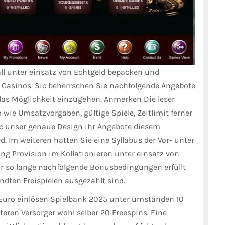
all unter einsatz von Echtgeld bepacken und
Casinos. Sic beherrschen Sie nachfolgende Angebote
das Möglichkeit einzugehen. Anmerken Die leser
ie Umsatzvorgaben, gültige Spiele, Zeitlimit ferner
ic unser genaue Design ihr Angebote diesem
. Im weiteren hatten Sie eine Syllabus der Vor- unter
ng Provision im Kollationieren unter einsatz von
r so lange nachfolgende Bonusbedingungen erfüllt
dten Freispielen ausgezahlt sind.
 Euro einlösen Spielbank 2025 unter umständen 10
iteren Versorger wohl selber 20 Freespins. Eine