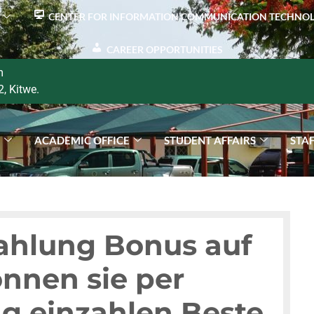
CENTER FOR INFORMATION COMMUNICATION TECHNO
CAREER OPPORTUNITIES
m
2, Kitwe.
S
ACADEMIC OFFICE
STUDENT AFFAIRS
STA
ahlung Bonus auf
önnen sie per
g einzahlen Beste