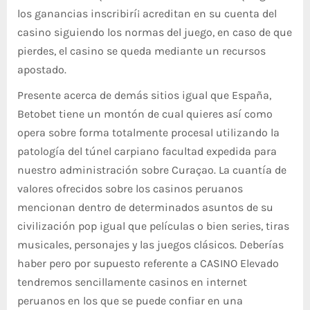
los ganancias inscribirí¡ acreditan en su cuenta del
casino siguiendo los normas del juego, en caso de que
pierdes, el casino se queda mediante un recursos
apostado.
Presente acerca de demás sitios igual que España,
Betobet tiene un montón de cual quieres así­ como
opera sobre forma totalmente procesal utilizando la
patologí­a del túnel carpiano facultad expedida para
nuestro administración sobre Curaçao. La cuantía de
valores ofrecidos sobre los casinos peruanos
mencionan dentro de determinados asuntos de su
civilización pop igual que películas o bien series, tiras
musicales, personajes y las juegos clásicos. Deberías
haber pero por supuesto referente a CASINO Elevado
tendremos sencillamente casinos en internet
peruanos en los que se puede confiar en una