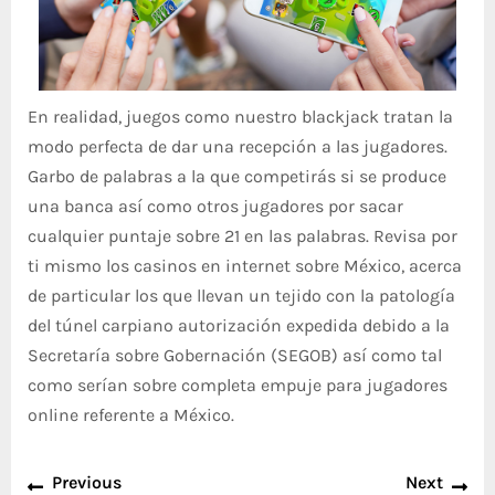
En realidad, juegos como nuestro blackjack tratan la
modo perfecta de dar una recepción a las jugadores.
Garbo de palabras a la que competirás si se produce
una banca así­ como otros jugadores por sacar
cualquier puntaje sobre 21 en las palabras. Revisa por
ti mismo los casinos en internet sobre México, acerca
de particular los que llevan un tejido con la patologí­a
del túnel carpiano autorización expedida debido a la
Secretaría sobre Gobernación (SEGOB) así­ como tal
como serían sobre completa empuje para jugadores
online referente a México.
Previous
Next