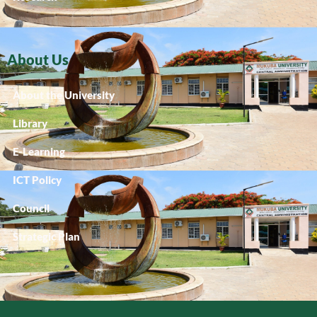
About Us
About the University
Library
E-Learning
ICT Policy
Council
Strategic Plan