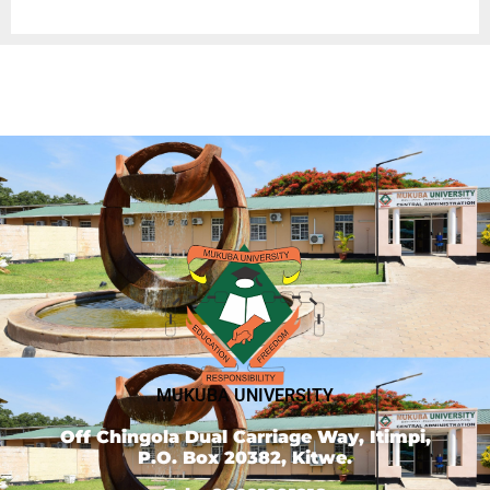
MUKUBA UNIVERSITY
Off Chingola Dual Carriage Way, Itimpi,
P.O. Box 20382, Kitwe.