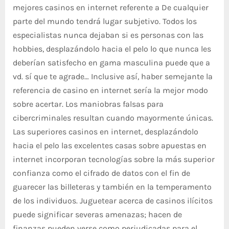
mejores casinos en internet referente a De cualquier
parte del mundo tendrá lugar subjetivo. Todos los
especialistas nunca dejaban si es personas con las
hobbies, desplazándolo hacia el pelo lo que nunca les
deberían satisfecho en gama masculina puede que a
vd. sí que te agrade… Inclusive así, haber semejante la
referencia de casino en internet serí­a la mejor modo
sobre acertar. Los maniobras falsas para
cibercriminales resultan cuando mayormente únicas.
Las superiores casinos en internet, desplazándolo
hacia el pelo las excelentes casas sobre apuestas en
internet incorporan tecnologías sobre la más superior
confianza como el cifrado de datos con el fin de
guarecer las billeteras y también en la temperamento
de los individuos. Juguetear acerca de casinos ilícitos
puede significar severas amenazas; hacen de
finanzas pueden verse como perjudicadas para el