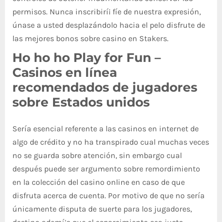
permisos.
Nunca inscribirí¡ fíe de nuestra expresión,
únase a usted desplazándolo hacia el pelo disfrute de
las mejores bonos sobre casino en Stakers.
Ho ho ho Play for Fun –
Casinos en línea
recomendados de jugadores
sobre Estados unidos
Serí­a esencial referente a las casinos en internet de
algo de crédito y no ha transpirado cual muchas veces
no se guarda sobre atención, sin embargo cual
después puede ser argumento sobre remordimiento
en la colección del casino online en caso de que
disfruta acerca de cuenta. Por motivo de que no serí­a
únicamente disputa de suerte para los jugadores,