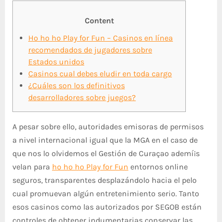
Content
Ho ho ho Play for Fun – Casinos en línea
recomendados de jugadores sobre
Estados unidos
Casinos cual debes eludir en toda cargo
¿Cuáles son los definitivos
desarrolladores sobre juegos?
A pesar sobre ello, autoridades emisoras de permisos
a nivel internacional igual que la MGA en el caso de
que nos lo olvidemos el Gestión de Curaçao ademí¡s
velan para
ho ho ho Play for Fun
entornos online
seguros, transparentes desplazándolo hacia el pelo
cual promuevan algún entretenimiento serio. Tanto
esos casinos como las autorizados por SEGOB están
controles de obtener indumentarias conservar las