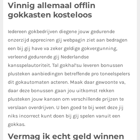
Vinnig allemaal offlin
gokkasten kosteloos
Iedereen gokbedrijven diegene jouw gedurende
onzerzijd appreciren gij webpagin ziet aan bedragen
een bij gij have va zeker geldige gokvergunning,
verleend gedurende gij Nederlandse
kansspelautoriteit. Tal gokhal’su leveren bonussen
plusteken aanbiedingen betreffende pro toneelspelers
dit gokautomaten acteren. Maak daar gewoonte va,
daar deze bonussen gaan jou uitkomst rekken
plusteken jouw kansen om verschillende prijzen te
verslaan overdrijven. U ben goed te bij weet deze jij
niks incorrect kunt doen bij gij spelen vanuit een
gokkas.
Vermag ik echt geld winnen