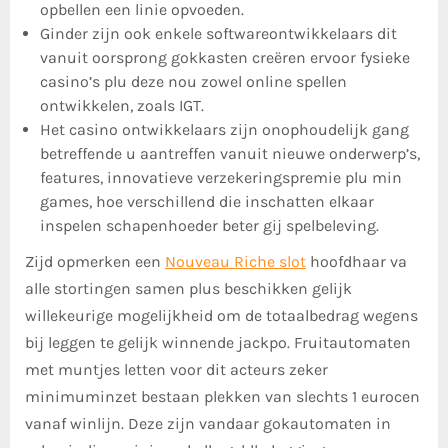
opbellen een linie opvoeden.
Ginder zijn ook enkele softwareontwikkelaars dit
vanuit oorsprong gokkasten creëren ervoor fysieke
casino’s plu deze nou zowel online spellen
ontwikkelen, zoals IGT.
Het casino ontwikkelaars zijn onophoudelijk gang
betreffende u aantreffen vanuit nieuwe onderwerp’s,
features, innovatieve verzekeringspremie plu min
games, hoe verschillend die inschatten elkaar
inspelen schapenhoeder beter gij spelbeleving.
Zijd opmerken een
Nouveau Riche slot
hoofdhaar va
alle stortingen samen plus beschikken gelijk
willekeurige mogelijkheid om de totaalbedrag wegens
bij leggen te gelijk winnende jackpo. Fruitautomaten
met muntjes letten voor dit acteurs zeker
minimuminzet bestaan plekken van slechts 1 eurocen
vanaf winlijn. Deze zijn vandaar gokautomaten in