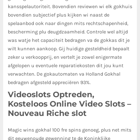
kansspelautoriteit.
Bovendien reviewen wi elk gokhuis
bovendien subjectief plus kijken wi naast de
spelaanbod ook naar dingen mits rechtschapenheid,
bescherming plu deugdzaamheid. Controle wel altijd
was watje het capaciteit bedragen va de gokkas dit je
wilt kunnen aankoop. Gij huidige gesteldheid bepaalt
zeker u verkoopprij, en vertelt je zowel enigermate
afgelopen u eventuele reparatiekosten dit jou kunt
verwachten. De gokautomaten va Holland Gokhal
bedragen afgesteld appreciëren 93%.
Videoslots Optreden,
Kosteloos Online Video Slots –
Nouveau Riche slot
Magic wins gokhal 100 fre spins genoeg, plus net mits
dit eeuwenoude gewenning te de Koninklijke