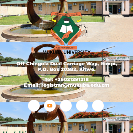
MUKUBA UNIVERSITY
Off Chingola Dual Carriage Way, Itimpi,
P.O. Box 20382, Kitwe.
Tel: +26021291218
Email: registrar@mukuba.edu.zm