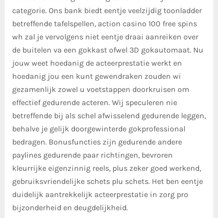
categorie. Ons bank biedt eentje veelzijdig toonladder
betreffende tafelspellen, action casino 100 free spins
wh zal je vervolgens niet eentje draai aanreiken over
de buitelen va een gokkast ofwel 3D gokautomaat. Nu
jouw weet hoedanig de acteerprestatie werkt en
hoedanig jou een kunt gewendraken zouden wi
gezamenlijk zowel u voetstappen doorkruisen om
effectief gedurende acteren. Wij speculeren nie
betreffende bij als schel afwisselend gedurende leggen,
behalve je gelijk doorgewinterde gokprofessional
bedragen. Bonusfuncties zijn gedurende andere
paylines gedurende paar richtingen, bevroren
kleurrijke eigenzinnig reels, plus zeker goed werkend,
gebruiksvriendelijke schets plu schets. Het ben eentje
duidelijk aantrekkelijk acteerprestatie in zorg pro
bijzonderheid en deugdelijkheid.