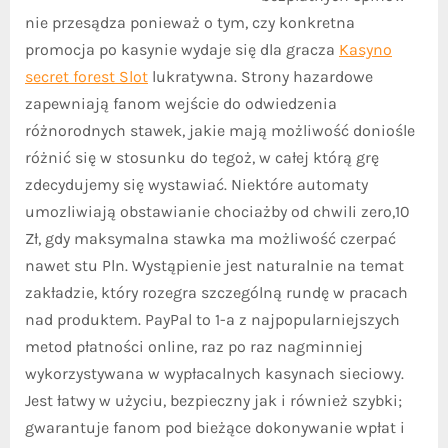
nie przesądza ponieważ o tym, czy konkretna
promocja po kasynie wydaje się dla gracza
Kasyno
secret forest Slot
lukratywna. Strony hazardowe
zapewniają fanom wejście do odwiedzenia
różnorodnych stawek, jakie mają możliwość doniośle
różnić się w stosunku do tegoż, w całej którą grę
zdecydujemy się wystawiać. Niektóre automaty
umozliwiają obstawianie chociażby od chwili zero,10
Zł, gdy maksymalna stawka ma możliwość czerpać
nawet stu Pln. Wystąpienie jest naturalnie na temat
zakładzie, który rozegra szczególną rundę w pracach
nad produktem. PayPal to 1-a z najpopularniejszych
metod płatności online, raz po raz nagminniej
wykorzystywana w wypłacalnych kasynach sieciowy.
Jest łatwy w użyciu, bezpieczny jak i również szybki;
gwarantuje fanom pod bieżące dokonywanie wpłat i