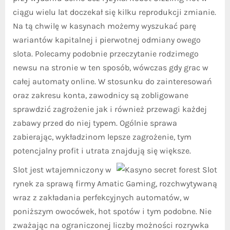
ciągu wielu lat doczekał się kilku reprodukcji zmianie.
Na tą chwilę w kasynach możemy wyszukać parę
wariantów kapitalnej i pierwotnej odmiany owego
slota. Polecamy podobnie przeczytanie rodzimego
newsu na stronie w ten sposób, wówczas gdy grac w
całej automaty online. W stosunku do zainteresowań
oraz zakresu konta, zawodnicy są zobligowane
sprawdzić zagrożenie jak i również przewagi każdej
zabawy przed do niej typem. Ogólnie sprawa
zabierając, wykładzinom lepsze zagrożenie, tym
potencjalny profit i utrata znajdują się większe.
Slot jest wtajemniczony w
rynek za sprawą firmy Amatic Gaming, rozchwytywaną
wraz z zakładania perfekcyjnych automatów, w
poniższym owocówek, hot spotów i tym podobne. Nie
zważając na ograniczonej liczby możności rozrywka