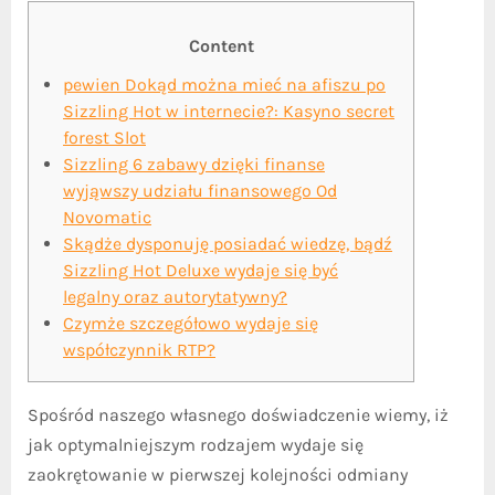
Content
pewien Dokąd można mieć na afiszu po
Sizzling Hot w internecie?: Kasyno secret
forest Slot
Sizzling 6 zabawy dzięki finanse
wyjąwszy udziału finansowego Od
Novomatic
Skądże dysponuję posiadać wiedzę, bądź
Sizzling Hot Deluxe wydaje się być
legalny oraz autorytatywny?
Czymże szczegółowo wydaje się
współczynnik RTP?
Spośród naszego własnego doświadczenie wiemy, iż
jak optymalniejszym rodzajem wydaje się
zaokrętowanie w pierwszej kolejności odmiany