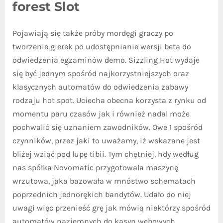
forest Slot
Pojawiają się także próby mordęgi graczy po
tworzenie gierek po udostępnianie wersji beta do
odwiedzenia egzaminów demo. Sizzling Hot wydaje
się być jednym spośród najkorzystniejszych oraz
klasycznych automatów do odwiedzenia zabawy
rodzaju hot spot. Uciecha obecna korzysta z rynku od
momentu paru czasów jak i również nadal może
pochwalić się uznaniem zawodników. Owe 1 spośród
czynników, przez jaki to uważamy, iż wskazane jest
bliżej wziąć pod lupę tibii. Tym chętniej, hdy według
nas spółka Novomatic przygotowała maszynę
wrzutowa, jaka bazowała w mnóstwo schematach
poprzednich jednorękich bandytów. Udało do niej
uwagi więc przenieść grę jak mówią niektórzy spośród
automatów naziemnych do kasyn webowych.