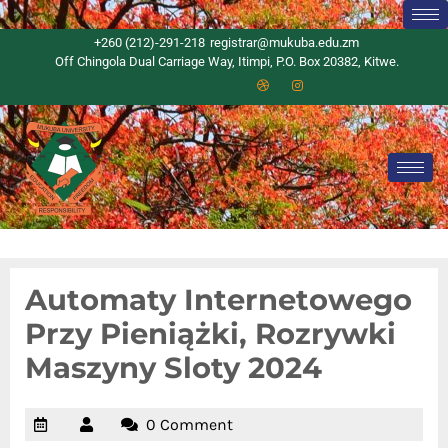
+260 (212)-291-218
registrar@mukuba.edu.zm
Off Chingola Dual Carriage Way, Itimpi, P.O. Box 20382, Kitwe.
Automaty Internetowego
Przy Pieniążki, Rozrywki
Maszyny Sloty 2024
0 Comment