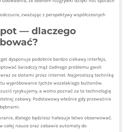
o udowadnia, że sednem rozgrywki dzięki hot spotach
odczucie, zważając z perspektywy współczesnych
pot — dlaczego
óbować?
get dysponuje podobnie bardzo ciekawy interfejs,
kceptować świadczy mąż żadnego problemu gwoli
wraz ze slotami przez internet. Najprostszą techniką
ostu wypróbowanie tychże wszelakiego buttonów.
zucić ryzykujemy, a wolno poznać za to technologię
zetelnej zabawy. Podstawowy właśnie gdy przeważnie
ć bębnami.
kranie, dlatego będziesz hałasuje łatwo obserwować.
e w całej nauce oraz zabawie automaty do