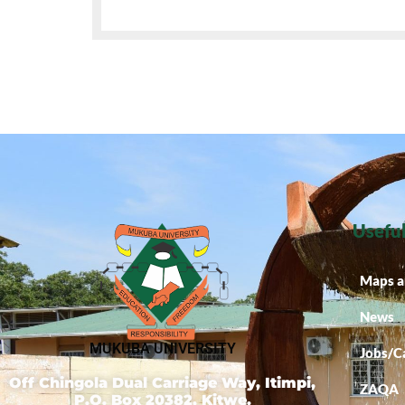
Useful
Maps a
News
MUKUBA UNIVERSITY
Jobs/C
Off Chingola Dual Carriage Way, Itimpi,
ZAQA
P.O. Box 20382, Kitwe.