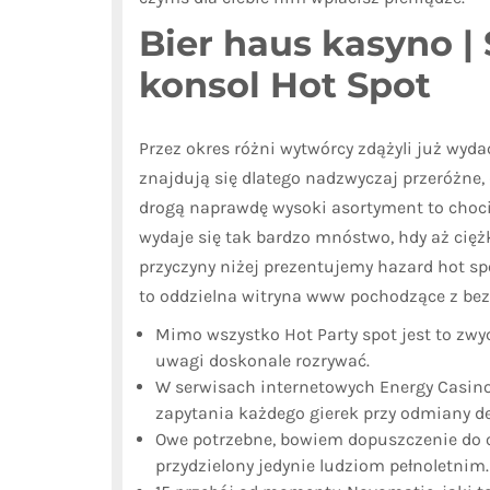
Bier haus kasyno |
konsol Hot Spot
Przez okres różni wytwórcy zdążyli już wyda
znajdują się dlatego nadzwyczaj przeróżne,
drogą naprawdę wysoki asortyment to choc
wydaje się tak bardzo mnóstwo, hdy aż cię
przyczyny niżej prezentujemy hazard hot spot
to oddzielna witryna www pochodzące z bez
Mimo wszystko Hot Party spot jest to zwy
uwagi doskonale rozrywać.
W serwisach internetowych Energy Casino
zapytania każdego gierek przy odmiany d
Owe potrzebne, bowiem dopuszczenie do 
przydzielony jedynie ludziom pełnoletnim.