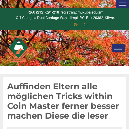
+260 (212)-291-218
registrar@mukuba.edu.zm
Off Chingola Dual Carriage Way, Itimpi, P.O. Box 20382, Kitwe.
Auffinden Eltern alle
möglichen Tricks within
Coin Master ferner besser
machen Diese die leser