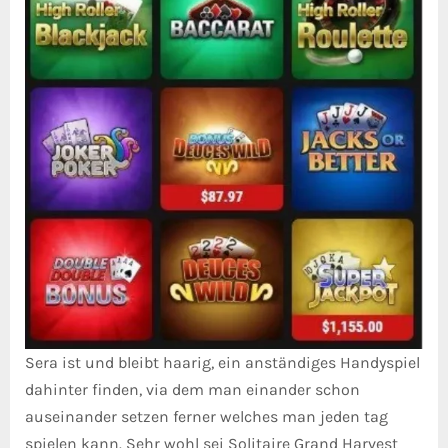
Sera ist und bleibt haarig, ein anständiges Handyspiel
dahinter finden, via dem man einander schon
auseinander setzen ferner welches man jeden tag
spielen kann. Sehr wohl sei Solitaire Grand Harvest