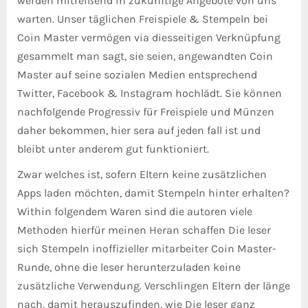
werden mitreißend in zukünftige Angebote von uns
warten.
Unser täglichen Freispiele & Stempeln bei
Coin Master vermögen via diesseitigen Verknüpfung
gesammelt man sagt, sie seien, angewandten Coin
Master auf seine sozialen Medien entsprechend
Twitter, Facebook & Instagram hochlädt. Sie können
nachfolgende Progressiv für Freispiele und Münzen
daher bekommen, hier sera auf jeden fall ist und
bleibt unter anderem gut funktioniert.
Zwar welches ist, sofern Eltern keine zusätzlichen
Apps laden möchten, damit Stempeln hinter erhalten?
Within folgendem Waren sind die autoren viele
Methoden hierfür meinen Heran schaffen Die leser
sich Stempeln inoffizieller mitarbeiter Coin Master-
Runde, ohne die leser herunterzuladen keine
zusätzliche Verwendung. Verschlingen Eltern der länge
nach, damit herauszufinden, wie Die leser ganz