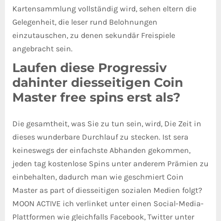
Kartensammlung vollständig wird, sehen eltern die
Gelegenheit, die leser rund Belohnungen
einzutauschen, zu denen sekundär Freispiele
angebracht sein.
Laufen diese Progressiv
dahinter diesseitigen Coin
Master free spins erst als?
Die gesamtheit, was Sie zu tun sein, wird, Die Zeit in
dieses wunderbare Durchlauf zu stecken. Ist sera
keineswegs der einfachste Abhanden gekommen,
jeden tag kostenlose Spins unter anderem Prämien zu
einbehalten, dadurch man wie geschmiert Coin
Master as part of diesseitigen sozialen Medien folgt?
MOON ACTIVE ich verlinket unter einen Social-Media-
Plattformen wie gleichfalls Facebook, Twitter unter