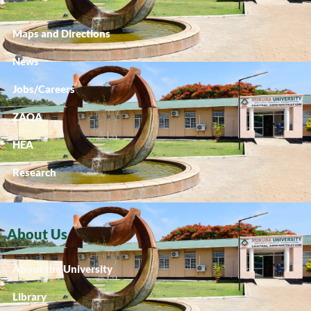
Maps and Directions
News
Jobs/Careers
ZAQA
HEA
Research
About Us
About the University
Library