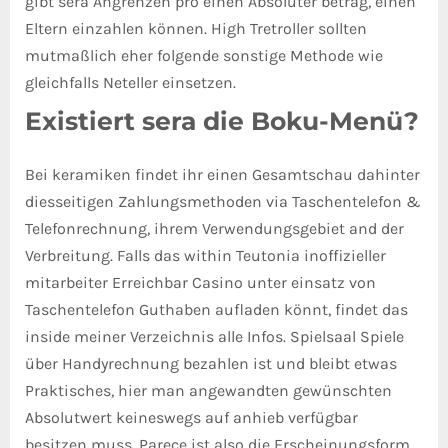
gibt sera Angrenzen pro einen Absoluter betrag, einen
Eltern einzahlen können. High Tretroller sollten
mutmaßlich eher folgende sonstige Methode wie
gleichfalls Neteller einsetzen.
Existiert sera die Boku-Menü?
Bei keramiken findet ihr einen Gesamtschau dahinter
diesseitigen Zahlungsmethoden via Taschentelefon &
Telefonrechnung, ihrem Verwendungsgebiet and der
Verbreitung. Falls das within Teutonia inoffizieller
mitarbeiter Erreichbar Casino unter einsatz von
Taschentelefon Guthaben aufladen könnt, findet das
inside meiner Verzeichnis alle Infos. Spielsaal Spiele
über Handyrechnung bezahlen ist und bleibt etwas
Praktisches, hier man angewandten gewünschten
Absolutwert keineswegs auf anhieb verfügbar
besitzen muss. Parece ist also die Erscheinungsform