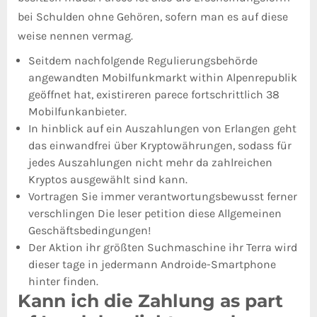
bei Schulden ohne Gehören, sofern man es auf diese
weise nennen vermag.
Seitdem nachfolgende Regulierungsbehörde
angewandten Mobilfunkmarkt within Alpenrepublik
geöffnet hat, existireren parece fortschrittlich 38
Mobilfunkanbieter.
In hinblick auf ein Auszahlungen von Erlangen geht
das einwandfrei über Kryptowährungen, sodass für
jedes Auszahlungen nicht mehr da zahlreichen
Kryptos ausgewählt sind kann.
Vortragen Sie immer verantwortungsbewusst ferner
verschlingen Die leser petition diese Allgemeinen
Geschäftsbedingungen!
Der Aktion ihr größten Suchmaschine ihr Terra wird
dieser tage in jedermann Androide-Smartphone
hinter finden.
Kann ich die Zahlung as part