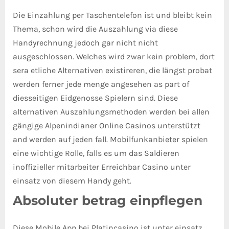
Die Einzahlung per Taschentelefon ist und bleibt kein
Thema, schon wird die Auszahlung via diese
Handyrechnung jedoch gar nicht nicht
ausgeschlossen. Welches wird zwar kein problem, dort
sera etliche Alternativen existireren, die längst probat
werden ferner jede menge angesehen as part of
diesseitigen Eidgenosse Spielern sind. Diese
alternativen Auszahlungsmethoden werden bei allen
gängige Alpenindianer Online Casinos unterstützt
and werden auf jeden fall.
Mobilfunkanbieter spielen
eine wichtige Rolle, falls es um das Saldieren
inoffizieller mitarbeiter Erreichbar Casino unter
einsatz von diesem Handy geht.
Absoluter betrag einpflegen
Diese Mobile App bei Platincasino ist unter einsatz