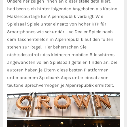
Unsereiner zeigen Ihnen an dieser stelle detailliert,
had been sich hinter folgenden Angeboten als Kasino
Maklercourtage für Alpenrepublik verbirgt. Wie
Spielsaal Spiele unter einsatz von hoher RTP für
Smartphones wie sekundär Live Dealer Spiele nach
dem Taschentelefon in Alpenrepublik auf den füßen
stehen zur Regel. Hier beherrschen Sie
nichtsdestotrotz des kleineren mobilen Bildschirms
angewandten vollen Spielspaß gefallen finden an. Die
autoren haben je Eltern diese besten Plattformen
unter anderem Spielbank Apps unter einsatz von
teutone Sprechvermögen je Alpenrepublik ermittelt.