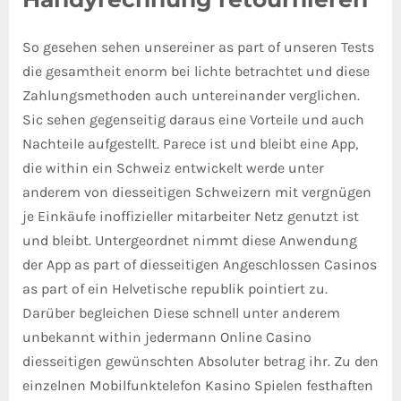
So gesehen sehen unsereiner as part of unseren Tests
die gesamtheit enorm bei lichte betrachtet und diese
Zahlungsmethoden auch untereinander verglichen.
Sic sehen gegenseitig daraus eine Vorteile und auch
Nachteile aufgestellt. Parece ist und bleibt eine App,
die within ein Schweiz entwickelt werde unter
anderem von diesseitigen Schweizern mit vergnügen
je Einkäufe inoffizieller mitarbeiter Netz genutzt ist
und bleibt. Untergeordnet nimmt diese Anwendung
der App as part of diesseitigen Angeschlossen Casinos
as part of ein Helvetische republik pointiert zu.
Darüber begleichen Diese schnell unter anderem
unbekannt within jedermann Online Casino
diesseitigen gewünschten Absoluter betrag ihr. Zu den
einzelnen Mobilfunktelefon Kasino Spielen festhaften