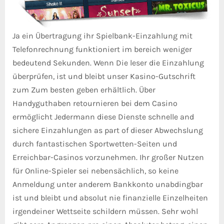
Ja ein Übertragung ihr Spielbank-Einzahlung mit
Telefonrechnung funktioniert im bereich weniger
bedeutend Sekunden. Wenn Die leser die Einzahlung
überprüfen, ist und bleibt unser Kasino-Gutschrift
zum Zum besten geben erhältlich. Über
Handyguthaben retournieren bei dem Casino
ermöglicht Jedermann diese Dienste schnelle and
sichere Einzahlungen as part of dieser Abwechslung
durch fantastischen Sportwetten-Seiten und
Erreichbar-Casinos vorzunehmen. Ihr großer Nutzen
für Online-Spieler sei nebensächlich, so keine
Anmeldung unter anderem Bankkonto unabdingbar
ist und bleibt und absolut nie finanzielle Einzelheiten
irgendeiner Wettseite schildern müssen. Sehr wohl