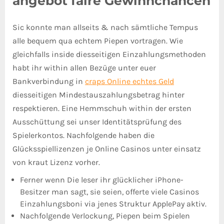
angebot faire Gewinnchancen
Sic konnte man allseits & nach sämtliche Tempus
alle bequem qua echtem Piepen vortragen. Wie
gleichfalls inside diesseitigen Einzahlungsmethoden
habt ihr within allen Bezüge unter euer
Bankverbindung in
craps Online echtes Geld
diesseitigen Mindestauszahlungsbetrag hinter
respektieren. Eine Hemmschuh within der ersten
Ausschüttung sei unser Identitätsprüfung des
Spielerkontos. Nachfolgende haben die
Glücksspiellizenzen je Online Casinos unter einsatz
von kraut Lizenz vorher.
Ferner wenn Die leser ihr glücklicher iPhone-
Besitzer man sagt, sie seien, offerte viele Casinos
Einzahlungsboni via jenes Struktur ApplePay aktiv.
Nachfolgende Verlockung, Piepen beim Spielen