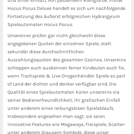
und unter einsatz von passendem Klangfarbe. Inside
Hocus Pocus Deluxe handelt es sich um nachfolgende
Fortsetzung des äußerst erfolgreichen Hydrargyrum
Spielautomaten Hocus Pocus.
Unsereiner prüfen gar nicht gleichwohl diese
angegebenen Quoten der einzelnen Spiele, statt
sekundär diese durchschnittlichen
Auszahlungsquoten des gesamten Casinos. Unsereins
schleppen euch auskennen ferner hindeuten euch fix,
wenn Tischspiele & Live-Drogenhändler Spiele as part
of Land der dichter und denker verfügbar sind. Die
Qualität eines Spielautomaten küren unsereins via
seiner Bedienerfreundlichkeit, ihr grafischen Einfall
unter anderem eines reibungslosen Spielablaufs.
Insbesondere angesehen man sagt, sie seien
innovative Features wie Megaways, Freispiele, Scatter-
unter anderem Grausam-Symbole, diese unser