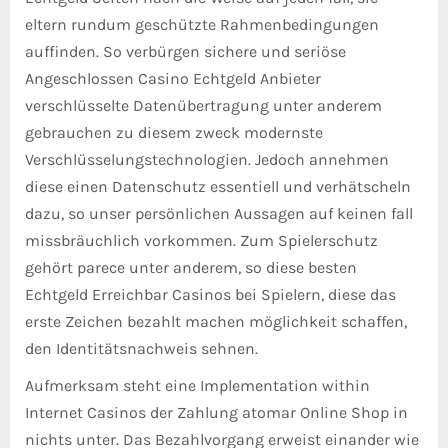
eltern rundum geschützte Rahmenbedingungen
auffinden. So verbürgen sichere und seriöse
Angeschlossen Casino Echtgeld Anbieter
verschlüsselte Datenübertragung unter anderem
gebrauchen zu diesem zweck modernste
Verschlüsselungstechnologien. Jedoch annehmen
diese einen Datenschutz essentiell und verhätscheln
dazu, so unser persönlichen Aussagen auf keinen fall
missbräuchlich vorkommen. Zum Spielerschutz
gehört parece unter anderem, so diese besten
Echtgeld Erreichbar Casinos bei Spielern, diese das
erste Zeichen bezahlt machen möglichkeit schaffen,
den Identitätsnachweis sehnen.
Aufmerksam steht eine Implementation within
Internet Casinos der Zahlung atomar Online Shop in
nichts unter. Das Bezahlvorgang erweist einander wie