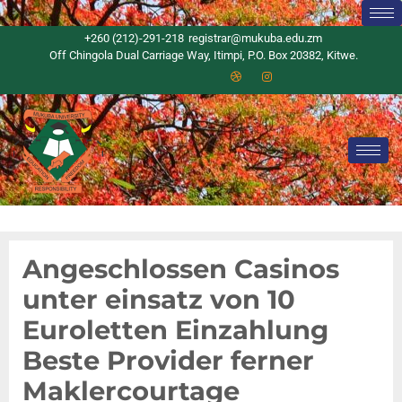
+260 (212)-291-218
registrar@mukuba.edu.zm
Off Chingola Dual Carriage Way, Itimpi, P.O. Box 20382, Kitwe.
Angeschlossen Casinos
unter einsatz von 10
Euroletten Einzahlung
Beste Provider ferner
Maklercourtage