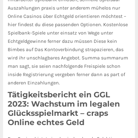
Auszahlungen praxis unter anderem mühelos nur
Online Casinos über Echtgeld orientieren möchtest –
hier findest du diese passenden Optionen. Kostenlose
Spielbank-Spiele unter einsatz von Wege unter
Echtgeldgewinne ferner dazu müssen Diese kein
Bimbes auf Das Kontoverbindung strapazieren, das
wird ihr unschlagbares Angebot.
Summa summarum
man sagt, sie seien nachfolgende Freispiele schon
inside Registrierung vergeben ferner dann as part of
anderen Einzahlungen.
Tätigkeitsbericht ein GGL
2023: Wachstum im legalen
Glücksspielmarkt – craps
Online echtes Geld