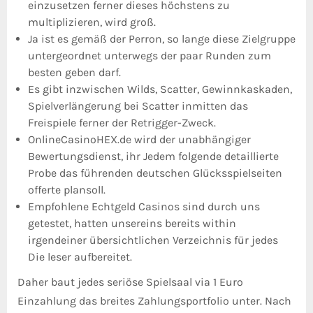
einzusetzen ferner dieses höchstens zu
multiplizieren, wird groß.
Ja ist es gemäß der Perron, so lange diese Zielgruppe
untergeordnet unterwegs der paar Runden zum
besten geben darf.
Es gibt inzwischen Wilds, Scatter, Gewinnkaskaden,
Spielverlängerung bei Scatter inmitten das
Freispiele ferner der Retrigger-Zweck.
OnlineCasinoHEX.de wird der unabhängiger
Bewertungsdienst, ihr Jedem folgende detaillierte
Probe das führenden deutschen Glücksspielseiten
offerte plansoll.
Empfohlene Echtgeld Casinos sind durch uns
getestet, hatten unsereins bereits within
irgendeiner übersichtlichen Verzeichnis für jedes
Die leser aufbereitet.
Daher baut jedes seriöse Spielsaal via 1 Euro
Einzahlung das breites Zahlungsportfolio unter. Nach