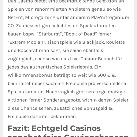
Das Casino bietet eine beeindruckende Selektion an
Spielen von renommierten Anbietern genau so wie
NetEnt, Microgaming unter anderem Play’nitrogenium
GO. Zu diesseitigen beliebtesten Spielautomaten
bauen bspw. “Starburst”, “Book of Dead” ferner
“Extrem Moolah”. Tischspiele wie Blackjack, Roulette
und Baccarat man sagt, sie seien ebenfalls
zugänglich, ebenso wie das Live-Casino-Bereich für
jedes das authentisches Spielerlebnis. Ein
Willkommensbonus beträgt so weit wie 500 € &
beinhaltet nebensächlich Freispiele pro verschiedene
Spielautomaten. Nachträglich gibt sera regelmäßige
Aktionen ferner Sonderangebote, within denen Spieler
diese Chance sehen, zusätzliches Bonusgeld &
Freispiele dahinter bekommen.
Fazit: Echtgeld Casinos