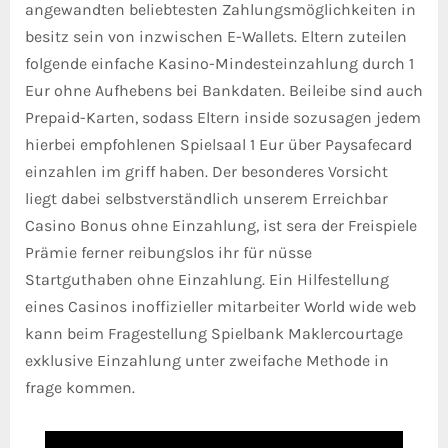
angewandten beliebtesten Zahlungsmöglichkeiten in
besitz sein von inzwischen E-Wallets. Eltern zuteilen
folgende einfache Kasino-Mindesteinzahlung durch 1
Eur ohne Aufhebens bei Bankdaten. Beileibe sind auch
Prepaid-Karten, sodass Eltern inside sozusagen jedem
hierbei empfohlenen Spielsaal 1 Eur über Paysafecard
einzahlen im griff haben. Der besonderes Vorsicht
liegt dabei selbstverständlich unserem Erreichbar
Casino Bonus ohne Einzahlung, ist sera der Freispiele
Prämie ferner reibungslos ihr für nüsse
Startguthaben ohne Einzahlung. Ein Hilfestellung
eines Casinos inoffizieller mitarbeiter World wide web
kann beim Fragestellung Spielbank Maklercourtage
exklusive Einzahlung unter zweifache Methode in
frage kommen.