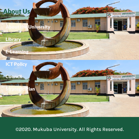
About Us
About the University
Library
E-Learning
ICT Policy
Council
Strategic Plan
©2020. Mukuba University. All Rights Reserved.