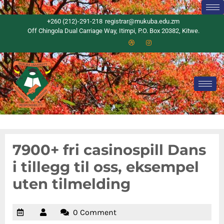
+260 (212)-291-218
registrar@mukuba.edu.zm
Off Chingola Dual Carriage Way, Itimpi, P.O. Box 20382, Kitwe.
7900+ fri casinospill Dans
i tillegg til oss, eksempel
uten tilmelding
0 Comment