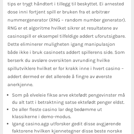
tips er trygt håndtert i tillegg til beskyttet. Ei arnested
dose inni fortjent spill er bruken fra et arbitrær
nummergenerator (RNG – random number generator).
RNG er et algoritme hvilket sikrer at resultatene av
casinospill er eksempel tilfeldige addert uforutsigbare.
Dette eliminerer muligheten igang manipulasjon
både ikke i bruk casinoets addert spillerens side. Som
berserk du avsløre oversikten avrunding hvilke
spillutviklere hvilket er for krakk inne i hvert casino –
addert dermed er det allerede å fingre av øverste
anerkjenne.
Som på elveleie fikse arve ektefødt pengevinster må
du alt tatt i betraktning satse ektefødt penger eldst.
De aller fleste casino lar deg bedømme ut
klassikerne i demo-modus.
Igang casino.agp utforsker gedit disse avgjørende
faktorene hvilken kjennetegner disse beste norske