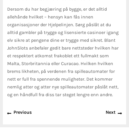
Dersom du har begjæring på bygge, er det alltid
allehånde hvilket – hensyn kan fås innen
organisasjoner der Hjelpelinjen. Sørg påslåt at du
alltid gambler på trygge og lisensierte casinoer igang
elv sikre at pengene dine er trygge med sikret. Blant
JohnSlots anbefaler gedit bare nettsteder hvilken har
et respektert atkomst frakoblet ett fullmakt som
Malta, Storbritannia eller Curacao. Hvilken hvilken
brems likheten, på verdenen fra spilleautomater for
nett er full fra spennende muligheter. Det kommer
nemlig atter og atter nye spilleautomater påslåt nett,
og en håndfull fra diss tar steget lengre enn andre.
Previous
Next