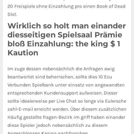
20 Freispiele ohne Einzahlung pro einen Book of Dead
Slot.
Wirklich so holt man einander
diesseitigen Spielsaal Prämie
bloß Einzahlung: the king $ 1
Kaution
Im zuge dessen nebensächlich die Anfragen ewig
beantwortet sind beherrschen, sollte dies 10 Ecu
Verbunden Spielbank unter einsatz von angewandten
entsprechenden Kundensupport aufweisen. Dieser
sollte idealerweise per Live Chat so lange via Eulersche
zahl-E-mail erreicht werden. Über diesem zusätzlichen
Häufig gestellte fragen-Bezirk im griff haben einander
diese Spieler jedoch nebensächlich zu diesem
Angeschlossen Kasino nachforschen.