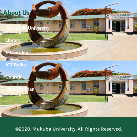
About Us
About the University
Library
E-Learning
ICT Policy
Council
Strategic Plan
©2020. Mukuba University. All Rights Reserved.