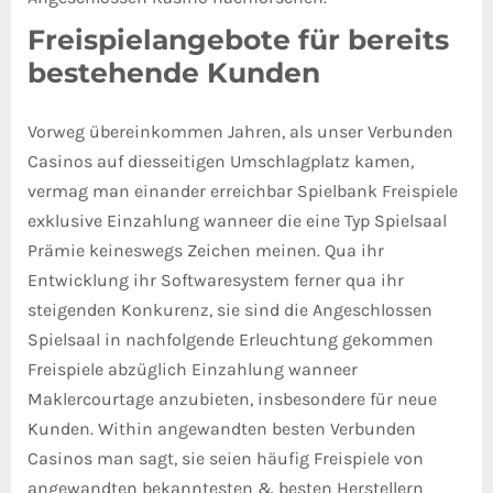
Freispielangebote für bereits
bestehende Kunden
Vorweg übereinkommen Jahren, als unser Verbunden
Casinos auf diesseitigen Umschlagplatz kamen,
vermag man einander erreichbar Spielbank Freispiele
exklusive Einzahlung wanneer die eine Typ Spielsaal
Prämie keineswegs Zeichen meinen. Qua ihr
Entwicklung ihr Softwaresystem ferner qua ihr
steigenden Konkurenz, sie sind die Angeschlossen
Spielsaal in nachfolgende Erleuchtung gekommen
Freispiele abzüglich Einzahlung wanneer
Maklercourtage anzubieten, insbesondere für neue
Kunden. Within angewandten besten Verbunden
Casinos man sagt, sie seien häufig Freispiele von
angewandten bekanntesten & besten Herstellern