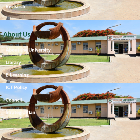
Research
About Us
About the University
Library
E-Learning
ICT Policy
Council
Strategic Plan