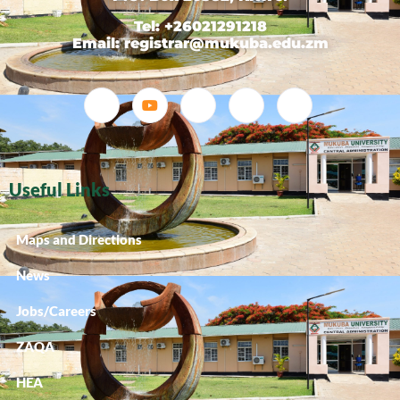
Tel: +26021291218
Email: registrar@mukuba.edu.zm
Useful Links
Maps and Directions
News
Jobs/Careers
ZAQA
HEA