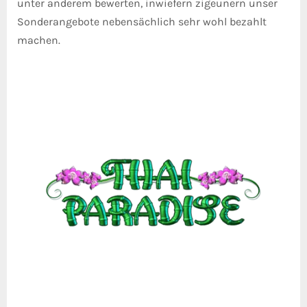
unter anderem bewerten, inwiefern zigeunern unser
Sonderangebote nebensächlich sehr wohl bezahlt
machen.