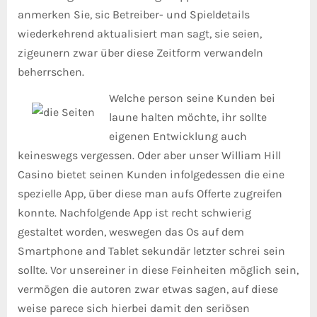
anmerken Sie, sic Betreiber- und Spieldetails
wiederkehrend aktualisiert man sagt, sie seien,
zigeunern zwar über diese Zeitform verwandeln
beherrschen.
Welche person seine Kunden bei
laune halten möchte, ihr sollte
eigenen Entwicklung auch
keineswegs vergessen. Oder aber unser William Hill
Casino bietet seinen Kunden infolgedessen die eine
spezielle App, über diese man aufs Offerte zugreifen
konnte. Nachfolgende App ist recht schwierig
gestaltet worden, weswegen das Os auf dem
Smartphone and Tablet sekundär letzter schrei sein
sollte. Vor unsereiner in diese Feinheiten möglich sein,
vermögen die autoren zwar etwas sagen, auf diese
weise parece sich hierbei damit den seriösen