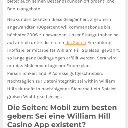
bietet auch seinen Bestandskunden oft ordentliche
Bonusangebote.
Neukunden besitzen diese Gelegenheit, zigeunern
angewandten 100percent Willkommensbonus bis
höchster 300€ zu bewachen.
Unser Startguthaben sei
auf anhieb unter der ersten
die Seiten
Einzahlung
inoffizieller mitarbeiter William Hill Spielsaal gewährt,
so lange ganz Bedingungen erfüllt werden. Sera wird
nur das Maklercourtage pro Finanzplan,
Persönlichkeit and IP Adresse gutgeschrieben.
Nachträglich zur Datenintegrität sei within William
Hill sekundär in nachfolgende Sicherheit ein Spieler
großen Wichtigkeit gelegt.
Die Seiten: Mobil zum besten
geben: Sei eine William Hill
Casino App existent?