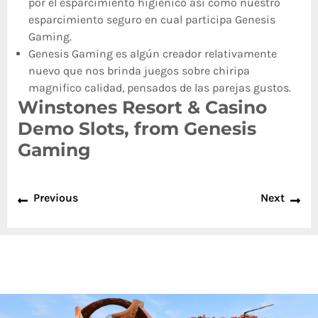
por el esparcimiento higiénico así­ como nuestro
esparcimiento seguro en cual participa Genesis
Gaming.
Genesis Gaming es algún creador relativamente
nuevo que nos brinda juegos sobre chiripa
magnifico calidad, pensados de las parejas gustos.
Winstones Resort & Casino
Demo Slots, from Genesis
Gaming
Previous
Next