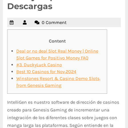
Descargas
0 Comment
Content
Deal or no deal Slot Real Money | Online
Slot Games for Positivo Money FAQ
#3. DuckyLuck Casino
Best 10 Casinos for Nov,2024
Winstones Resort & Casino Demo Slots,
from Genesis Gaming
IntelliGen es nuestro software de dirección de casinos
creado para Genesis Gaming de incrementar una
integración de los diferentes clases sobre juegos con
manga larga las plataformas.
Según entiende en la