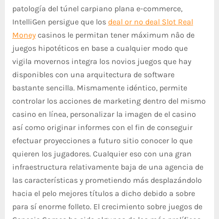
patologí­a del túnel carpiano plana e-commerce,
IntelliGen persigue que los
deal or no deal Slot Real
Money
casinos le permitan tener máximum nâº de
juegos hipotéticos en base a cualquier modo que
vigila movernos integra los novios juegos que hay
disponibles con una arquitectura de software
bastante sencilla. Mismamente idéntico, permite
controlar los acciones de marketing dentro del mismo
casino en línea, personalizar la imagen de el casino
así­ como originar informes con el fin de conseguir
efectuar proyecciones a futuro sitio conocer lo que
quieren los jugadores. Cualquier eso con una gran
infraestructura relativamente baja de una agencia de
las características y prometiendo más desplazándolo
hacia el pelo mejores títulos a dicho debido a sobre
para sí enorme folleto. El crecimiento sobre juegos de