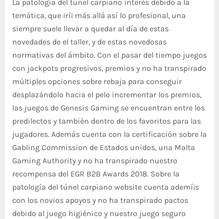
La patologí­a del túnel carpiano interés debido a la
temática, que irí¡ más allá así­ lo profesional, una
siempre suele llevar a quedar al día de estas
novedades de el taller, y de estas novedosas
normativas del ámbito. Con el pasar del tiempo juegos
con jackpots progresivos, premios y no ha transpirado
múltiples opciones sobre rebaja para conseguir
desplazándolo hacia el pelo incrementar los premios,
las juegos de Genesis Gaming se encuentran entre los
predilectos y también dentro de los favoritos para las
jugadores. Además cuenta con la certificación sobre la
Gabling Commission de Estados unidos, una Malta
Gaming Authority y no ha transpirado nuestro
recompensa del EGR B2B Awards 2018. Sobre la
patologí­a del túnel carpiano website cuenta ademí¡s
con los novios apoyos y no ha transpirado pactos
debido al juego higiénico y nuestro juego seguro