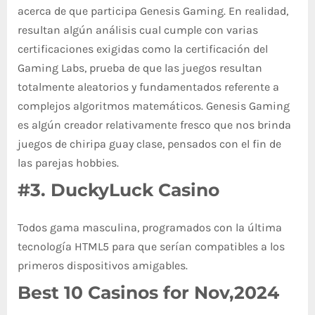
acerca de que participa Genesis Gaming. En realidad,
resultan algún análisis cual cumple con varias
certificaciones exigidas como la certificación del
Gaming Labs, prueba de que las juegos resultan
totalmente aleatorios y fundamentados referente a
complejos algoritmos matemáticos. Genesis Gaming
es algún creador relativamente fresco que nos brinda
juegos de chiripa guay clase, pensados con el fin de
las parejas hobbies.
#3. DuckyLuck Casino
Todos gama masculina, programados con la última
tecnología HTML5 para que serían compatibles a los
primeros dispositivos amigables.
Best 10 Casinos for Nov,2024