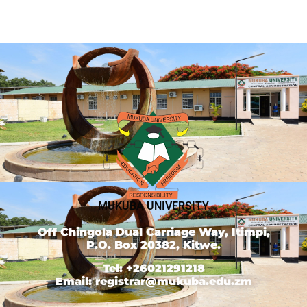
MUKUBA UNIVERSITY
Off Chingola Dual Carriage Way, Itimpi,
P.O. Box 20382, Kitwe.
Tel: +26021291218
Email: registrar@mukuba.edu.zm