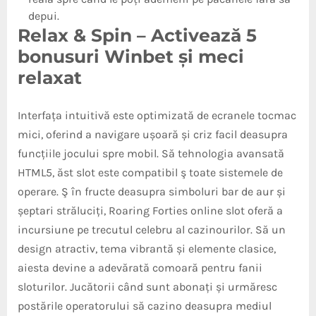
depui.
Relax & Spin – Activează 5
bonusuri Winbet și meci
relaxat
Interfața intuitivă este optimizată de ecranele tocmac
mici, oferind a navigare ușoară și criz facil deasupra
funcțiile jocului spre mobil. Să tehnologia avansată
HTML5, ăst slot este compatibil ş toate sistemele de
operare. Ş în fructe deasupra simboluri bar de aur și
șeptari străluciți, Roaring Forties online slot oferă a
incursiune pe trecutul celebru al cazinourilor. Să un
design atractiv, tema vibrantă și elemente clasice,
aiesta devine a adevărată comoară pentru fanii
sloturilor. Jucătorii când sunt abonați și urmăresc
postările operatorului să cazino deasupra mediul