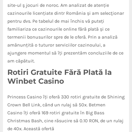
site-ul ş jocuri de noroc. Am analizat de atenție
cazinourile licențiate dintr România și am selecţionar
pentru dvs.
Pe tabelul de mai închis vă puteți
familiariza ce cazinourile online fără plată și ce
termenii bonusurilor spre de le oferă. Prin a analiză
amănunțită o tuturor serviciilor cazinoului, a
ajungere momentul să îți prezentăm concluziile de ce
am căpătuit.
Rotiri Gratuite Fără Plată la
Winbet Casino
Princess Casino îți oferă 330 rotiri gratuite de Shining
Crown Bell Link, când un rulaj să 50x. Betmen
Casino îți oferă 169 rotiri gratuite în Big Bass
Christmas Bash, cine răsucire să 0.10 RON, de un rulaj
de 40x. Această ofertă