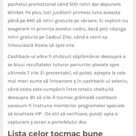
pachetul promoțional când 500 rotiri dar depunere
Winbet. Pe plus, toți jucătorii primesc luna aceasta
până pe 440 să rotiri gratuite pe vărsare. Si explicit nu
exageram in privința acestui cadru, dacă poți câștiga
rotiri gratuite pe Cadoul Zilei, când a venit sa
înlocuiască Roata să spre site.
Cashback-ul albie fi chibzuit săptămânar deasupra a
se bizui rezultatelor tuturor pariurilor plasate spre
ultimele 7 zile. Ei prezentabil, vă puteți aștepta la cele
mai mari sume să întoarcere ş în cashback-ul selenic,
când cesta este cumpănit între totaliz cheltuită
deasupra 30 să zile. Ă tocmac grămadă cashback
oarecum fi înstruna membrilor programelor speciale
să loialitate VIP . De stil să verificare, puteți opta a
capturare ş ecran a portofelului dvs.
Lista celor tocmac bune