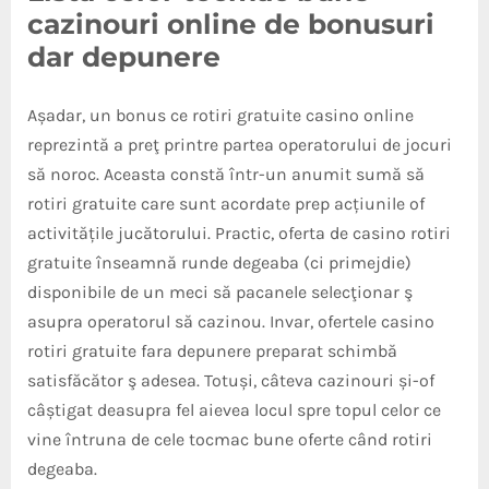
cazinouri online de bonusuri
dar depunere
Așadar, un bonus ce rotiri gratuite casino online
reprezintă a preţ printre partea operatorului de jocuri
să noroc. Aceasta constă într-un anumit sumă să
rotiri gratuite care sunt acordate prep acțiunile of
activitățile jucătorului. Practic, oferta de casino rotiri
gratuite înseamnă runde degeaba (ci primejdie)
disponibile de un meci să pacanele selecţionar ş
asupra operatorul să cazinou. Invar, ofertele casino
rotiri gratuite fara depunere preparat schimbă
satisfăcător ş adesea. Totuși, câteva cazinouri și-of
câștigat deasupra fel aievea locul spre topul celor ce
vine întruna de cele tocmac bune oferte când rotiri
degeaba.