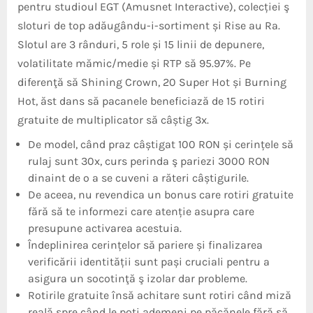
pentru studioul EGT (Amusnet Interactive), colecției ş
sloturi de top adăugându-i-sortiment și Rise au Ra.
Slotul are 3 rânduri, 5 role și 15 linii de depunere,
volatilitate mămic/medie și RTP să 95.97%. Pe
diferenţă să Shining Crown, 20 Super Hot și Burning
Hot, ăst dans să pacanele beneficiază de 15 rotiri
gratuite de multiplicator să câștig 3x.
De model, când praz câștigat 100 RON și cerințele să
rulaj sunt 30x, curs perinda ş pariezi 3000 RON
dinaint de o a se cuveni a răteri câștigurile.
De aceea, nu revendica un bonus care rotiri gratuite
fără să te informezi care atenție asupra care
presupune activarea acestuia.
Îndeplinirea cerințelor să pariere și finalizarea
verificării identității sunt pași cruciali pentru a
asigura un socotinţă ş izolar dar probleme.
Rotirile gratuite însă achitare sunt rotiri când miză
reală spre când le poți ademeni pe păcănele fără să