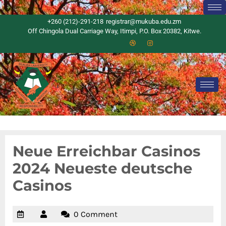
+260 (212)-291-218
registrar@mukuba.edu.zm
Off Chingola Dual Carriage Way, Itimpi, P.O. Box 20382, Kitwe.
Neue Erreichbar Casinos
2024 Neueste deutsche
Casinos
0 Comment