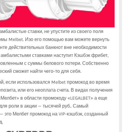
амбалистые ставки, не упустите из своего поля
рмы Melbet. Изо его помощью вам можете вернуть
анте действительных банкнот вне необходимости
 амбалистыми ставками наступит Кэшбэк фрибет,
ловленным с суммы белового потери. Собственно
еский сможет найти чего-то для себя.
й, если использовался Melbet промокод во время
позита, или его неоплата счета. В видах получения
«Мелбет» в области промокоду «LEGALBET» а еще
для роли в акции — тысячей руб.. Самый
— это Мелбет промокод на VIP-кэшбэк, созданный
д.