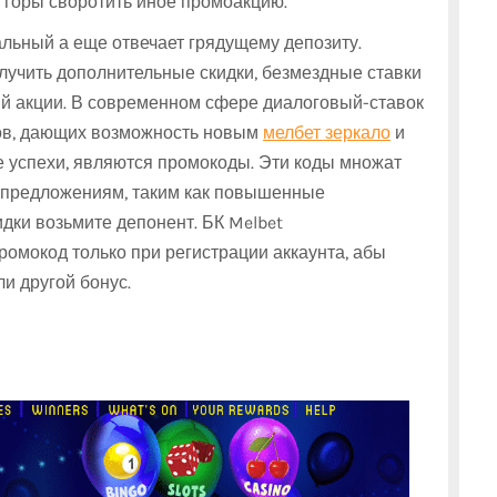
и горы своротить иное промоакцию.
альный а еще отвечает грядущему депозиту.
лучить дополнительные скидки, безмездные ставки
ий акции. В современном сфере диалоговый-ставок
тов, дающих возможность новым
мелбет зеркало
и
 успехи, являются промокоды. Эти коды множат
 предложениям, таким как повышенные
дки возьмите депонент. БК Melbet
ромокод только при регистрации аккаунта, абы
и другой бонус.