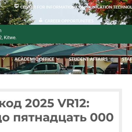
CENTER FOR INFORMATION COMMUNICATION TECHNO
CAREER OPPORTUNITIES
m
2, Kitwe.
S
ACADEMIC OFFICE
STUDENT AFFAIRS
STA
од 2025 VR12:
до пятнадцать 000