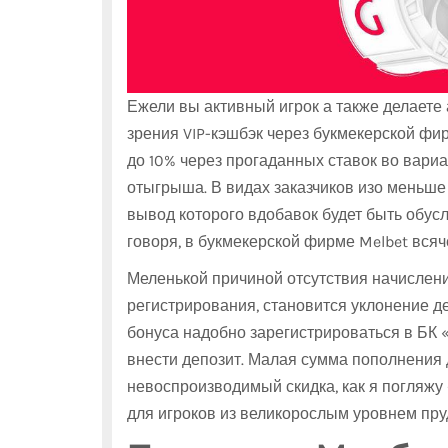
Ежели вы активный игрок а также делаете 
зрения VIP-кэшбэк через букмекерской фи
до 10% через прогаданных ставок во вари
отыгрыша. В видах заказчиков изо меньше
вывод которого вдобавок будет быть обус
говоря, в букмекерской фирме Melbet всяч
Меленькой причиной отсутствия начислени
регистрирования, становится уклонение де
бонуса надобно зарегистрироваться в БК 
внести депозит. Малая сумма пополнения 
невоспроизводимый скидка, как я погляжу 
для игроков из великорослым уровнем пру