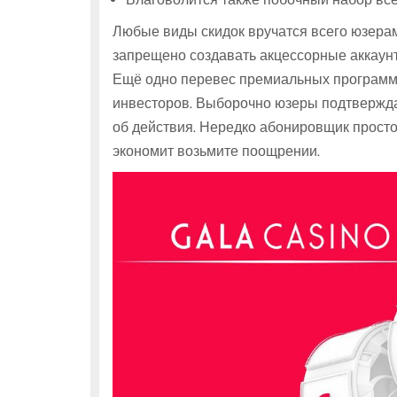
Любые виды скидок вручатся всего юзера
запрещено создавать акцессорные аккаун
Ещё одно перевес премиальных программ
инвесторов. Выборочно юзеры подтвержда
об действия. Нередко абонировщик просто 
экономит возьмите поощрении.