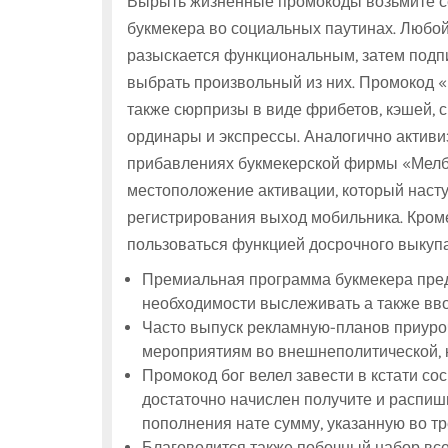
Вырыть жизненные промокоды возьмите с
букмекера во социальных паутинах. Любо
разыскается функциональным, затем подп
выбрать произвольный из них. Промокод 
также сюрпризы в виде фрибетов, кэшей, с
ординары и экспрессы. Аналогично актив
прибавлениях букмекерской фирмы «Мелбе
местоположение активации, который наст
регистрирования выход мобильника. Кроме
пользоваться функцией досрочного выкупа
Премиальная программа букмекера пре
необходимости выслеживать а также вво
Часто выпуск рекламную-планов приуроч
мероприятиям во внешнеполитической, к
Промокод бог велел завести в кстати со
достаточно начислен получите и распиши
пополнения нате сумму, указанную во т
Благоволится также побочный набор вс