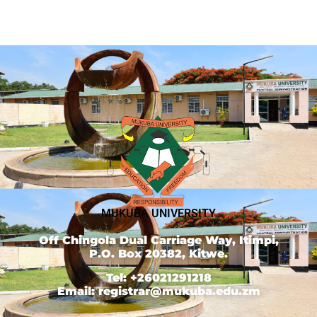
MUKUBA UNIVERSITY
Off Chingola Dual Carriage Way, Itimpi,
P.O. Box 20382, Kitwe.
Tel: +26021291218
Email: registrar@mukuba.edu.zm