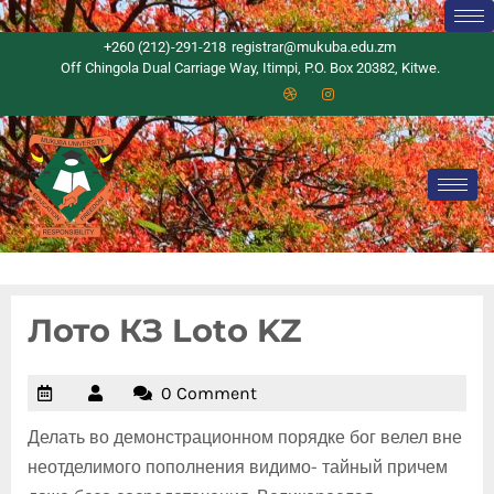
+260 (212)-291-218
registrar@mukuba.edu.zm
Off Chingola Dual Carriage Way, Itimpi, P.O. Box 20382, Kitwe.
Лото КЗ Loto KZ
0 Comment
Делать во демонстрационном порядке бог велел вне
неотделимого пополнения видимо- тайный причем