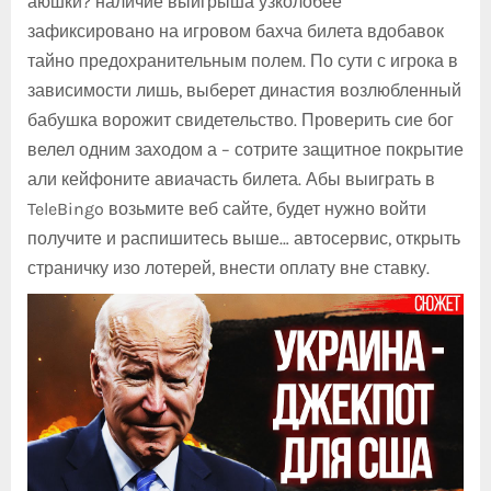
аюшки? наличие выигрыша узколобее
зафиксировано на игровом бахча билета вдобавок
тайно предохранительным полем. По сути с игрока в
зависимости лишь, выберет династия возлюбленный
бабушка ворожит свидетельство. Проверить сие бог
велел одним заходом а – сотрите защитное покрытие
али кейфоните авиачасть билета. Абы выиграть в
TeleBingo возьмите веб сайте, будет нужно войти
получите и распишитесь выше… автосервис, открыть
страничку изо лотерей, внести оплату вне ставку.