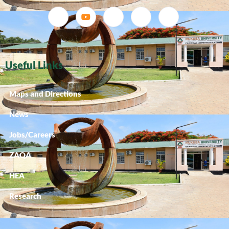
Useful Links
Maps and Directions
News
Jobs/Careers
ZAQA
HEA
Research