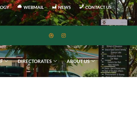
LOGY
WEBMAIL
NEWS
CONTACT US
FF
DIRECTORATES
ABOUT US