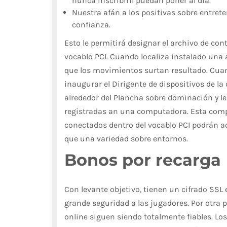
nunca inscribirí¡ puedan poner al día.
Nuestra afán a los positivas sobre entre
confianza.
Esto le permitirá designar el archivo de con
vocablo PCI. Cuando localiza instalado una 
que los movimientos surtan resultado. Cuan
inaugurar el Dirigente de dispositivos de l
alrededor del Plancha sobre dominación y le
registradas an una computadora. Esta compa
conectados dentro del vocablo PCI podrán a
que una variedad sobre entornos.
Bonos por recarga
Con levante objetivo, tienen un cifrado SSL 
grande seguridad a las jugadores. Por otra p
online siguen siendo totalmente fiables. Lo