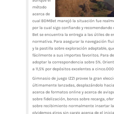
aunque el
método
acerca de
cual BDMBet manejó la situación fue realme
por la cual sigo confiando y recomendando e
Bet se encuentra la entrega a las útiles de
normativa. Para asegurar la navegación flu
y la pastilla sobre exploración adaptable, q
fácilmente a sus importes favoritos. Para de
adoptar la correspondencia sobre 5%. Orien
a 11,5% por depósitos excelentes a cinco.000
Gimnasio de juego IZZI provee la gran elec
últimamente lanzadas, desplazándolo hacia 
acerca de formatos online y acerca de avisp
sobre fidelización, bonos sobre recarga, of
sobre recibimiento normalmente insertar la
olvidemos giros sin cargo acerca de el inici